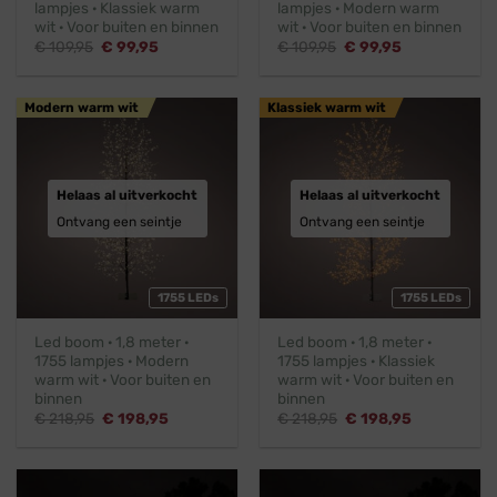
lampjes · Klassiek warm
lampjes · Modern warm
wit · Voor buiten en binnen
wit · Voor buiten en binnen
Oorspronkelijke
Huidige
Oorspronkelijke
Huidige
€
109,95
€
99,95
€
109,95
€
99,95
prijs
prijs
prijs
prijs
was:
is:
was:
is:
€ 109,95.
€ 99,95.
€ 109,95.
€ 99,95.
Modern warm wit
Klassiek warm wit
Helaas al uitverkocht
Helaas al uitverkocht
Ontvang een seintje
Ontvang een seintje
1755 LEDs
1755 LEDs
Led boom · 1,8 meter ·
Led boom · 1,8 meter ·
1755 lampjes · Modern
1755 lampjes · Klassiek
warm wit · Voor buiten en
warm wit · Voor buiten en
binnen
binnen
Oorspronkelijke
Huidige
Oorspronkelijke
Huidige
€
218,95
€
198,95
€
218,95
€
198,95
prijs
prijs
prijs
prijs
was:
is:
was:
is:
€ 218,95.
€ 198,95.
€ 218,95.
€ 198,95.