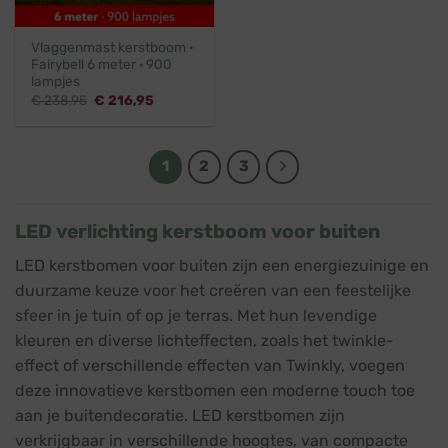
Vlaggenmast kerstboom ·
Fairybell 6 meter · 900
lampjes
Oorspronkelijke
Huidige
€
238,95
€
216,95
prijs
prijs
was:
is:
€ 238,95.
€ 216,95.
1
2
3
LED verlichting kerstboom voor buiten
LED kerstbomen voor buiten zijn een energiezuinige en
duurzame keuze voor het creëren van een feestelijke
sfeer in je tuin of op je terras. Met hun levendige
kleuren en diverse lichteffecten, zoals het twinkle-
effect of verschillende effecten van Twinkly, voegen
deze innovatieve kerstbomen een moderne touch toe
aan je buitendecoratie. LED kerstbomen zijn
verkrijgbaar in verschillende hoogtes, van compacte