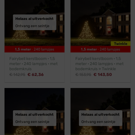
Helaas al uitverkocht
Ontvang een seintje
Fairybell kerstboom · 1,5
Fairybell kerstboom · 1,5
meter · 240 lampjes · met
meter · 240 lampjes · met
bodemkruis
bodemkruis » Twinkle
Oorspronkelijke
Huidige
Oorspronkelijke
Huidige
€
142,95
€
62,36
€
153,95
€
143,50
prijs
prijs
prijs
prijs
was:
is:
was:
is:
€ 142,95.
€ 62,36.
€ 153,95.
€ 143,50.
Helaas al uitverkocht
Helaas al uitverkocht
Ontvang een seintje
Ontvang een seintje