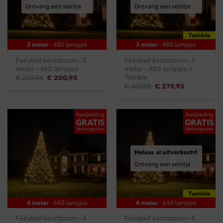
Ontvang een seintje
Ontvang een seintje
Fairybell kerstboom · 3
Fairybell kerstboom · 3
meter · 480 lampjes
meter · 480 lampjes »
Twinkle
Oorspronkelijke
Huidige
€
220,95
€
200,95
prijs
prijs
Oorspronkelijke
Huidige
€
307,95
€
279,95
was:
is:
prijs
prijs
€ 220,95.
€ 200,95.
was:
is:
€ 307,95.
€ 279,95.
Helaas al uitverkocht
Ontvang een seintje
Fairybell kerstboom · 4
Fairybell kerstboom · 4