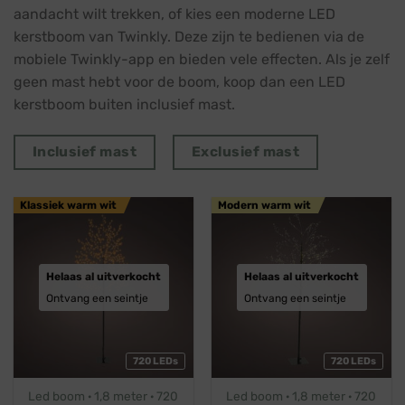
aandacht wilt trekken, of kies een moderne LED
kerstboom van Twinkly. Deze zijn te bedienen via de
mobiele Twinkly-app en bieden vele effecten. Als je zelf
geen mast hebt voor de boom, koop dan een LED
kerstboom buiten inclusief mast.
Inclusief mast
Exclusief mast
Klassiek warm wit
Modern warm wit
Helaas al uitverkocht
Helaas al uitverkocht
Ontvang een seintje
Ontvang een seintje
720 LEDs
720 LEDs
Led boom · 1,8 meter · 720
Led boom · 1,8 meter · 720