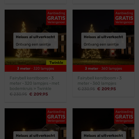
was:
is:
was:
is:
€ 141,45.
€ 128,45.
€ 219,95.
€ 199,95.
Helaas al uitverkocht
Helaas al uitverkocht
Ontvang een seintje
Ontvang een seintje
Fairybell kerstboom · 3
Fairybell kerstboom · 3
meter · 320 lampjes · met
meter · 360 lampjes
bodemkruis » Twinkle
Oorspronkelijke
Huidige
€
230,95
€
209,95
prijs
prijs
Oorspronkelijke
Huidige
€
230,95
€
209,95
was:
is:
prijs
prijs
€ 230,95.
€ 209,95.
was:
is:
€ 230,95.
€ 209,95.
Helaas al uitverkocht
Helaas al uitverkocht