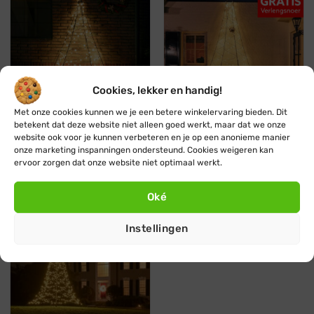
Cookies, lekker en handig!
Met onze cookies kunnen we je een betere winkelervaring bieden. Dit
betekent dat deze website niet alleen goed werkt, maar dat we onze
Muurkerstboom Fairybell ·
Muurkerstboom Fairybell ·
website ook voor je kunnen verbeteren en je op een anonieme manier
2 meter · 180 lampjes
4 meter · 240 lampjes
onze marketing inspanningen ondersteund. Cookies weigeren kan
Oorspronkelijke
Huidige
Oorspronkelijke
Huidige
€
115,45
€
49,45
€
153,95
€
104,86
ervoor zorgen dat onze website niet optimaal werkt.
prijs
prijs
prijs
prijs
was:
is:
was:
is:
€ 115,45.
€ 49,45.
€ 153,95.
€ 104,86.
Oké
Instellingen