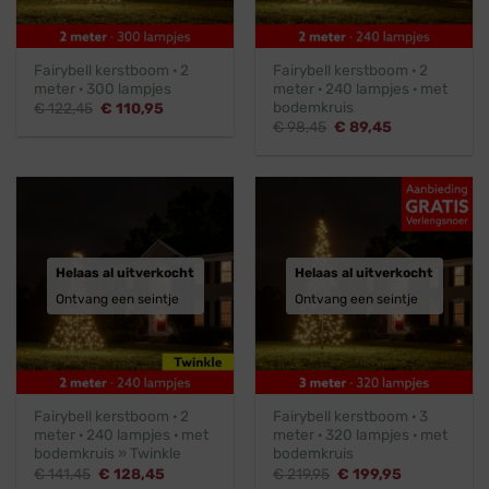
Fairybell kerstboom · 2
Fairybell kerstboom · 2
meter · 300 lampjes
meter · 240 lampjes · met
bodemkruis
Oorspronkelijke
Huidige
€
122,45
€
110,95
prijs
prijs
Oorspronkelijke
Huidige
€
98,45
€
89,45
was:
is:
prijs
prijs
€ 122,45.
€ 110,95.
was:
is:
€ 98,45.
€ 89,45.
Helaas al uitverkocht
Helaas al uitverkocht
Ontvang een seintje
Ontvang een seintje
Fairybell kerstboom · 2
Fairybell kerstboom · 3
meter · 240 lampjes · met
meter · 320 lampjes · met
bodemkruis » Twinkle
bodemkruis
Oorspronkelijke
Huidige
Oorspronkelijke
Huidige
€
141,45
€
128,45
€
219,95
€
199,95
prijs
prijs
prijs
prijs