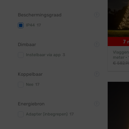
Beschermingsgraad
IP44
17
Dimbaar
Vlaggenm
Instelbaar via app
3
meter ·
€
582,9
Koppelbaar
Nee
17
Energiebron
Adapter (inbegrepen)
17