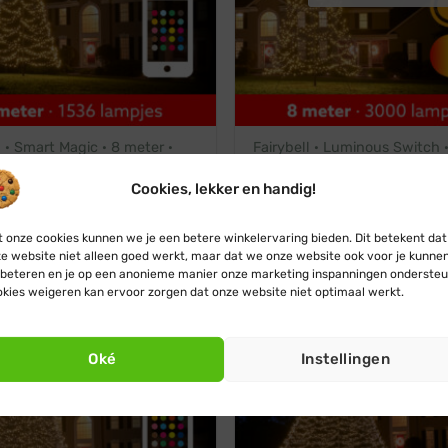
l · Smart Magic · 8 meter ·
Fairybell · Luminous Switch 
Ds · RGBW
· 3000 LEDs · Warm wit / Mul
Oorspronkelijke
Huidige
Oorspronkelijke
Huidige
5
€
900,45
€
989,95
€
900,45
Cookies, lekker en handig!
prijs
prijs
prijs
prijs
was:
is:
was:
is:
€ 989,95.
€ 900,45.
€ 989,95.
€ 900,4
 onze cookies kunnen we je een betere winkelervaring bieden. Dit betekent dat
e website niet alleen goed werkt, maar dat we onze website ook voor je kunne
beteren en je op een anonieme manier onze marketing inspanningen ondersteu
kies weigeren kan ervoor zorgen dat onze website niet optimaal werkt.
Oké
Instellingen
Helaas al uitverkocht
Ontvang een seintje