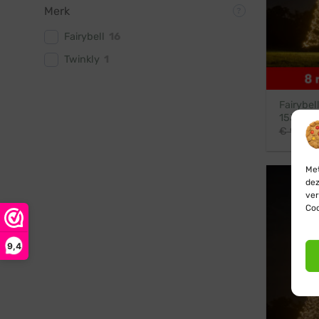
Merk
Fairybell
16
Twinkly
1
Fairybel
1536 LE
€
989,9
Met
dez
ver
Coo
9,4