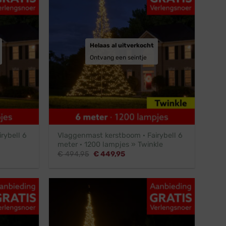
Helaas al uitverkocht
Ontvang een seintje
rybell 6
Vlaggenmast kerstboom · Fairybell 6
meter · 1200 lampjes » Twinkle
Oorspronkelijke
Huidige
€
494,95
€
449,95
prijs
prijs
was:
is:
.
€ 494,95.
€ 449,95.