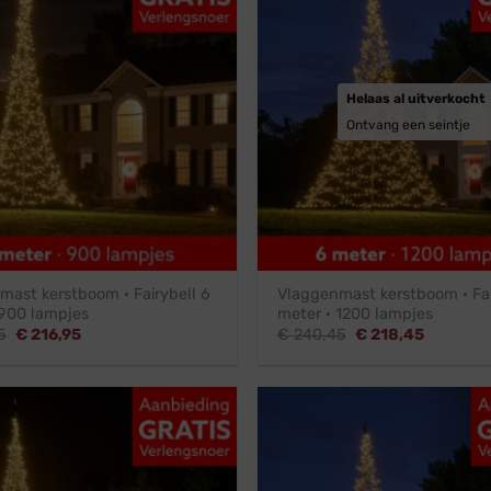
Helaas al uitverkocht
Ontvang een seintje
mast kerstboom · Fairybell 6
Vlaggenmast kerstboom · Fai
 900 lampjes
meter · 1200 lampjes
Oorspronkelijke
Huidige
Oorspronkelijke
Huidige
5
€
216,95
€
240,45
€
218,45
prijs
prijs
prijs
prijs
was:
is:
was:
is:
€ 238,95.
€ 216,95.
€ 240,45.
€ 218,45