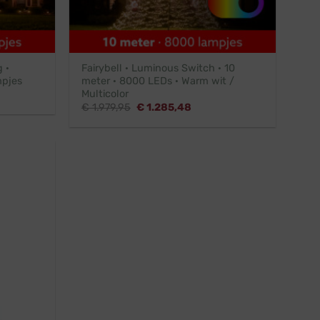
 ·
Fairybell · Luminous Switch · 10
mpjes
meter · 8000 LEDs · Warm wit /
Multicolor
e
Oorspronkelijke
Huidige
€
1.979,95
€
1.285,48
prijs
prijs
1,45.
was:
is:
€ 1.979,95.
€ 1.285,48.