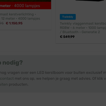
ast kerstverlichting ·
Twinkly
l 12 meter · 4000 lampjes
Oorspronkelijke
Huidige
,95
€
1.150,95
Twinkly vlaggenmast kerstb
prijs
prijs
RGBW · 6 meter · 1000 lampje
was:
is:
/ Bluetooth · Generatie 2
€ 1.264,95.
€ 1.150,95.
€
549,99
p nodig?
 nog vragen over een LED kerstboom voor buiten exclusief m
contact
met ons op, we helpen je graag met advies. Of klik v
uiten
producten.