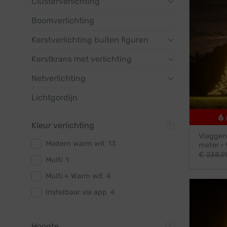
Clusterverlichting
Boomverlichting
Kerstverlichting buiten figuren
Kerstkrans met verlichting
Netverlichting
Lichtgordijn
Kleur verlichting
Vlaggen
Modern warm wit
13
meter ·
€
238,9
Multi
1
Multi + Warm wit
4
Instelbaar via app
4
Hoogte