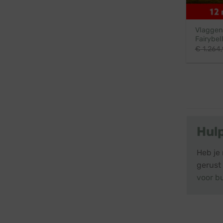
Vlaggenm
Fairybel
€
1.264
Hul
Heb je
gerust
voor b