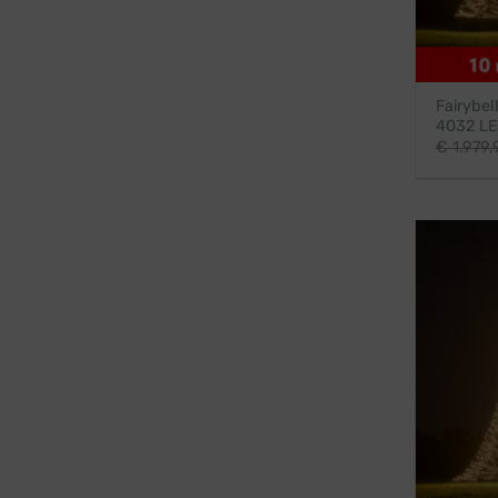
Fairybel
4032 LE
€
1.979,