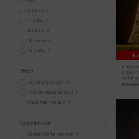
6 meter
7
7 meter
1
8 meter
4
10 meter
4
12 meter
1
Vlaggen
Effect
meter · 
verleng
Continu branden
11
€
692,9
Twinkle (sprankelend)
3
Instelbaar via app
4
Geschikt voor
Buiten (korte periode)
17