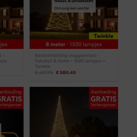
Helaas al uitverkocht
Ontvang een seintje
 ·
Kerstverlichting vlaggenmast ·
pjes
Fairybell 8 meter · 1500 lampjes »
Twinkle
Oorspronkelijke
Huidige
€
637,95
€
580,45
prijs
prijs
was:
is:
€ 637,95.
€ 580,45.