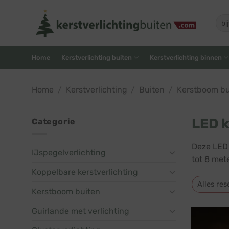
Skip
to
Zoe
naar
content
Home
Kerstverlichting buiten
Kerstverlichting binnen
Home
/
Kerstverlichting
/
Buiten
/
Kerstboom bu
LED k
Categorie
Deze LED 
IJspegelverlichting
tot 8 mete
Koppelbare kerstverlichting
Alles res
Kerstboom buiten
Guirlande met verlichting