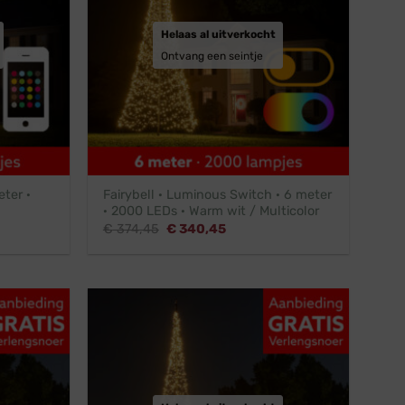
Helaas al uitverkocht
Ontvang een seintje
eter ·
Fairybell · Luminous Switch · 6 meter
· 2000 LEDs · Warm wit / Multicolor
Oorspronkelijke
Huidige
€
374,45
€
340,45
prijs
prijs
was:
is:
.
€ 374,45.
€ 340,45.