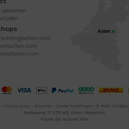
ct
t opnemen
stijden
shops
rlichtingbuiten.com
oerbuiten.com
kerstboom.com
n
·
Privacy policy
·
Klachten
·
Cookie instellingen
· E-mail:
info@ker
Keskesweg 17, 5721 WS, Asten, Nederland
Prijzen zijn inclusief btw