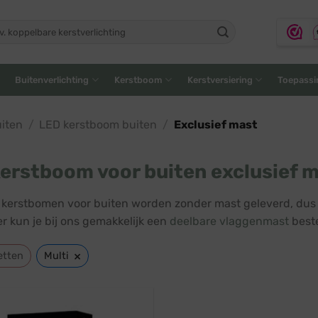
ken
:
Buitenverlichting
Kerstboom
Kerstversiering
Toepassi
iten
/
LED kerstboom buiten
/
Exclusief mast
erstboom voor buiten exclusief 
kerstbomen voor buiten worden zonder mast geleverd, dus 
r kun je bij ons gemakkelijk een
deelbare vlaggenmast
beste
×
etten
Multi