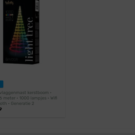
 vlaggenmast kerstboom ·
 meter · 1000 lampjes · Wifi
oth · Generatie 2
9