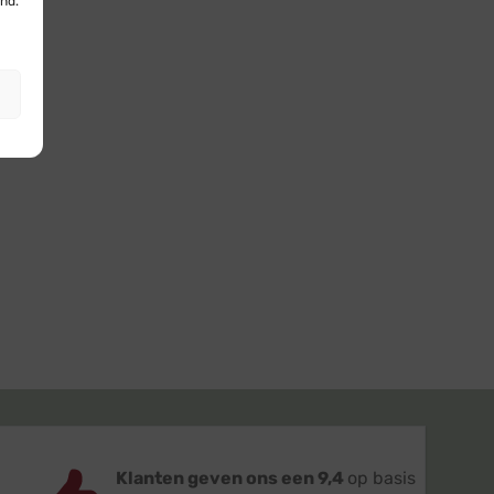
nd.
Klanten geven ons een 9,4
op basis