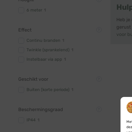
Hul
6 meter
1
Heb je
gerust
Effect
voor b
Continu branden
1
Twinkle (sprankelend)
1
Instelbaar via app
1
Geschikt voor
Buiten (korte periode)
1
Beschermingsgraad
IP44
1
Met
dez