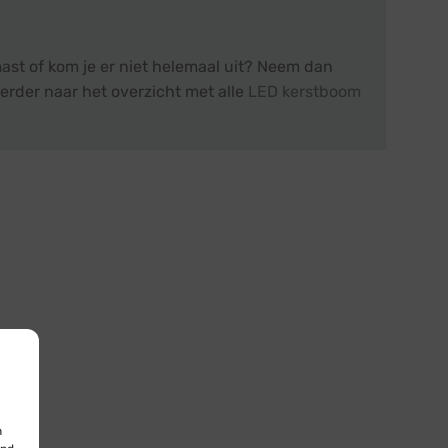
ast of kom je er niet helemaal uit? Neem dan
erder naar het overzicht met alle
LED kerstboom
n