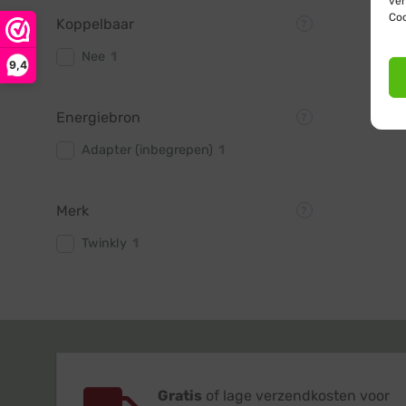
ver
Coo
Koppelbaar
Nee
1
9,4
Energiebron
Adapter (inbegrepen)
1
Merk
Twinkly
1
Gratis
of lage verzendkosten voor