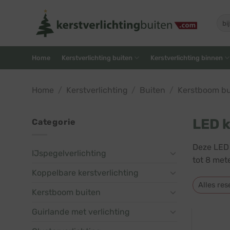
Skip
to
Zoe
naar
content
Home
Kerstverlichting buiten
Kerstverlichting binnen
Home
/
Kerstverlichting
/
Buiten
/
Kerstboom bu
LED k
Categorie
Deze LED 
IJspegelverlichting
tot 8 mete
Koppelbare kerstverlichting
Alles res
Kerstboom buiten
Guirlande met verlichting