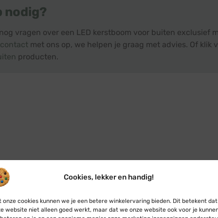
p nodig?
 nog vragen over een LED kerstboom voor buiten exclusief m
contact
met ons op, we helpen je graag met advies. Of klik v
uiten
producten.
Cookies, lekker en handig!
 onze cookies kunnen we je een betere winkelervaring bieden. Dit betekent dat
e website niet alleen goed werkt, maar dat we onze website ook voor je kunne