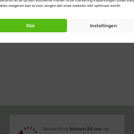
beteren en je op een anonieme manier onze marketing inspanningen ondersteu
kies weigeren kan ervoor zorgen dat onze website niet optimaal werkt.
Oké
Instellingen
Verzending
binnen 24 uur
op