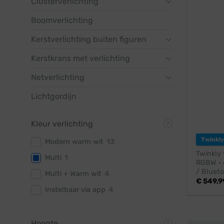
Clusterverlichting
Boomverlichting
Kerstverlichting buiten figuren
Kerstkrans met verlichting
Netverlichting
Lichtgordijn
Kleur verlichting
Twinkly
Modern warm wit
13
Twinkly
Multi
1
RGBW · 6
/ Blueto
Multi + Warm wit
4
€
549,9
Instelbaar via app
4
Hoogte