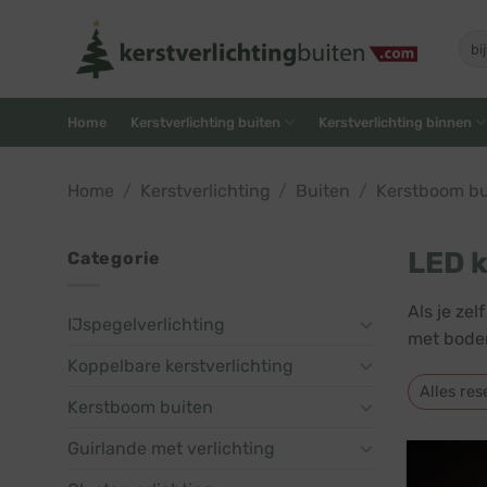
Skip
to
Zoe
naar
content
Home
Kerstverlichting buiten
Kerstverlichting binnen
Home
/
Kerstverlichting
/
Buiten
/
Kerstboom bu
LED k
Categorie
Als je ze
IJspegelverlichting
met bodem
Koppelbare kerstverlichting
Alles res
Kerstboom buiten
Guirlande met verlichting