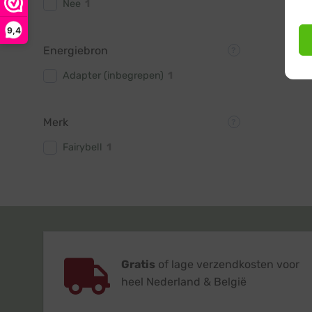
Nee
1
9,4
Energiebron
Adapter (inbegrepen)
1
Merk
Fairybell
1
Gratis
of lage verzendkosten voor
heel Nederland & België