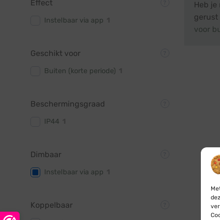
Effect
Heb je
gerust
Instelbaar via app
1
voor b
Geschikt voor
Buiten (korte periode)
1
Beschermingsgraad
IP44
1
Dimbaar
Instelbaar via app
1
Met
dez
Koppelbaar
ver
Coo