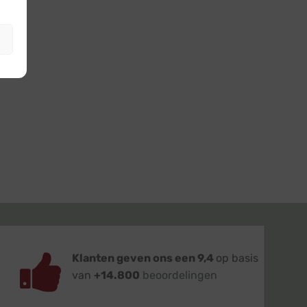
Klanten geven ons een 9,4
op basis
van
+14.800
beoordelingen