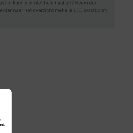
st of kom je er niet helemaal uit? Neem dan
erder naar het overzicht met alle
LED kerstboom
n
nd.