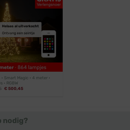
Helaas al uitverkocht
Ontvang een seintje
l · Smart Magic · 4 meter ·
s · RGBW
Oorspronkelijke
Huidige
5
€
500,45
prijs
prijs
was:
is:
€ 549,95.
€ 500,45.
p nodig?