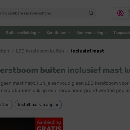
ken
:
Buitenverlichting
Kerstboom
Kerstversiering
Toepassi
iten
/
LED kerstboom buiten
/
Inclusief mast
erstboom buiten inclusief mast 
lf geen mast hebt, kun je eenvoudig een LED kerstboom voor
kruis kunnen ook op een harde ondergrond worden geplaa
×
etten
Instelbaar via app