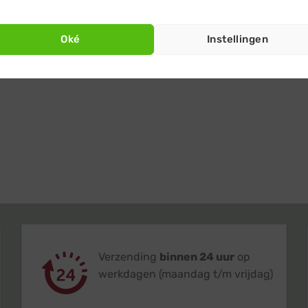
Oké
Instellingen
Verzending
binnen 24 uur
op
werkdagen (maandag t/m vrijdag)