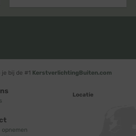
je bij de #1
KerstverlichtingBuiten.com
ons
Locatie
s
ct
t opnemen