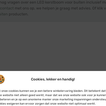
 nog vragen over een LED kerstboom voor buiten inclusief ma
contact
met ons op, we helpen je graag met advies. Of klik v
uiten
producten.
Cookies, lekker en handig!
 onze cookies kunnen we je een betere winkelervaring bieden. Dit betekent dat
e website niet alleen goed werkt, maar dat we onze website ook voor je kunne
beteren en je op een anonieme manier onze marketing inspanningen ondersteu
kies weigeren kan ervoor zorgen dat onze website niet optimaal werkt.