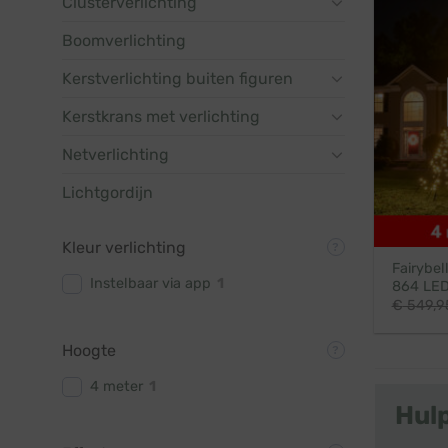
Clusterverlichting
Boomverlichting
Kerstverlichting buiten figuren
Kerstkrans met verlichting
Netverlichting
Lichtgordijn
Kleur verlichting
Fairybel
Instelbaar via app
1
864 LED
€
549,9
Hoogte
4 meter
1
Hul