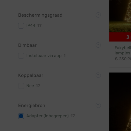
Beschermingsgraad
IP44
17
Dimbaar
Fairybel
lampjes
Instelbaar via app
1
€
230,9
Koppelbaar
Nee
17
Energiebron
Adapter (inbegrepen)
17