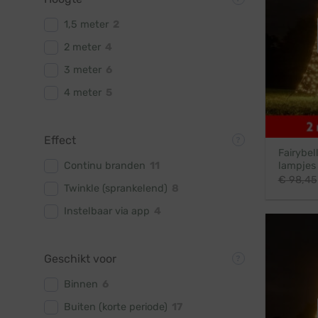
1,5 meter
2
2 meter
4
3 meter
6
4 meter
5
Effect
Fairybel
Continu branden
11
lampjes
€
98,45
Twinkle (sprankelend)
8
Instelbaar via app
4
Geschikt voor
Binnen
6
Buiten (korte periode)
17