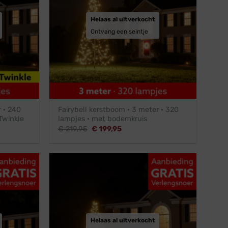
Helaas al uitverkocht
Ontvang een seintje
r · 240
Fairybell kerstboom · 3 meter · 320
Twinkle
lampjes · met bodemkruis
Oorspronkelijke
Huidige
€
219,95
€
199,95
prijs
prijs
was:
is:
€ 219,95.
€ 199,95.
Helaas al uitverkocht