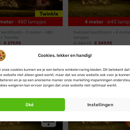
l kerstboom · 3 meter · 480
Fairybell kerstboom · 4 mete
 » Twinkle
lampjes
Oorspronkelijke
Huidige
Oorspronkelijke
Huidige
5
€
279,95
€
384,95
€
349,95
prijs
prijs
prijs
prijs
was:
is:
was:
is:
€ 307,95.
€ 279,95.
€ 384,95.
€ 349,95
Cookies, lekker en handig!
 onze cookies kunnen we je een betere winkelervaring bieden. Dit betekent dat
e website niet alleen goed werkt, maar dat we onze website ook voor je kunne
beteren en je op een anonieme manier onze marketing inspanningen ondersteu
kies weigeren kan ervoor zorgen dat onze website niet optimaal werkt.
Helaas al uitverkocht
Ontvang een seintje
Oké
Instellingen