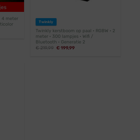
· 4 meter
Twinkly
ticolor
Twinkly kerstboom op paal · RGBW · 2
meter · 300 lampjes · Wifi /
Bluetooth · Generatie 2
5.
Oorspronkelijke
Huidige
€
219,99
€
199,99
prijs
prijs
was:
is:
€ 219,99.
€ 199,99.