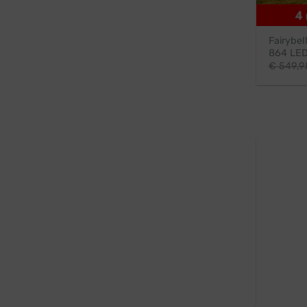
Fairybel
864 LED
€
549,9