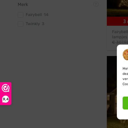
Merk
Fairybell
14
Twinkly
3
Fairybel
lampjes
€
307,9
Met
dez
ver
Coo
9,4