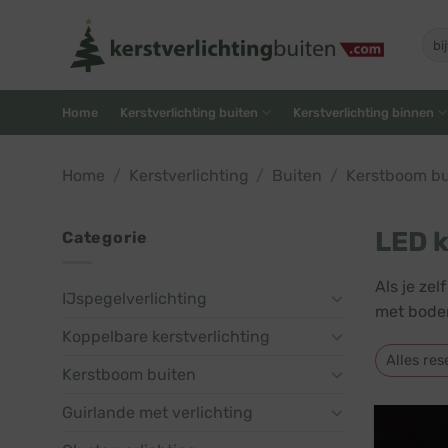
Skip
to
Zoe
naar
content
Home
Kerstverlichting buiten
Kerstverlichting binnen
Home
/
Kerstverlichting
/
Buiten
/
Kerstboom bu
LED k
Categorie
Als je ze
IJspegelverlichting
met bodem
Koppelbare kerstverlichting
Alles res
Kerstboom buiten
Guirlande met verlichting