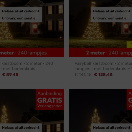
Helaas al uitverkocht
Helaas al uitverkocht
Ontvang een seintje
Ontvang een seintje
l kerstboom · 2 meter · 240
Fairybell kerstboom · 2 mete
 · met bodemkruis
lampjes · met bodemkruis » 
Oorspronkelijke
Huidige
Oorspronkelijke
Huidige
€
89,45
€
141,45
€
128,45
prijs
prijs
prijs
prijs
was:
is:
was:
is:
€ 98,45.
€ 89,45.
€ 141,45.
€ 128,45.
Helaas al uitverkocht
Helaas al uitverkocht