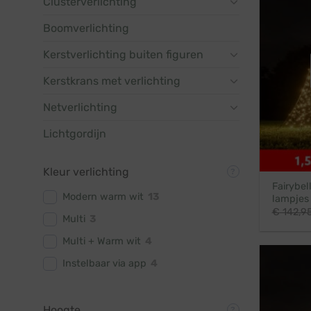
Clusterverlichting
Boomverlichting
Kerstverlichting buiten figuren
Kerstkrans met verlichting
Netverlichting
Lichtgordijn
Kleur verlichting
Fairybel
Modern warm wit
13
lampjes
€
142,9
Multi
3
Multi + Warm wit
4
Instelbaar via app
4
Hoogte