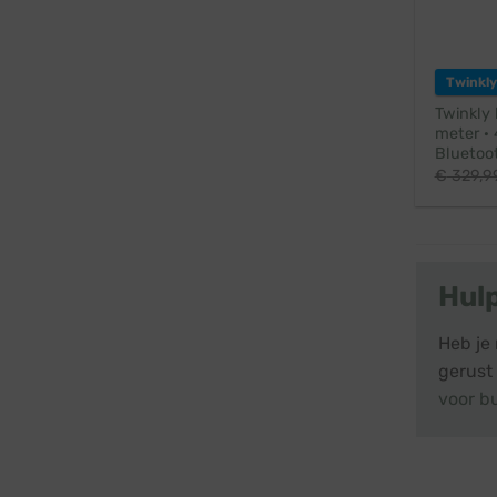
Twinkly
Twinkly
meter · 
Bluetoot
€
329,9
Hul
Heb je
gerust
voor b