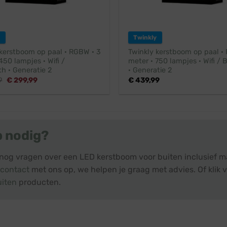
Twinkly
 kerstboom op paal · RGBW · 3
Twinkly kerstboom op paal ·
450 lampjes · Wifi /
meter · 750 lampjes · Wifi / 
h · Generatie 2
· Generatie 2
Oorspronkelijke
Huidige
9
€
299,99
€
439,99
prijs
prijs
was:
is:
€ 329,99.
€ 299,99.
p nodig?
 nog vragen over een LED kerstboom voor buiten inclusief ma
contact
met ons op, we helpen je graag met advies. Of klik v
uiten
producten.