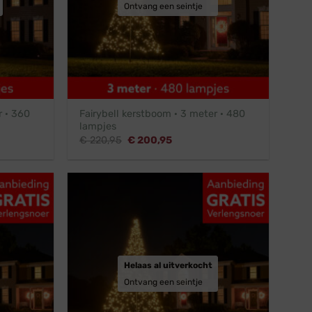
Ontvang een seintje
r · 360
Fairybell kerstboom · 3 meter · 480
lampjes
Oorspronkelijke
Huidige
€
220,95
€
200,95
prijs
prijs
was:
is:
.
€ 220,95.
€ 200,95.
Helaas al uitverkocht
Ontvang een seintje