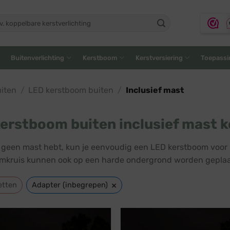
ken
:
Buitenverlichting
Kerstboom
Kerstversiering
Toepassi
iten
/
LED kerstboom buiten
/
Inclusief mast
erstboom buiten inclusief mast 
lf geen mast hebt, kun je eenvoudig een LED kerstboom voor
kruis kunnen ook op een harde ondergrond worden geplaa
×
etten
Adapter (inbegrepen)