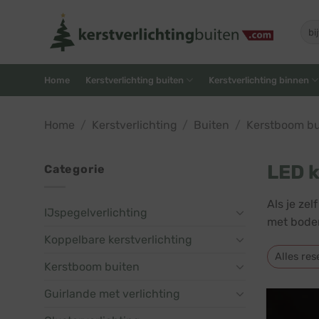
Skip
to
Zoe
naar
content
Home
Kerstverlichting buiten
Kerstverlichting binnen
Home
/
Kerstverlichting
/
Buiten
/
Kerstboom bu
LED k
Categorie
Als je ze
IJspegelverlichting
met bodem
Koppelbare kerstverlichting
Alles res
Kerstboom buiten
Guirlande met verlichting