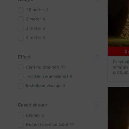
1,5 meter
2
2 meter
4
3 meter
6
4 meter
5
Effect
Fairybel
Continu branden
11
lampjes
€
98,45
Twinkle (sprankelend)
8
Instelbaar via app
4
Geschikt voor
Binnen
6
Buiten (korte periode)
17