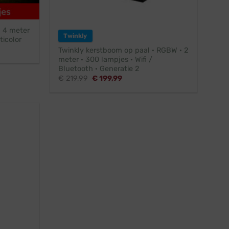
· 4 meter
Twinkly
ticolor
Twinkly kerstboom op paal · RGBW · 2
meter · 300 lampjes · Wifi /
Bluetooth · Generatie 2
5.
Oorspronkelijke
Huidige
€
219,99
€
199,99
prijs
prijs
was:
is:
€ 219,99.
€ 199,99.