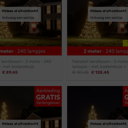
Helaas al uitverkocht
Helaas al uitverkocht
Ontvang een seintje
Ontvang een seintje
l kerstboom · 2 meter · 240
Fairybell kerstboom · 2 mete
 · met bodemkruis
lampjes · met bodemkruis » 
Oorspronkelijke
Huidige
Oorspronkelijke
Huidige
€
89,45
€
141,45
€
128,45
prijs
prijs
prijs
prijs
was:
is:
was:
is:
€ 98,45.
€ 89,45.
€ 141,45.
€ 128,45.
Helaas al uitverkocht
Helaas al uitverkocht