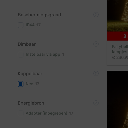
Beschermingsgraad
IP44
17
Dimbaar
Fairybel
lampjes
Instelbaar via app
1
€
230,9
Koppelbaar
Nee
17
Energiebron
Adapter (inbegrepen)
17