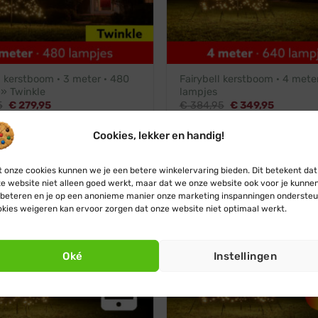
l kerstboom · 3 meter · 480
Fairybell kerstboom · 4 mete
 » Twinkle
lampjes
Oorspronkelijke
Huidige
Oorspronkelijke
Huidige
5
€
279,95
€
384,95
€
349,95
prijs
prijs
prijs
prijs
was:
is:
was:
is:
€ 307,95.
€ 279,95.
€ 384,95.
€ 349,95
Cookies, lekker en handig!
 onze cookies kunnen we je een betere winkelervaring bieden. Dit betekent dat
e website niet alleen goed werkt, maar dat we onze website ook voor je kunne
beteren en je op een anonieme manier onze marketing inspanningen ondersteu
kies weigeren kan ervoor zorgen dat onze website niet optimaal werkt.
Helaas al uitverkocht
Ontvang een seintje
Oké
Instellingen