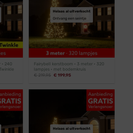
Helaas al uitverkocht
Ontvang een seintje
r · 240
Fairybell kerstboom · 3 meter · 320
Twinkle
lampjes · met bodemkruis
Oorspronkelijke
Huidige
€
219,95
€
199,95
prijs
prijs
was:
is:
€ 219,95.
€ 199,95.
Helaas al uitverkocht