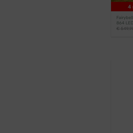
Fairybel
864 LED
€
549,9