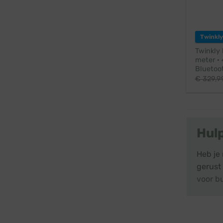
Twinkly
Twinkly
meter · 
Bluetoot
€
329,9
Hul
Heb je
gerust
voor b