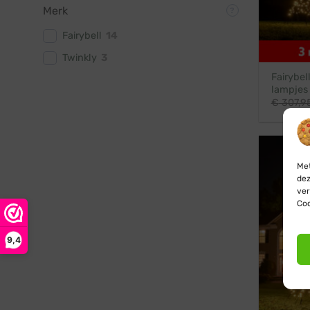
Merk
Fairybell
14
Twinkly
3
Fairybel
lampjes
€
307,9
Met
dez
ver
Coo
9,4