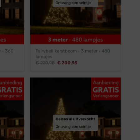
Ontvang een seintje
r · 360
Fairybell kerstboom · 3 meter · 480
lampjes
Oorspronkelijke
Huidige
€
220,95
€
200,95
prijs
prijs
was:
is:
.
€ 220,95.
€ 200,95.
Helaas al uitverkocht
Ontvang een seintje