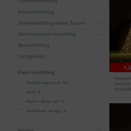
Clusterverlichting
Boomverlichting
Kerstverlichting buiten figuren
Kerstkrans met verlichting
Netverlichting
Lichtgordijn
Kleur verlichting
Fairybel
Modern warm wit
13
lampjes
€
142,9
Multi
3
Multi + Warm wit
4
Instelbaar via app
4
Hoogte