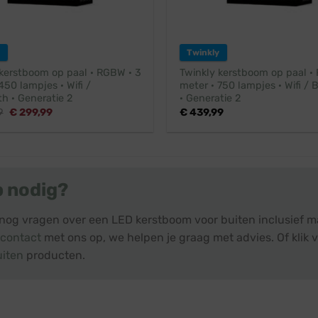
Twinkly
 kerstboom op paal · RGBW · 3
Twinkly kerstboom op paal ·
450 lampjes · Wifi /
meter · 750 lampjes · Wifi / 
h · Generatie 2
· Generatie 2
Oorspronkelijke
Huidige
9
€
299,99
€
439,99
prijs
prijs
was:
is:
€ 329,99.
€ 299,99.
p nodig?
 nog vragen over een LED kerstboom voor buiten inclusief ma
contact
met ons op, we helpen je graag met advies. Of klik v
uiten
producten.