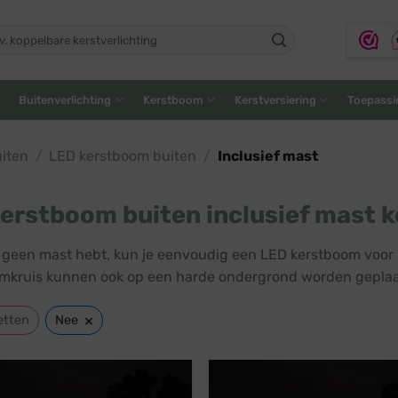
ken
:
Buitenverlichting
Kerstboom
Kerstversiering
Toepassi
iten
/
LED kerstboom buiten
/
Inclusief mast
erstboom buiten inclusief mast 
lf geen mast hebt, kun je eenvoudig een LED kerstboom voor
kruis kunnen ook op een harde ondergrond worden geplaa
×
etten
Nee