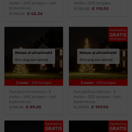
meter · 240 lampjes · met
meter · 300 lampjes
bodemkruis
Oorspronkelijke
Huidige
€
122,45
€
110,95
prijs
prijs
Oorspronkelijke
Huidige
€
142,95
€
62,36
was:
is:
prijs
prijs
€ 122,45.
€ 110,95.
was:
is:
€ 142,95.
€ 62,36.
Helaas al uitverkocht
Helaas al uitverkocht
Ontvang een seintje
Ontvang een seintje
Fairybell kerstboom · 2
Fairybell kerstboom · 3
meter · 240 lampjes · met
meter · 320 lampjes · met
bodemkruis
bodemkruis
Oorspronkelijke
Huidige
Oorspronkelijke
Huidige
€
98,45
€
89,45
€
219,95
€
199,95
prijs
prijs
prijs
prijs
was:
is:
was:
is:
€ 98,45.
€ 89,45.
€ 219,95.
€ 199,95.