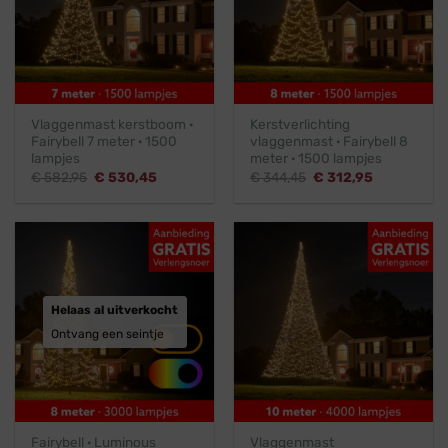
Vlaggenmast kerstboom ·
Kerstverlichting
Fairybell 7 meter · 1500
vlaggenmast · Fairybell 8
lampjes
meter · 1500 lampjes
Oorspronkelijke
Huidige
Oorspronkelijke
Huidige
€
582,95
€
530,45
€
344,45
€
312,95
prijs
prijs
prijs
prijs
was:
is:
was:
is:
€ 582,95.
€ 530,45.
€ 344,45.
€ 312,95.
Helaas al uitverkocht
Ontvang een seintje
Fairybell · Luminous
Vlaggenmast