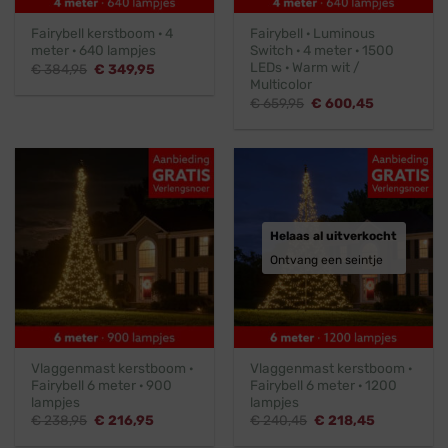
Fairybell kerstboom · 4
Fairybell · Luminous
meter · 640 lampjes
Switch · 4 meter · 1500
LEDs · Warm wit /
Oorspronkelijke
Huidige
€
384,95
€
349,95
prijs
prijs
Multicolor
was:
is:
Oorspronkelijke
Huidige
€
659,95
€
600,45
€ 384,95.
€ 349,95.
prijs
prijs
was:
is:
€ 659,95.
€ 600,45.
Helaas al uitverkocht
Ontvang een seintje
Vlaggenmast kerstboom ·
Vlaggenmast kerstboom ·
Fairybell 6 meter · 900
Fairybell 6 meter · 1200
lampjes
lampjes
Oorspronkelijke
Huidige
Oorspronkelijke
Huidige
€
238,95
€
216,95
€
240,45
€
218,45
prijs
prijs
prijs
prijs
was:
is:
was:
is: