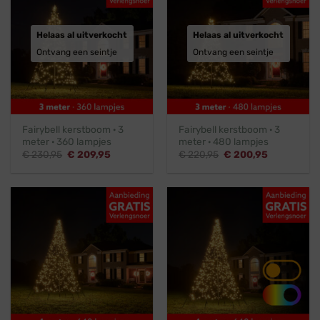
Helaas al uitverkocht
Helaas al uitverkocht
Ontvang een seintje
Ontvang een seintje
Fairybell kerstboom · 3
Fairybell kerstboom · 3
meter · 360 lampjes
meter · 480 lampjes
Oorspronkelijke
Huidige
Oorspronkelijke
Huidige
€
230,95
€
209,95
€
220,95
€
200,95
prijs
prijs
prijs
prijs
was:
is:
was:
is:
€ 230,95.
€ 209,95.
€ 220,95.
€ 200,95.