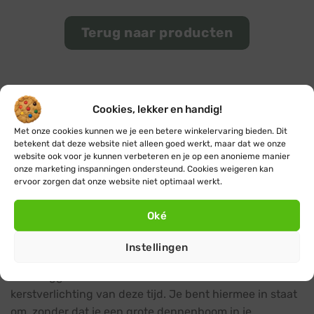
Terug naar producten
Koop je Fairybell of Twinkly vlaggenmast
kerstboom online
Cookies, lekker en handig!
Met onze cookies kunnen we je een betere winkelervaring bieden. Dit
Bij KerstverlichtingBuiten.com vind je een uitgebreid
betekent dat deze website niet alleen goed werkt, maar dat we onze
assortiment hoogwaardige vlaggenmast kerstbomen
website ook voor je kunnen verbeteren en je op een anonieme manier
van gerenommeerde merken. Of je nu kiest voor warm
onze marketing inspanningen ondersteund. Cookies weigeren kan
ervoor zorgen dat onze website niet optimaal werkt.
witte of gekleurde lampjes, deze statige blikvangers
toveren jouw vlaggenmast om tot een magische
Oké
kerstboom die iedereen versteld doet staan.
Instellingen
Een verlicht kunstwerk in je buitenruimte
Een vlaggenmast kerstboom is écht een buiten
kerstverlichting van deze tijd. Je bent hiermee in staat
om, zonder dat je een grote dennenboom in je