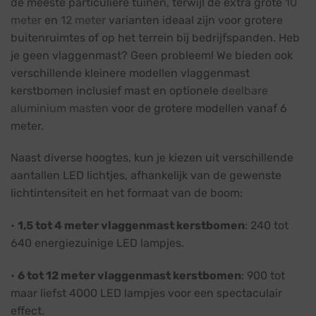
de meeste particuliere tuinen, terwijl de extra grote
10
meter
en
12 meter
varianten ideaal zijn voor grotere
buitenruimtes of op het terrein bij bedrijfspanden. Heb
je geen vlaggenmast? Geen probleem! We bieden ook
verschillende kleinere modellen vlaggenmast
kerstbomen inclusief mast en optionele
deelbare
aluminium masten
voor de grotere modellen vanaf 6
meter.
Naast diverse hoogtes, kun je kiezen uit verschillende
aantallen LED lichtjes, afhankelijk van de gewenste
lichtintensiteit en het formaat van de boom:
•
1,5 tot 4 meter vlaggenmast kerstbomen
: 240 tot
640 energiezuinige LED lampjes.
•
6 tot 12 meter vlaggenmast kerstbomen
: 900 tot
maar liefst 4000 LED lampjes voor een spectaculair
effect.