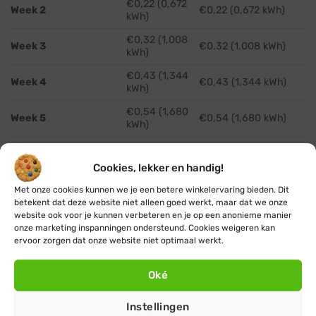
€0,22 (0,672
Week 2
€0,22 (0,672 kWh)
kWh)
€0,32 (1,008
Week 3
€0,32 (1,008 kWh)
kWh)
€0,43 (1,344
Week 4
€0,43 (1,344 kWh)
kWh)
€0,54 (1,680
Week 5
€0,54 (1,680 kWh)
kWh)
€0,65 (2,016
Week 6
€0,65 (2,016 kWh)
kWh)
Cookies, lekker en handig!
€0,75 (2,352
Week 7
€0,75 (2,352 kWh)
Met onze cookies kunnen we je een betere winkelervaring bieden. Dit
kWh)
betekent dat deze website niet alleen goed werkt, maar dat we onze
website ook voor je kunnen verbeteren en je op een anonieme manier
€0,86
Week 8
€0,86 (2,688 kWh)
onze marketing inspanningen ondersteund. Cookies weigeren kan
(2,688 kWh)
ervoor zorgen dat onze website niet optimaal werkt.
€0,97 (3,024
Week 9
€0,97 (3,024 kWh)
kWh)
Oké
€1,08 (3,360
Week 10
€1,08 (3,360 kWh)
kWh)
Instellingen