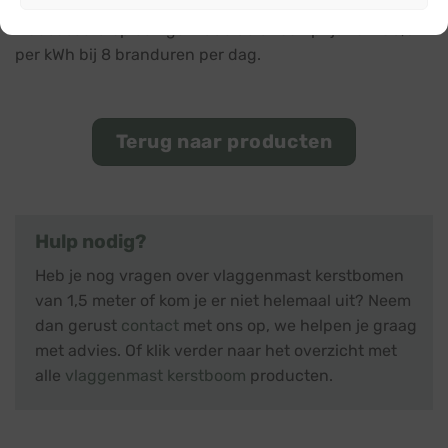
* Gebaseerd op een gemiddelde stroomprijs van €0,32
per kWh bij 8 branduren per dag.
Terug naar producten
Hulp nodig?
Heb je nog vragen over vlaggenmast kerstbomen
van 1,5 meter of kom je er niet helemaal uit? Neem
dan gerust
contact
met ons op, we helpen je graag
met advies. Of klik verder naar het overzicht met
alle
vlaggenmast kerstboom
producten.