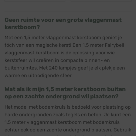
was:
is:
was:
is:
€ 142,95.
€ 62,36.
€ 153,95.
€ 143,50.
Geen ruimte voor een grote vlaggenmast
kerstboom?
Met een 1,5 meter vlaggenmast kerstboom geniet je
tóch van een magische kerst! Een 1,5 meter Fairybell
vlaggenmast kerstboom is dé oplossing voor wie
kerstsfeer wil creëren in compacte binnen- en
buitenruimtes. Met 240 lampjes geef je elk plekje een
warme en uitnodigende sfeer.
Wat als ik mijn 1,5 meter kerstboom buiten
op een zachte ondergrond wil plaatsen?
Het model met bodemkruis is bedoeld voor plaatsing op
harde ondergronden zoals tegels en beton. Je kunt een
1,5 meter vlaggenmast kerstboom met bodemkruis
echter ook op een zachte ondergrond plaatsen. Gebruik