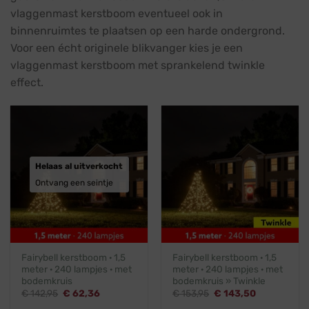
vlaggenmast kerstboom eventueel ook in
binnenruimtes te plaatsen op een harde ondergrond.
Voor een écht originele blikvanger kies je een
vlaggenmast kerstboom met sprankelend twinkle
effect.
Helaas al uitverkocht
Ontvang een seintje
Fairybell kerstboom · 1,5
Fairybell kerstboom · 1,5
meter · 240 lampjes · met
meter · 240 lampjes · met
bodemkruis
bodemkruis » Twinkle
Oorspronkelijke
Huidige
Oorspronkelijke
Huidige
€
142,95
€
62,36
€
153,95
€
143,50
prijs
prijs
prijs
prijs