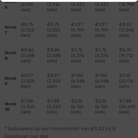
Week
(2,016
(2,016
(4,032
(4,032
(14,784
6
kWh)
kWh)
kWh)
kWh)
kWh)
€0,75
€0,75
€1,51
€1,51
€5,52
Week
(2,352
(2,352
(4,704
(4,704
(17,248
7
kWh)
kWh)
kWh)
kWh)
kWh)
€0,86
€0,86
€1,72
€1,72
€6,31
Week
(2,688
(2,688
(5,376
(5,376
(19,712
8
kWh)
kWh)
kWh)
kWh)
kWh)
€0,97
€0,97
€1,94
€1,94
€7,10
Week
(3,024
(3,024
(6,048
(6,048
(22,176
9
kWh)
kWh)
kWh)
kWh)
kWh)
€1,08
€1,08
€2,15
€2,15
€7,88
Week
(3,360
(3,360
(6,720
(6,720
(24,640
10
kWh)
kWh)
kWh)
kWh)
kWh)
* Gebaseerd op een stroomtarief van €0,32 bij 8
branduren per dag.