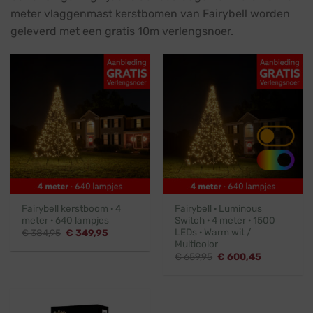
meter vlaggenmast kerstbomen van Fairybell worden
geleverd met een gratis 10m verlengsnoer.
Fairybell kerstboom · 4
Fairybell · Luminous
meter · 640 lampjes
Switch · 4 meter · 1500
LEDs · Warm wit /
Oorspronkelijke
Huidige
€
384,95
€
349,95
prijs
prijs
Multicolor
was:
is:
Oorspronkelijke
Huidige
€
659,95
€
600,45
€ 384,95.
€ 349,95.
prijs
prijs
was:
is:
€ 659,95.
€ 600,45.