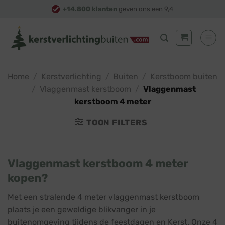
Skip
+14.800 klanten
geven ons een 9,4
to
content
Home
/
Kerstverlichting
/
Buiten
/
Kerstboom buiten
/
Vlaggenmast kerstboom
/
Vlaggenmast
kerstboom 4 meter
TOON FILTERS
Vlaggenmast kerstboom 4 meter
kopen?
Met een stralende 4 meter vlaggenmast kerstboom
plaats je een geweldige blikvanger in je
buitenomgeving tijdens de feestdagen en Kerst. Onze 4