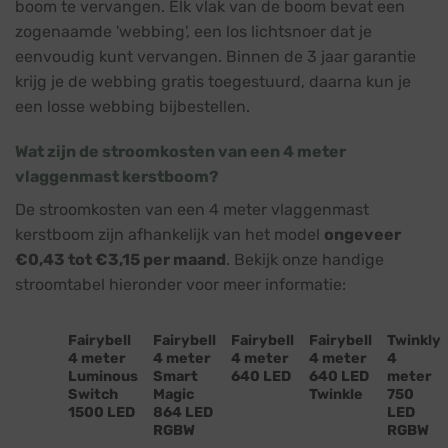
boom te vervangen. Elk vlak van de boom bevat een
zogenaamde 'webbing', een los lichtsnoer dat je
eenvoudig kunt vervangen. Binnen de 3 jaar garantie
krijg je de webbing gratis toegestuurd, daarna kun je
een losse webbing bijbestellen.
Wat zijn de stroomkosten van een 4 meter
vlaggenmast kerstboom?
De stroomkosten van een 4 meter vlaggenmast
kerstboom zijn afhankelijk van het model
ongeveer
€0,43 tot €3,15 per maand
. Bekijk onze handige
stroomtabel hieronder voor meer informatie:
Fairybell
Fairybell
Fairybell
Fairybell
Twinkly
4 meter
4 meter
4 meter
4 meter
4
Luminous
Smart
640 LED
640 LED
meter
Switch
Magic
Twinkle
750
1500 LED
864 LED
LED
RGBW
RGBW