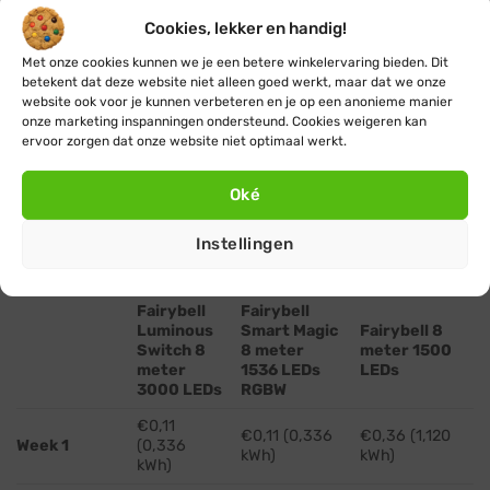
Cookies, lekker en handig!
Hoeveel stroom gebruikt een 8 meter vlaggenmast
kerstboom?
Met onze cookies kunnen we je een betere winkelervaring bieden. Dit
betekent dat deze website niet alleen goed werkt, maar dat we onze
Een 8 meter vlaggenmast kerstboom gebruikt bij 8
website ook voor je kunnen verbeteren en je op een anonieme manier
branduren per dag in een maand
1,344 kWh tot 4,480
onze marketing inspanningen ondersteund. Cookies weigeren kan
ervoor zorgen dat onze website niet optimaal werkt.
kWh
afhankelijk van het model. Met een stroomtarief
van €0,32 per kWh kost dat
ongeveer €0,43 tot €1,43
Oké
per maand
. Om een duidelijk beeld te krijgen van het
stroomgebruik kun je onze handige stroomtabel
Instellingen
bekijken:
Fairybell
Fairybell
Luminous
Smart Magic
Fairybell 8
Switch 8
8 meter
meter 1500
meter
1536 LEDs
LEDs
3000 LEDs
RGBW
€0,11
€0,11 (0,336
€0,36 (1,120
Week 1
(0,336
kWh)
kWh)
kWh)