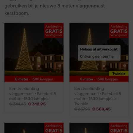
gebruiken bij je nieuwe 8 meter vlaggenmast
kerstboom.
Helaas al uitverkocht
Ontvang een seintje
Kerstverlichting
Kerstverlichting
vlaggenmast · Fairybell 8
vlaggenmast · Fairybell 8
meter · 1500 lampjes
meter · 1500 lampjes »
Twinkle
Oorspronkelijke
Huidige
€
344,45
€
312,95
prijs
prijs
Oorspronkelijke
Huidige
€
637,95
€
580,45
was:
is:
prijs
prijs
€ 344,45.
€ 312,95.
was:
is:
€ 637,95.
€ 580,45.