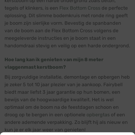
kerstboom op een harde ondergrond zoals beton,
tegels of klinkers, is een
Flex Bottom Cross
de perfecte
oplossing. Dit slimme bodemkruis met ronde ring geeft
je boom zijn sierlijke vorm. Bevestig de spanbanden
van de boom aan de Flex Bottom Cross volgens de
meegeleverde instructies en je boom staat in een
handomdraai stevig en veilig op een harde ondergrond.
Hoe lang kan ik genieten van mijn 8 meter
vlaggenmast kerstboom?
Bij zorgvuldige installatie, demontage en opbergen heb
je zeker 5 tot 10 jaar plezier van je aankoop. Fairybell
biedt maar liefst 3 jaar garantie op hun bomen, een
bewijs van de hoogwaardige kwaliteit. Het is wel
optimaal om de boom na de feestdagen schoon en
droog op te bergen in een optionele
opbergtas
of een
andere ademende verpakking. Zo blijft hij als nieuw en
kun je er elk jaar weer van genieten!