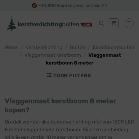
Skip
+14.800 klanten
geven ons een 9,4
to
content
Home
/
Kerstverlichting
/
Buiten
/
Kerstboom buiten
/
Vlaggenmast kerstboom
/
Vlaggenmast
kerstboom 8 meter
TOON FILTERS
Vlaggenmast kerstboom 8 meter
kopen?
Ontdek wonderlijke buitenverlichting met een 1500 LED
8 meter vlaggenmast kerstboom. Bij onze aanbieding
krijg je een gratis 10 meter verlengsnoer om te