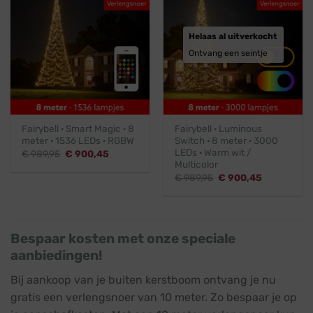
Helaas al uitverkocht
Ontvang een seintje
Fairybell · Smart Magic · 8
Fairybell · Luminous
meter · 1536 LEDs · RGBW
Switch · 8 meter · 3000
LEDs · Warm wit /
Oorspronkelijke
Huidige
€
989,95
€
900,45
prijs
prijs
Multicolor
was:
is:
Oorspronkelijke
Huidige
€
989,95
€
900,45
€ 989,95.
€ 900,45.
prijs
prijs
was:
is:
€ 989,95.
€ 900,45.
Bespaar kosten met onze speciale
aanbiedingen!
Bij aankoop van je buiten kerstboom ontvang je nu
gratis een verlengsnoer van 10 meter. Zo bespaar je op