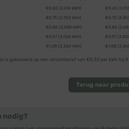
€0,65 (2,016 kWh)
€0,65 (2,01
€0,75 (2,352 kWh)
€0,75 (2,35
€0,86 (2,688 kWh)
€0,86 (2,68
€0,97 (3,024 kWh)
€0,97 (3,02
€1,08 (3,360 kWh)
€1,08 (3,36
ta is gebaseerd op een stroomtarief van €0,32 per kWh bij 
Terug naar prod
p nodig?
 nog vragen over vlaggenmast kerstbomen van 8 meter of ko