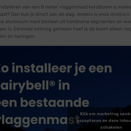
installeren van een 8 meter vlaggenmast kerstboom is makkeli
st? Dan kun je direct aan de slag. Anders is onze
deelbare
ke aluminium mast bestaat uit handzame segmenten en wor
gen is. Eenmaal omhoog gehesen hoef je de boom alleen nog
en en haringen.
Klik om marketing cook
accepteren en deze inhou
schakelen