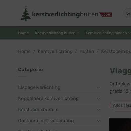
Skip
to
Zoe
naar
content
Home
Kerstverlichting buiten
Kerstverlichting binnen
Home
/
Kerstverlichting
/
Buiten
/
Kerstboom bu
Vlag
Categorie
Ontdek wo
IJspegelverlichting
gratis 10
Koppelbare kerstverlichting
Alles res
Kerstboom buiten
Guirlande met verlichting