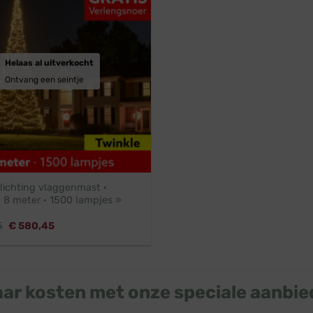
Helaas al uitverkocht
Ontvang een seintje
lichting vlaggenmast ·
l 8 meter · 1500 lampjes »
Oorspronkelijke
Huidige
5
€
580,45
prijs
prijs
was:
is:
€ 637,95.
€ 580,45.
ar kosten met onze speciale aanbie