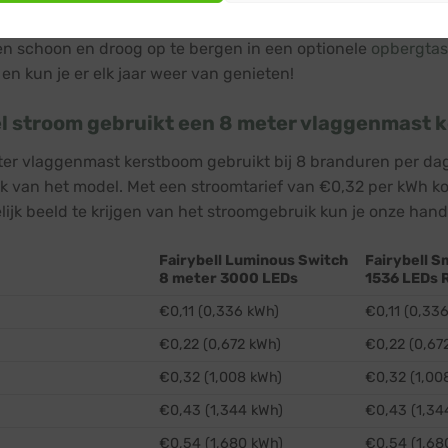
jaar garantie op hun bomen, een bewijs van de hoogwaardige 
n schoon en droog op te bergen in een optionele
opbergtas
en kun je er elk jaar weer van genieten!
l stroom gebruikt een 8 meter vlaggenmast 
er vlaggenmast kerstboom gebruikt bij 8 branduren per d
jk van het model. Met een stroomtarief van €0,32 per kWh k
lijk beeld te krijgen van het stroomgebruik kun je onze hand
Fairybell Luminous Switch
Fairybell S
8 meter 3000 LEDs
1536 LEDs
€0,11 (0,336 kWh)
€0,11 (0,33
€0,22 (0,672 kWh)
€0,22 (0,67
€0,32 (1,008 kWh)
€0,32 (1,00
€0,43 (1,344 kWh)
€0,43 (1,34
€0,54 (1,680 kWh)
€0,54 (1,68