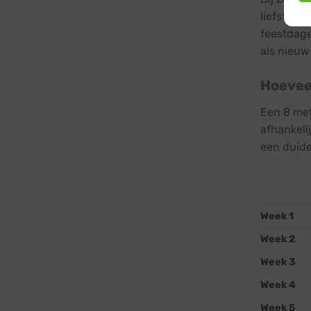
liefst 3 
feestdage
als nieuw 
Hoevee
Een 8 met
afhankeli
een duide
Week 1
Week 2
Week 3
Week 4
Week 5