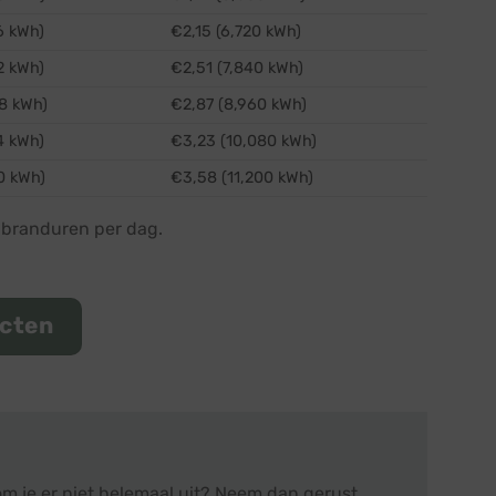
6 kWh)
€2,15 (6,720 kWh)
2 kWh)
€2,51 (7,840 kWh)
8 kWh)
€2,87 (8,960 kWh)
4 kWh)
€3,23 (10,080 kWh)
0 kWh)
€3,58 (11,200 kWh)
8 branduren per dag.
ucten
m je er niet helemaal uit? Neem dan gerust