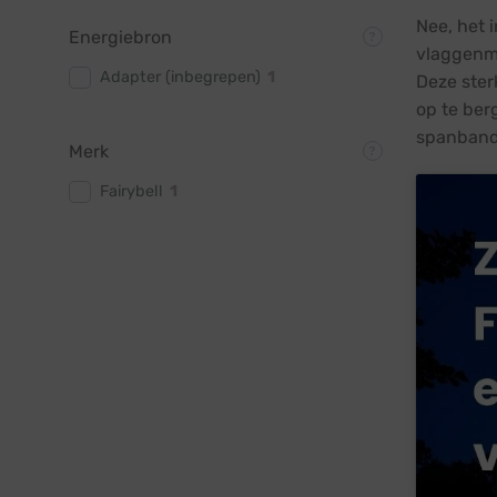
Nee, het 
Energiebron
vlaggenma
Adapter (inbegrepen)
1
Deze ster
op te ber
spanband
Merk
Fairybell
1