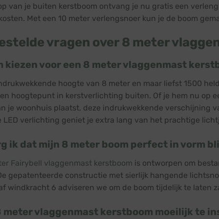
op van je buiten kerstboom ontvang je nu gratis een verleng
osten. Met een 10 meter verlengsnoer kun je de boom gemakk
estelde vragen over 8 meter vlagg
 kiezen voor een 8 meter vlaggenmast kers
ndrukwekkende hoogte van 8 meter en maar liefst 1500 hel
 een hoogtepunt in kerstverlichting buiten. Of je hem nu op e
an je woonhuis plaatst, deze indrukwekkende verschijning va
LED verlichting geniet je extra lang van het prachtige lich
g ik dat mijn 8 meter boom perfect in vorm bli
er Fairybell vlaggenmast kerstboom
is ontworpen om bestan
e gepatenteerde constructie met sierlijk hangende lichtsnoe
anaf windkracht 6 adviseren we om de boom tijdelijk te late
8 meter vlaggenmast kerstboom moeilijk te in