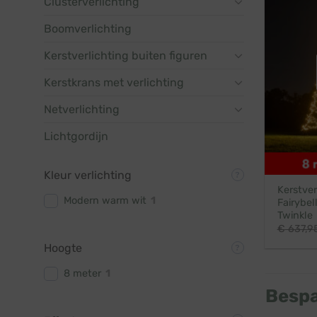
Clusterverlichting
Boomverlichting
Kerstverlichting buiten figuren
Kerstkrans met verlichting
Netverlichting
Lichtgordijn
Kleur verlichting
Kerstver
Modern warm wit
1
Fairybel
Twinkle
€
637,9
Hoogte
8 meter
1
Bespa