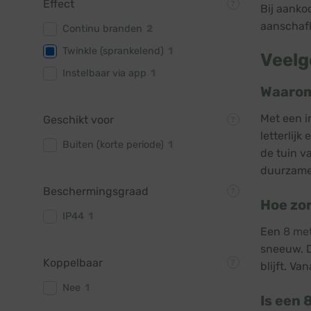
Effect
Bij aanko
aanschafk
Continu branden
2
Twinkle (sprankelend)
1
Veelg
Instelbaar via app
1
Waarom
Met een i
Geschikt voor
letterlijk
Buiten (korte periode)
1
de tuin v
duurzame 
Beschermingsgraad
Hoe zor
IP44
1
Een
8 met
sneeuw. D
Koppelbaar
blijft. V
Nee
1
Is een 