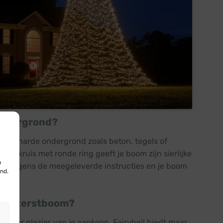
 ondergrond?
 een harde ondergrond zoals beton, tegels of
demkruis met ronde ring geeft je boom zijn sierlijke
n
 volgens de meegeleverde instructies en je boom
nd.
mast kerstboom?
10 jaar plezier van je aankoop. Fairybell biedt maar