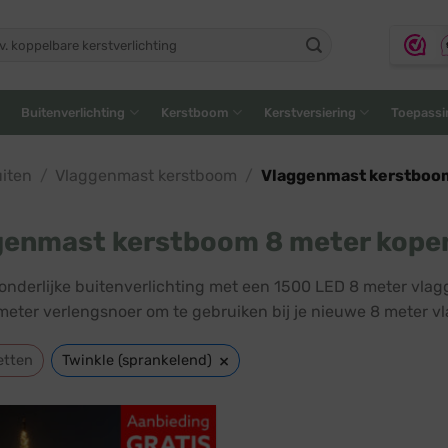
ken
:
Buitenverlichting
Kerstboom
Kerstversiering
Toepassi
iten
/
Vlaggenmast kerstboom
/
Vlaggenmast kerstboo
genmast kerstboom 8 meter kope
nderlijke buitenverlichting met een 1500 LED 8 meter vlagg
 meter verlengsnoer om te gebruiken bij je nieuwe 8 meter 
×
etten
Twinkle (sprankelend)