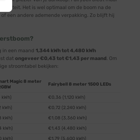
kwaliteit. Het is wel optimaal om de boom na de
of een andere ademende verpakking. Zo blijft hij
kerstboom?
ag in een maand
1,344 kWh tot 4,480 kWh
ost dat
ongeveer €0,43 tot €1,43 per maand
. Om
ige stroomtabel bekijken:
mart Magic 8 meter
Fairybell 8 meter 1500 LEDs
 RGBW
6 kWh)
€0,36 (1,120 kWh)
2 kWh)
€0,72 (2,240 kWh)
8 kWh)
€1,08 (3,360 kWh)
4 kWh)
€1,43 (4,480 kWh)
0 kWh)
€1,79 (5,600 kWh)