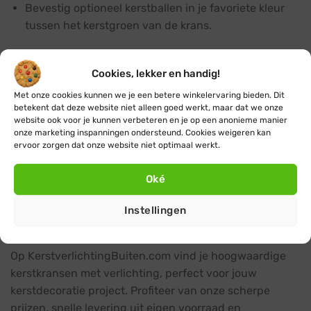
Bevestig optioneel kerstballen in je favoriete kleur
tussen het kerstgroen van de krans.
Energie besparen met een
schemerschakelaar
Cookies, lekker en handig!
Met onze cookies kunnen we je een betere winkelervaring bieden. Dit
Geniet van gemak en bespaar energie door een
betekent dat deze website niet alleen goed werkt, maar dat we onze
schemerschakelaar
of
slimme stekker
te gebruiken.
website ook voor je kunnen verbeteren en je op een anonieme manier
Hiermee gaat je kerstverlichting automatisch aan als
onze marketing inspanningen ondersteund. Cookies weigeren kan
ervoor zorgen dat onze website niet optimaal werkt.
het donker wordt en weer uit als de zon opkomt (of na
een door jou ingestelde tijdsduur). Zo geniet je deze
Oké
feestdagen optimaal van je kerstkrans met lichtjes
zonder je zorgen te maken over het energieverbruik.
Instellingen
Bestel je kerstkransen met lichtjes online
Op KerstverlichtingBuiten.com vind je hoogwaardige
kerstkransen met verlichting, perfect voor jouw
kerstdecoratie project. Profiteer van onze scherpe
prijzen, snelle levering uit eigen voorraad en