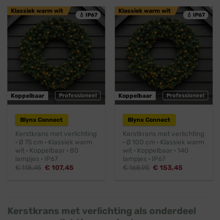
Klassiek warm wit
Klassiek warm wit
💧 IP67
💧 IP67
Koppelbaar
Professioneel
Koppelbaar
Professioneel
Blynx Connect
Blynx Connect
Kerstkrans met verlichting
Kerstkrans met verlichting
· Ø 75 cm · Klassiek warm
· Ø 100 cm · Klassiek warm
wit · Koppelbaar · 80
wit · Koppelbaar · 140
lampjes · IP67
lampjes · IP67
Oorspronkelijke
Huidige
Oorspronkelijke
Huidige
€
118,45
€
107,45
€
168,95
€
153,45
prijs
prijs
prijs
prijs
was:
is:
was:
is:
€ 118,45.
€ 107,45.
€ 168,95.
€ 153,45.
Kerstkrans met verlichting als onderdeel