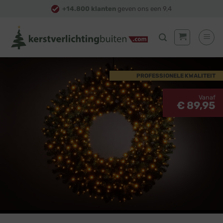
Skip
+14.800 klanten
geven ons een 9,4
to
content
PROFESSIONELE KWALITEIT
Vanaf
€ 89,95