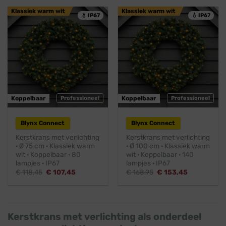
Klassiek warm wit
Klassiek warm wit
💧 IP67
💧 IP67
Koppelbaar
Professioneel
Koppelbaar
Professioneel
Blynx Connect
Blynx Connect
Kerstkrans met verlichting
Kerstkrans met verlichting
· Ø 75 cm · Klassiek warm
· Ø 100 cm · Klassiek warm
wit · Koppelbaar · 80
wit · Koppelbaar · 140
lampjes · IP67
lampjes · IP67
Oorspronkelijke
Huidige
Oorspronkelijke
Huidige
€
118,45
€
107,45
€
168,95
€
153,45
prijs
prijs
prijs
prijs
was:
is:
was:
is:
€ 118,45.
€ 107,45.
€ 168,95.
€ 153,45.
Kerstkrans met verlichting als onderdeel