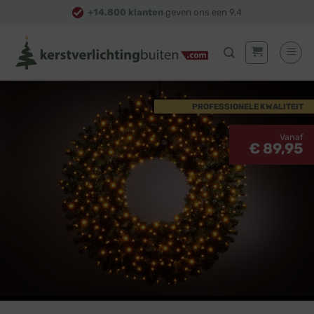
Skip
+14.800 klanten
geven ons een 9,4
to
content
PROFESSIONELE KWALITEIT
Vanaf
€ 89,95