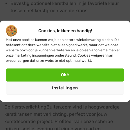
Bevestig optioneel kerstballen in je favoriete kleur
tussen het kerstgroen van de krans.
Energie besparen met een
schemerschakelaar
Cookies, lekker en handig!
Met onze cookies kunnen we je een betere winkelervaring bieden. Dit
Geniet van gemak en bespaar energie door een
betekent dat deze website niet alleen goed werkt, maar dat we onze
schemerschakelaar
of
slimme stekker
te gebruiken.
website ook voor je kunnen verbeteren en je op een anonieme manier
Hiermee gaat je kerstverlichting automatisch aan als
onze marketing inspanningen ondersteund. Cookies weigeren kan
ervoor zorgen dat onze website niet optimaal werkt.
het donker wordt en weer uit als de zon opkomt (of na
een door jou ingestelde tijdsduur). Zo geniet je deze
Oké
feestdagen optimaal van je kerstkrans met lichtjes
zonder je zorgen te maken over het energieverbruik.
Instellingen
Bestel je kerstkransen met lichtjes online
Op KerstverlichtingBuiten.com vind je hoogwaardige
kerstkransen met verlichting, perfect voor jouw
kerstdecoratie project. Profiteer van onze scherpe
prijzen, snelle levering uit eigen voorraad en