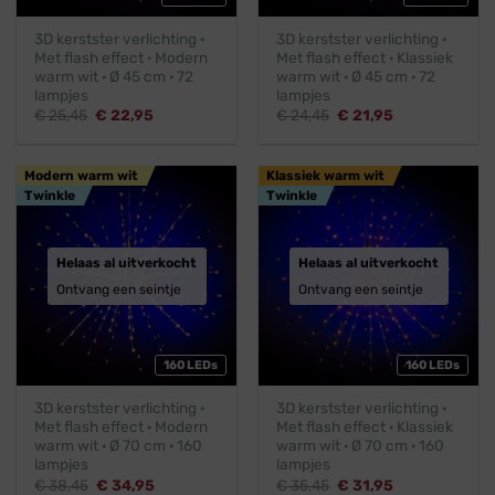
3D kerstster verlichting ·
3D kerstster verlichting ·
Met flash effect · Modern
Met flash effect · Klassiek
warm wit · Ø 45 cm · 72
warm wit · Ø 45 cm · 72
lampjes
lampjes
Oorspronkelijke
Huidige
Oorspronkelijke
Huidige
€
25,45
€
22,95
€
24,45
€
21,95
prijs
prijs
prijs
prijs
was:
is:
was:
is:
€ 25,45.
€ 22,95.
€ 24,45.
€ 21,95.
Modern warm wit
Klassiek warm wit
Twinkle
Twinkle
Helaas al uitverkocht
Helaas al uitverkocht
Ontvang een seintje
Ontvang een seintje
160 LEDs
160 LEDs
3D kerstster verlichting ·
3D kerstster verlichting ·
Met flash effect · Modern
Met flash effect · Klassiek
warm wit · Ø 70 cm · 160
warm wit · Ø 70 cm · 160
lampjes
lampjes
Oorspronkelijke
Huidige
Oorspronkelijke
Huidige
€
38,45
€
34,95
€
35,45
€
31,95