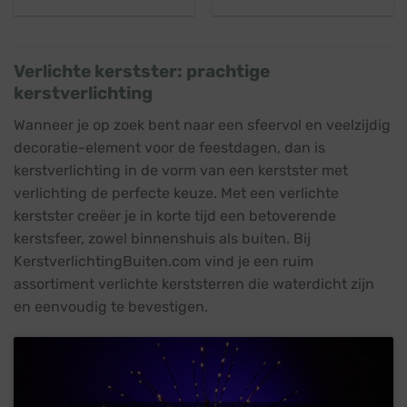
prijs
prijs
prijs
prijs
was:
is:
was:
is:
€ 38,45.
€ 34,95.
€ 35,45.
€ 31,95.
Verlichte kerstster: prachtige
kerstverlichting
Wanneer je op zoek bent naar een sfeervol en veelzijdig
decoratie-element voor de feestdagen, dan is
kerstverlichting in de vorm van een kerstster met
verlichting de perfecte keuze. Met een verlichte
kerstster creëer je in korte tijd een betoverende
kerstsfeer, zowel binnenshuis als buiten. Bij
KerstverlichtingBuiten.com vind je een ruim
assortiment verlichte kerststerren die waterdicht zijn
en eenvoudig te bevestigen.