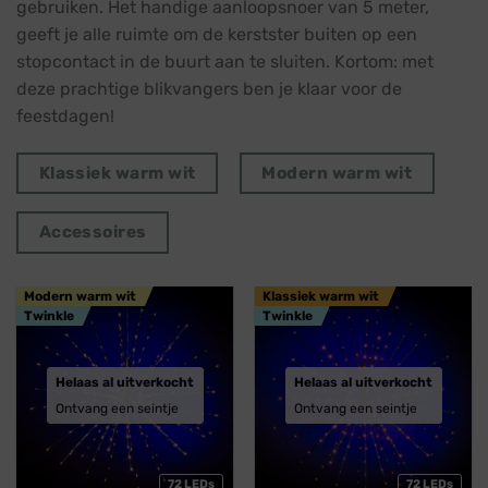
gebruiken. Het handige aanloopsnoer van 5 meter,
geeft je alle ruimte om de kerstster buiten op een
stopcontact in de buurt aan te sluiten. Kortom: met
deze prachtige blikvangers ben je klaar voor de
feestdagen!
Klassiek warm wit
Modern warm wit
Accessoires
Modern warm wit
Klassiek warm wit
Twinkle
Twinkle
Helaas al uitverkocht
Helaas al uitverkocht
Ontvang een seintje
Ontvang een seintje
72 LEDs
72 LEDs