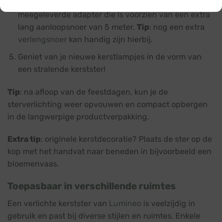
Sluit de ster aan op een stopcontact met de
meegeleverde adapter die is voorzien van een extra
lang aanloopsnoer van 5 meter.
Tip
: nog een extra
verlengsnoer
kan handig zijn hierbij.
Geniet van je nieuwe kerstlampjes in de vorm van
een stralende kerstster!
Tip
: na afloop van de feestdagen, kun je de
sterverlichting weer opvouwen en compact opbergen
in de langwerpige productverpakking.
Extra tip
: originele kerstdecoratie? Plaats de ster op de
kop met het handvat naar beneden in bijvoorbeeld een
bloemenvaas.
Toepasbaar in verschillende ruimtes
Een verlichte kerstster van
Lumineo
is veelzijdig in
gebruik en past bij diverse stijlen en ruimtes. Enkele