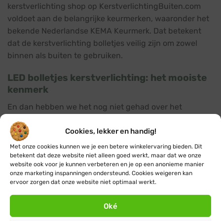
kerstverlichting shop op KerstverlichtingBuiten.com
voldoet aan de belangrijke keurmerken, waaronder het
bekende Nederlandse KEMA Keurmerk. Dat betekent
dat de kerstverlichting bolletjes veilig zijn om zowel
binnen als buiten te gebruiken.
LED bolletjes kerstverlichting: het mooiste
kenmerk
En dan hebben we het nog niet gehad over het
fijnste kenmerk van deze kerstverlichting bolletjes. De
Cookies, lekker en handig!
bolletjes kerstlampjes op al deze snoeren zijn namelijk
voorzien van moderne energiezuinige LED lichtjes.
Met onze cookies kunnen we je een betere winkelervaring bieden. Dit
Moderne techniek en ouderwetse tradities gaan wel
betekent dat deze website niet alleen goed werkt, maar dat we onze
website ook voor je kunnen verbeteren en je op een anonieme manier
degelijk samen, dat bewijzen deze kerstlampjes.
onze marketing inspanningen ondersteund. Cookies weigeren kan
ervoor zorgen dat onze website niet optimaal werkt.
De nieuwe LED techniek kent veel voordelen:
Oké
De LED bolletjes kerstlampjes hebben geen koud