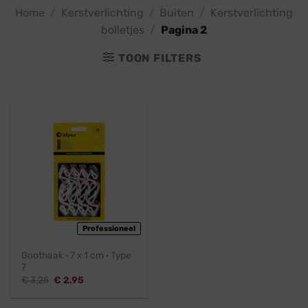
Home
/
Kerstverlichting
/
Buiten
/
Kerstverlichting
bolletjes
/
Pagina 2
TOON FILTERS
Professioneel
Goothaak · 7 x 1 cm · Type
7
Oorspronkelijke
Huidige
€
3,25
€
2,95
prijs
prijs
was:
is:
€ 3,25.
€ 2,95.