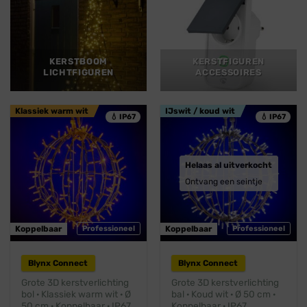
KERSTBOOM
KERSTFIGUREN
LICHTFIGUREN
ACCESSOIRES
Klassiek warm wit
IJswit / koud wit
💧 IP67
💧 IP67
Helaas al uitverkocht
Ontvang een seintje
Koppelbaar
Professioneel
Koppelbaar
Professioneel
Blynx Connect
Blynx Connect
Grote 3D kerstverlichting
Grote 3D kerstverlichting
bol · Klassiek warm wit · Ø
bal · Koud wit · Ø 50 cm ·
50 cm · Koppelbaar · IP67
Koppelbaar · IP67