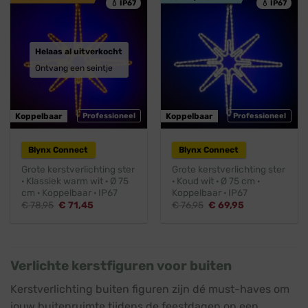
💧 IP67
💧 IP67
Helaas al uitverkocht
Ontvang een seintje
Koppelbaar
Professioneel
Koppelbaar
Professioneel
Blynx Connect
Blynx Connect
Grote kerstverlichting ster
Grote kerstverlichting ster
· Klassiek warm wit · Ø 75
· Koud wit · Ø 75 cm ·
cm · Koppelbaar · IP67
Koppelbaar · IP67
Oorspronkelijke
Huidige
Oorspronkelijke
Huidige
€
78,95
€
71,45
€
76,95
€
69,95
prijs
prijs
prijs
prijs
was:
is:
was:
is:
€ 78,95.
€ 71,45.
€ 76,95.
€ 69,95.
Verlichte kerstfiguren voor buiten
Kerstverlichting buiten figuren zijn dé must-haves om
jouw buitenruimte tijdens de feestdagen op een