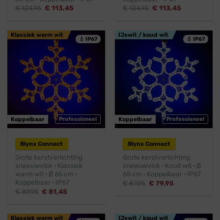
Oorspronkelijke
Huidige
Oorspronkelijke
Huidige
€
124,95
€
113,45
€
124,95
€
113,45
prijs
prijs
prijs
prijs
was:
is:
was:
is:
€ 124,95.
€ 113,45.
€ 124,95.
€ 113,45.
Klassiek warm wit
IJswit / koud wit
💧 IP67
💧 IP67
Koppelbaar
Professioneel
Koppelbaar
Professioneel
Blynx Connect
Blynx Connect
Grote kerstverlichting
Grote kerstverlichting
sneeuwvlok · Klassiek
sneeuwvlok · Koud wit · Ø
warm wit · Ø 65 cm ·
65 cm · Koppelbaar · IP67
Koppelbaar · IP67
Oorspronkelijke
Huidige
€
87,95
€
79,95
prijs
prijs
Oorspronkelijke
Huidige
€
89,95
€
81,45
was:
is:
prijs
prijs
€ 87,95.
€ 79,95.
was:
is:
€ 89,95.
€ 81,45.
Klassiek warm wit
IJswit / koud wit