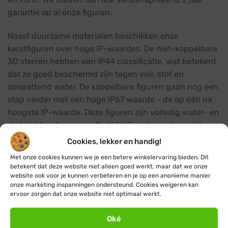
garantie op al onze figuren.
Naast duurzame materialen beschikken onze
kerstfiguren over hoge IP-waardes. De niet-koppelbare
3D sterren hebben een IP44 classificatie, wat betekent
dat ze goed beschermd zijn tegen vuil, stof en
opspattend water. De koppelbare figuren gaan nog een
stap verder met een hoge IP67 waarde - de op één na
hoogste IP-waarde. Deze figuren zijn volledig water- en
stofdicht en kunnen zelfs tijdelijk ondergedompeld
worden in water zonder schade.
Cookies, lekker en handig!
Met onze cookies kunnen we je een betere winkelervaring bieden. Dit
Energiezuinig en eenvoudig te installeren
betekent dat deze website niet alleen goed werkt, maar dat we onze
website ook voor je kunnen verbeteren en je op een anonieme manier
Dankzij de energiezuinige LED techniek verbruiken
onze marketing inspanningen ondersteund. Cookies weigeren kan
onze kerstfiguren tot wel 90% minder stroom dan
ervoor zorgen dat onze website niet optimaal werkt.
traditionele kerstverlichting. Dat is dus niet alleen goed
voor het milieu, maar ook voor je portemonnee! Voor
Oké