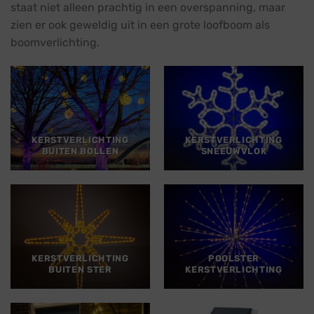
staat niet alleen prachtig in een overspanning, maar
zien er ook geweldig uit in een grote loofboom als
boomverlichting.
KERSTVERLICHTING
KERSTVERLICHTING
BUITEN BOLLEN
SNEEUWVLOK
KERSTVERLICHTING
POOLSTER
BUITEN STER
KERSTVERLICHTING