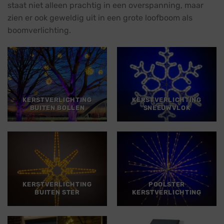
staat niet alleen prachtig in een overspanning, maar
zien er ook geweldig uit in een grote loofboom als
boomverlichting.
KERSTVERLICHTING
KERSTVERLICHTING
BUITEN BOLLEN
SNEEUWVLOK
KERSTVERLICHTING
POOLSTER
BUITEN STER
KERSTVERLICHTING