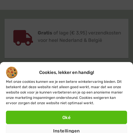
Gratis
of lage (€ 3,95) verzendkosten
voor heel Nederland & België
Cookies, lekker en handig!
Verzending
binnen 24 uur
op
Met onze cookies kunnen we je een betere winkelervaring bieden. Dit
werkdagen (maandag t/m vrijdag)
betekent dat deze website niet alleen goed werkt, maar dat we onze
website ook voor je kunnen verbeteren en je op een anonieme manier
onze marketing inspanningen ondersteund. Cookies weigeren kan
ervoor zorgen dat onze website niet optimaal werkt.
Oké
Klanten geven ons een 9,4
op basis van
Instellingen
+14.800
beoordelingen