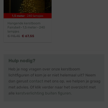
Hangende kerstboom
Fairybell · 1,5 meter · 240
lampjes
Oorspronkelijke
Huidige
€
115,45
€
67,55
prijs
prijs
was:
is:
€ 115,45.
€ 67,55.
Hulp nodig?
Heb je nog vragen over onze kerstboom
lichtfiguren of kom je er niet helemaal uit? Neem
dan gerust
contact
met ons op, we helpen je graag
met advies. Of klik verder naar het overzicht met
alle
kerstverlichting buiten figuren
.