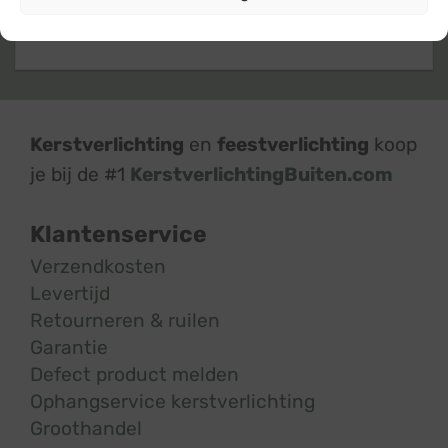
Kerstverlichting
en
feestverlichting
koop
je bij de #1
KerstverlichtingBuiten.com
Klantenservice
Verzendkosten
Levertijd
Retourneren & ruilen
Garantie
Defect product melden
Ophangservice kerstverlichting
Groothandel