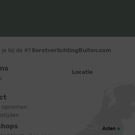
je bij de #1
KerstverlichtingBuiten.com
ons
Locatie
s
ct
t opnemen
stijden
shops