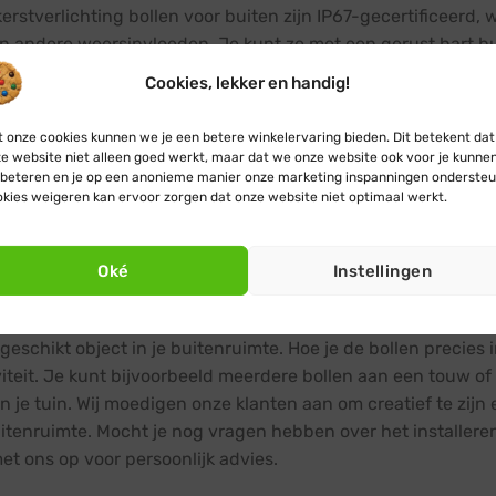
kerstverlichting bollen voor buiten zijn IP67-gecertificeerd,
 andere weersinvloeden. Je kunt ze met een gerust hart bu
Cookies, lekker en handig!
meerdere kerstverlichting bollen met elkaar 
 onze cookies kunnen we je een betere winkelervaring bieden. Dit betekent dat
s zeker mogelijk! Onze kerstverlichting bollen zijn ontworp
e website niet alleen goed werkt, maar dat we onze website ook voor je kunne
Blynx Connect producten. Zo kun je een indrukwekkend en uit
beteren en je op een anonieme manier onze marketing inspanningen ondersteu
angs een pad. De mogelijkheden zijn eindeloos!
kies weigeren kan ervoor zorgen dat onze website niet optimaal werkt.
talleer ik kerstverlichting bollen buiten?
Oké
Instellingen
leren van onze kerstverlichting bollen voor buiten is eenvoudig
andig haakje aan de bovenkant, waarmee je de bol kunt op
geschikt object in je buitenruimte. Hoe je de bollen precies in
viteit. Je kunt bijvoorbeeld meerdere bollen aan een touw of 
in je tuin. Wij moedigen onze klanten aan om creatief te zijn
itenruimte. Mocht je nog vragen hebben over het installeren
et ons op voor persoonlijk advies.