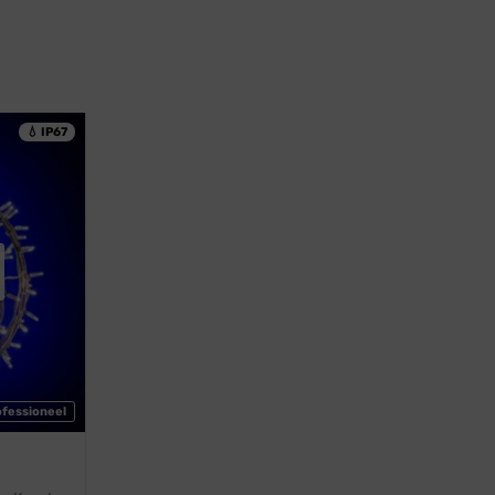
💧 IP67
ofessioneel