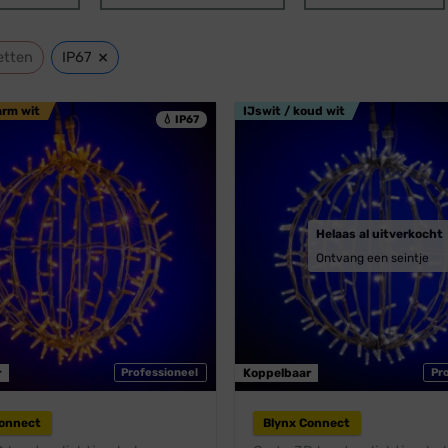
×
etten
IP67
arm wit
IJswit / koud wit
💧 IP67
Helaas al uitverkocht
Ontvang een seintje
r
Professioneel
Koppelbaar
Pr
Connect
Blynx Connect