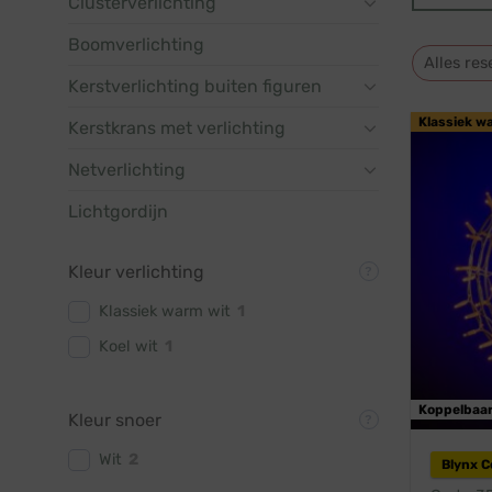
Clusterverlichting
Boomverlichting
Alles res
Kerstverlichting buiten figuren
Klassiek w
Kerstkrans met verlichting
Netverlichting
Lichtgordijn
Kleur verlichting
Klassiek warm wit
1
Koel wit
1
Koppelbaa
Kleur snoer
Wit
2
Blynx 