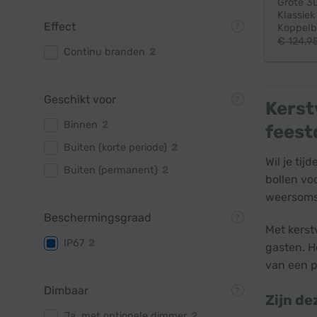
Grote 3D
Klassiek
Effect
Koppelba
€
124,9
Continu branden
2
Geschikt voor
Kerst
Binnen
2
feest
Buiten (korte periode)
2
Wil je ti
Buiten (permanent)
2
bollen vo
weersomst
Beschermingsgraad
Met kerstv
IP67
2
gasten. H
van een p
Dimbaar
Zijn de
Ja, met optionele dimmer
2