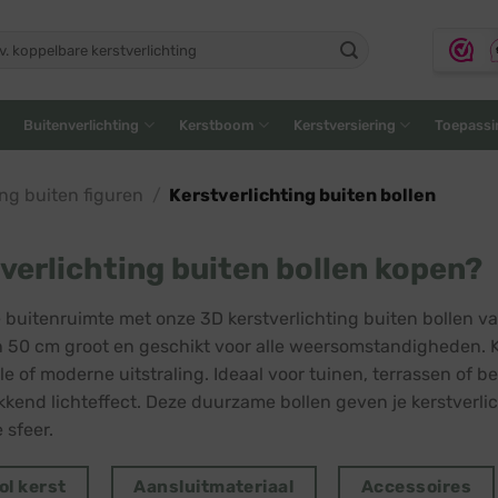
ken
:
Buitenverlichting
Kerstboom
Kerstversiering
Toepassi
ing buiten figuren
/
Kerstverlichting buiten bollen
verlichting buiten bollen kopen?
je buitenruimte met onze 3D kerstverlichting buiten bollen v
jn 50 cm groot en geschikt voor alle weersomstandigheden. Ki
ele of moderne uitstraling. Ideaal voor tuinen, terrassen of
kend lichteffect. Deze duurzame bollen geven je kerstverlic
e sfeer.
ol kerst
Aansluitmateriaal
Accessoires