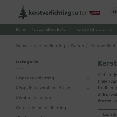
Skip
to
Zoe
naar
content
Home
Kerstverlichting buiten
Kerstverlichting binnen
Home
/
Kerstverlichting
/
Buiten
/
Kerstverlicht
Kerst
Categorie
Verlicht 
IJspegelverlichting
bollen zi
Koppelbare kerstverlichting
tradition
indrukwek
Kerstboom buiten
feestelijk
Guirlande met verlichting
Lichtb