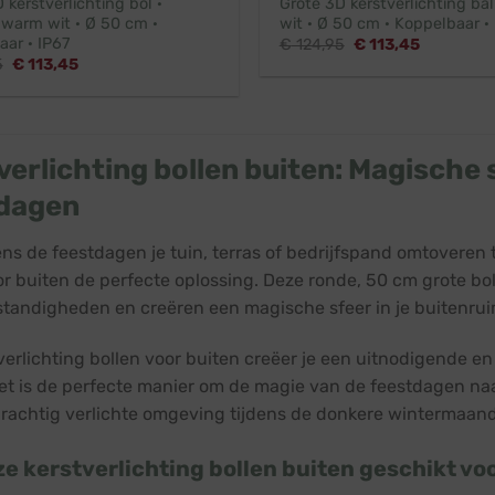
 kerstverlichting bol ·
Grote 3D kerstverlichting bal
 warm wit · Ø 50 cm ·
wit · Ø 50 cm · Koppelbaar ·
ar · IP67
Oorspronkelijke
Huidige
€
124,95
€
113,45
prijs
prijs
Oorspronkelijke
Huidige
5
€
113,45
was:
is:
prijs
prijs
€ 124,95.
€ 113,45.
was:
is:
€ 124,95.
€ 113,45.
verlichting bollen buiten: Magische 
dagen
jdens de feestdagen je tuin, terras of bedrijfspand omtoveren
or buiten de perfecte oplossing. Deze ronde, 50 cm grote bol
andigheden en creëren een magische sfeer in je buitenrui
erlichting bollen voor buiten creëer je een uitnodigende en g
et is de perfecte manier om de magie van de feestdagen naa
rachtig verlichte omgeving tijdens de donkere wintermaan
ze kerstverlichting bollen buiten geschikt 