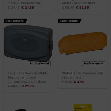
meter · Brennenstuhl
meter · Brennenstuhl
Oorspronkelijke
Huidige
Oorspronkelijke
Huidige
€
24,45
€
21,95
€
58,45
€
52,95
prijs
prijs
prijs
prijs
was:
is:
was:
is:
€ 24,45.
€ 21,95.
€ 58,45.
€ 52,95.
Stekkersafe
Stekkersafe
Professioneel
Professioneel
Kabeldoos Brennenstuhl ·
Stekkersafe Brennenstuhl
Bescherming voor
· Extra groot
stekkerdoos en stekkers
Oorspronkelijke
Huidige
€
5,45
€
4,95
prijs
prijs
Oorspronkelijke
Huidige
€
24,45
€
21,95
was:
is:
prijs
prijs
€ 5,45.
€ 4,95.
was:
is:
€ 24,45.
€ 21,95.