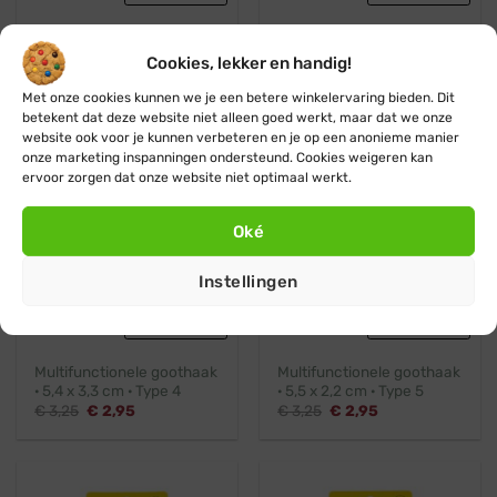
Goothaak · 3,5 x 2,5 cm ·
Goothaak · 5,1 x 2,7 cm ·
Type 2
Type 3
Cookies, lekker en handig!
Oorspronkelijke
Huidige
Oorspronkelijke
Huidige
€
3,25
€
2,95
€
3,25
€
2,95
prijs
prijs
prijs
prijs
Met onze cookies kunnen we je een betere winkelervaring bieden. Dit
was:
is:
was:
is:
betekent dat deze website niet alleen goed werkt, maar dat we onze
€ 3,25.
€ 2,95.
€ 3,25.
€ 2,95.
website ook voor je kunnen verbeteren en je op een anonieme manier
onze marketing inspanningen ondersteund. Cookies weigeren kan
ervoor zorgen dat onze website niet optimaal werkt.
Oké
Instellingen
Professioneel
Professioneel
Multifunctionele goothaak
Multifunctionele goothaak
· 5,4 x 3,3 cm · Type 4
· 5,5 x 2,2 cm · Type 5
Oorspronkelijke
Huidige
Oorspronkelijke
Huidige
€
3,25
€
2,95
€
3,25
€
2,95
prijs
prijs
prijs
prijs
was:
is:
was:
is:
€ 3,25.
€ 2,95.
€ 3,25.
€ 2,95.