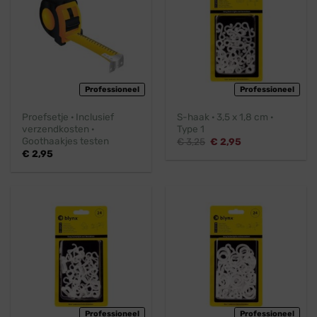
Professioneel
Professioneel
Proefsetje · Inclusief
S-haak · 3,5 x 1,8 cm ·
verzendkosten ·
Type 1
Goothaakjes testen
Oorspronkelijke
Huidige
€
3,25
€
2,95
prijs
prijs
€
2,95
was:
is:
€ 3,25.
€ 2,95.
Professioneel
Professioneel