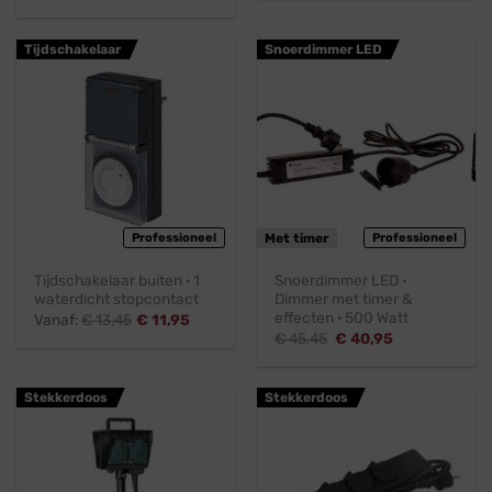
prijs
prijs
was:
is:
€ 17,45.
€ 15,45.
Tijdschakelaar
Snoerdimmer LED
Professioneel
Met timer
Professioneel
Tijdschakelaar buiten · 1
Snoerdimmer LED ·
waterdicht stopcontact
Dimmer met timer &
effecten · 500 Watt
Vanaf:
€
13,45
€
11,95
Oorspronkelijke
Huidige
€
45,45
€
40,95
prijs
prijs
was:
is:
€ 45,45.
€ 40,95.
Stekkerdoos
Stekkerdoos