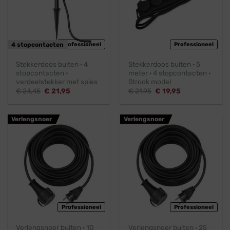
4 stopcontacten
Professioneel
Professioneel
Stekkerdoos buiten · 4
Stekkerdoos buiten · 5
stopcontacten ·
meter · 4 stopcontacten ·
verdeelstekker met spies
Strook model
Oorspronkelijke
Huidige
Oorspronkelijke
Huidige
€
24,45
€
21,95
€
21,95
€
19,95
prijs
prijs
prijs
prijs
was:
is:
was:
is:
€ 24,45.
€ 21,95.
€ 21,95.
€ 19,95.
Verlengsnoer
Verlengsnoer
Professioneel
Professioneel
Verlengsnoer buiten · 10
Verlengsnoer buiten · 25