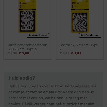
Professioneel
Professioneel
Multifunctionele goothaak
Goothaak · 7 x 1 cm · Type
· 6,8 x 3 cm · Type 6
7
Oorspronkelijke
Huidige
Oorspronkelijke
Huidige
€
3,25
€
2,95
€
3,25
€
2,95
prijs
prijs
prijs
prijs
was:
is:
was:
is:
€ 3,25.
€ 2,95.
€ 3,25.
€ 2,95.
Hulp nodig?
Heb je nog vragen over lichtbol kerst accessoires
of kom je er niet helemaal uit? Neem dan gerust
contact
met ons op, we helpen je graag met
advies. Of klik verder naar het overzicht met alle