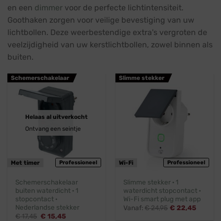
en een
dimmer
voor de perfecte lichtintensiteit.
Goothaken zorgen voor veilige bevestiging van uw
lichtbollen. Deze weerbestendige extra's vergroten de
veelzijdigheid van uw kerstlichtbollen, zowel binnen als
buiten.
Schemerschakelaar
Slimme stekker
Helaas al uitverkocht
Ontvang een seintje
Met timer
Professioneel
Wi-Fi
Professioneel
Schemerschakelaar
Slimme stekker · 1
buiten waterdicht · 1
waterdicht stopcontact ·
stopcontact ·
Wi-Fi smart plug met app
Nederlandse stekker
Vanaf:
€
24,95
€
22,45
Oorspronkelijke
Huidige
€
17,45
€
15,45