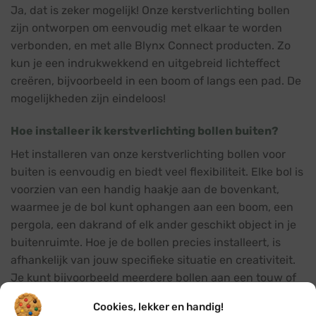
Ja, dat is zeker mogelijk! Onze kerstverlichting bollen
zijn ontworpen om eenvoudig met elkaar te worden
verbonden, en met alle Blynx Connect producten. Zo
kun je een indrukwekkend en uitgebreid lichteffect
creëren, bijvoorbeeld in een boom of langs een pad. De
mogelijkheden zijn eindeloos!
Hoe installeer ik kerstverlichting bollen buiten?
Het installeren van onze kerstverlichting bollen voor
buiten is eenvoudig en biedt veel flexibiliteit. Elke bol is
voorzien van een handig haakje aan de bovenkant,
waarmee je de bol kunt ophangen aan een boom, een
pergola, een dakrand of elk ander geschikt object in je
buitenruimte. Hoe je de bollen precies installeert, is
afhankelijk van jouw specifieke situatie en creativiteit.
Je kunt bijvoorbeeld meerdere bollen aan een touw of
kabel hangen, of je kunt de bollen strategisch plaatsen
Cookies, lekker en handig!
in je tuin. Wij moedigen onze klanten aan om creatief te