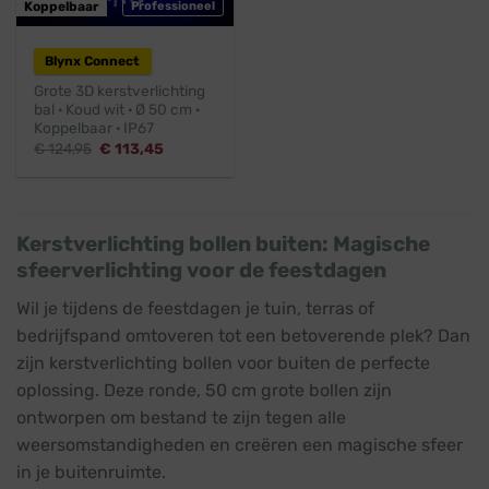
Koppelbaar
Professioneel
Blynx Connect
Grote 3D kerstverlichting
bal · Koud wit · Ø 50 cm ·
Koppelbaar · IP67
Oorspronkelijke
Huidige
€
124,95
€
113,45
prijs
prijs
was:
is:
€ 124,95.
€ 113,45.
Kerstverlichting bollen buiten: Magische
sfeerverlichting voor de feestdagen
Wil je tijdens de feestdagen je tuin, terras of
bedrijfspand omtoveren tot een betoverende plek? Dan
zijn kerstverlichting bollen voor buiten de perfecte
oplossing. Deze ronde, 50 cm grote bollen zijn
ontworpen om bestand te zijn tegen alle
weersomstandigheden en creëren een magische sfeer
in je buitenruimte.