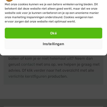
Met onze cookies kunnen we je een betere winkelervaring bieden. Dit
zijn en de installatie aan te passen aan hun eigen
betekent dat deze website niet alleen goed werkt, maar dat we onze
unieke buitenruimte. Mocht je nog vragen hebben over
website ook voor je kunnen verbeteren en je op een anonieme manier
het installeren van de kerstverlichting bollen, neem dan
onze marketing inspanningen ondersteund. Cookies weigeren kan
ervoor zorgen dat onze website niet optimaal werkt.
gerust contact met ons op voor persoonlijk advies.
Oké
Hulp nodig?
Instellingen
Heb je nog vragen over kerstverlichting buiten
bollen of kom je er niet helemaal uit? Neem dan
gerust
contact
met ons op, we helpen je graag met
advies. Of klik verder naar het overzicht met alle
verlichte kerstfiguren
producten.