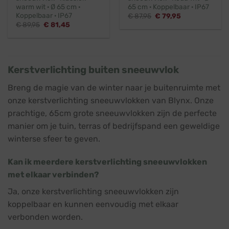
warm wit · Ø 65 cm ·
65 cm · Koppelbaar · IP67
Koppelbaar · IP67
Oorspronkelijke
Huidige
€
87,95
€
79,95
prijs
prijs
Oorspronkelijke
Huidige
€
89,95
€
81,45
was:
is:
prijs
prijs
€ 87,95.
€ 79,95.
was:
is:
€ 89,95.
€ 81,45.
Kerstverlichting buiten sneeuwvlok
Breng de magie van de winter naar je buitenruimte met
onze kerstverlichting sneeuwvlokken van Blynx. Onze
prachtige, 65cm grote sneeuwvlokken zijn de perfecte
manier om je tuin, terras of bedrijfspand een geweldige
winterse sfeer te geven.
Kan ik meerdere kerstverlichting sneeuwvlokken
met elkaar verbinden?
Ja, onze kerstverlichting sneeuwvlokken zijn
koppelbaar en kunnen eenvoudig met elkaar
verbonden worden.