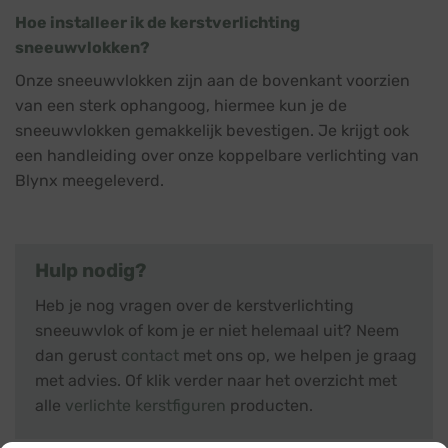
Hoe installeer ik de kerstverlichting
sneeuwvlokken?
Onze sneeuwvlokken zijn aan de bovenkant voorzien
van een sterk ophangoog, hiermee kun je de
sneeuwvlokken gemakkelijk bevestigen. Je krijgt ook
een handleiding over onze koppelbare verlichting van
Blynx meegeleverd.
Hulp nodig?
Heb je nog vragen over de kerstverlichting
sneeuwvlok of kom je er niet helemaal uit? Neem
dan gerust
contact
met ons op, we helpen je graag
met advies. Of klik verder naar het overzicht met
alle
verlichte kerstfiguren
producten.