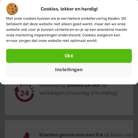
Cookies, lekker en handig!
Met onze cookies kunnen we je een betere winkelervaring bieden. Dit
betekent dat deze website niet alleen goed werkt, maar dat we onze
website ook voor je kunnen verbeteren en je op een anonieme manier
onze marketing inspanningen ondersteund. Cookies weigeren kan
Gratis
of lage (€ 3,95) verzendkosten
ervoor zorgen dat onze website niet optimaal werkt.
voor heel Nederland & België
Oké
Instellingen
Verzending
binnen 24 uur
op
werkdagen (maandag t/m vrijdag)
Klanten geven ons een 9,4
op basis van