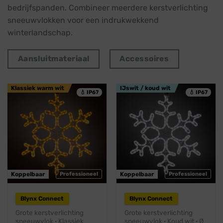
bedrijfspanden. Combineer meerdere kerstverlichting
sneeuwvlokken voor een indrukwekkend
winterlandschap.
Aansluitmateriaal
Accessoires
Klassiek warm wit
IJswit / koud wit
💧 IP67
💧 IP67
Koppelbaar
Professioneel
Koppelbaar
Professioneel
Blynx Connect
Blynx Connect
Grote kerstverlichting
Grote kerstverlichting
sneeuwvlok · Klassiek
sneeuwvlok · Koud wit · Ø