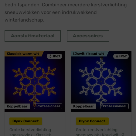
bedrijfspanden. Combineer meerdere kerstverlichting
sneeuwvlokken voor een indrukwekkend
winterlandschap.
Aansluitmateriaal
Accessoires
Klassiek warm wit
IJswit / koud wit
💧 IP67
💧 IP67
Koppelbaar
Professioneel
Koppelbaar
Professioneel
Blynx Connect
Blynx Connect
Grote kerstverlichting
Grote kerstverlichting
sneeuwvlok · Klassiek
sneeuwvlok · Koud wit · Ø