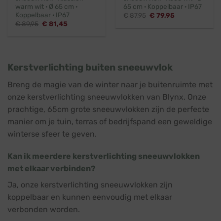
warm wit · Ø 65 cm ·
65 cm · Koppelbaar · IP67
Koppelbaar · IP67
Oorspronkelijke
Huidige
€
87,95
€
79,95
prijs
prijs
Oorspronkelijke
Huidige
€
89,95
€
81,45
was:
is:
prijs
prijs
€ 87,95.
€ 79,95.
was:
is:
€ 89,95.
€ 81,45.
Kerstverlichting buiten sneeuwvlok
Breng de magie van de winter naar je buitenruimte met
onze kerstverlichting sneeuwvlokken van Blynx. Onze
prachtige, 65cm grote sneeuwvlokken zijn de perfecte
manier om je tuin, terras of bedrijfspand een geweldige
winterse sfeer te geven.
Kan ik meerdere kerstverlichting sneeuwvlokken
met elkaar verbinden?
Ja, onze kerstverlichting sneeuwvlokken zijn
koppelbaar en kunnen eenvoudig met elkaar
verbonden worden.