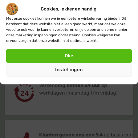
Cookies, lekker en handig!
Met onze cookies kunnen we je een betere winkelervaring bieden. Dit
betekent dat deze website niet alleen goed werkt, maar dat we onze
website ook voor je kunnen verbeteren en je op een anonieme manier
onze marketing inspanningen ondersteund. Cookies weigeren kan
Gratis
of lage (€ 3,95) verzendkosten
ervoor zorgen dat onze website niet optimaal werkt.
voor heel Nederland & België
Oké
Instellingen
Verzending
binnen 24 uur
op
werkdagen (maandag t/m vrijdag)
Klanten geven ons een 9,4
op basis van