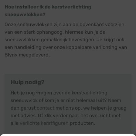
Hoe installeer ik de kerstverlichting
sneeuwvlokken?
Onze sneeuwvlokken zijn aan de bovenkant voorzien
van een sterk ophangoog, hiermee kun je de
sneeuwvlokken gemakkelijk bevestigen. Je krijgt ook
een handleiding over onze koppelbare verlichting van
Blynx meegeleverd.
Hulp nodig?
Heb je nog vragen over de kerstverlichting
sneeuwvlok of kom je er niet helemaal uit? Neem
dan gerust
contact
met ons op, we helpen je graag
met advies. Of klik verder naar het overzicht met
alle
verlichte kerstfiguren
producten.