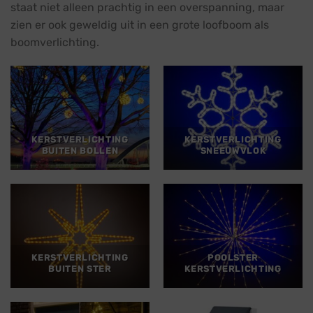
staat niet alleen prachtig in een overspanning, maar
zien er ook geweldig uit in een grote loofboom als
boomverlichting.
KERSTVERLICHTING
KERSTVERLICHTING
BUITEN BOLLEN
SNEEUWVLOK
KERSTVERLICHTING
POOLSTER
BUITEN STER
KERSTVERLICHTING