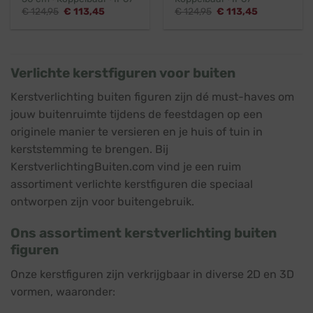
Oorspronkelijke
Huidige
Oorspronkelijke
Huidige
€
124,95
€
113,45
€
124,95
€
113,45
prijs
prijs
prijs
prijs
was:
is:
was:
is:
€ 124,95.
€ 113,45.
€ 124,95.
€ 113,45.
Verlichte kerstfiguren voor buiten
Kerstverlichting buiten figuren zijn dé must-haves om
jouw buitenruimte tijdens de feestdagen op een
originele manier te versieren en je huis of tuin in
kerststemming te brengen. Bij
KerstverlichtingBuiten.com vind je een ruim
assortiment verlichte kerstfiguren die speciaal
ontworpen zijn voor buitengebruik.
Ons assortiment kerstverlichting buiten
figuren
Onze kerstfiguren zijn verkrijgbaar in diverse 2D en 3D
vormen, waaronder: