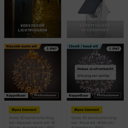
KERSTBOOM
KERSTFIGUREN
LICHTFIGUREN
ACCESSOIRES
Klassiek warm wit
IJswit / koud wit
💧 IP67
💧 IP67
Helaas al uitverkocht
Ontvang een seintje
Koppelbaar
Professioneel
Koppelbaar
Professioneel
Blynx Connect
Blynx Connect
Grote 3D kerstverlichting
Grote 3D kerstverlichting
bol · Klassiek warm wit · Ø
bal · Koud wit · Ø 50 cm ·
50 cm · Koppelbaar · IP67
Koppelbaar · IP67