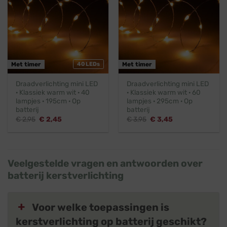
Met timer
40 LEDs
Met timer
Draadverlichting mini LED
Draadverlichting mini LED
· Klassiek warm wit · 40
· Klassiek warm wit · 60
lampjes · 195cm · Op
lampjes · 295cm · Op
batterij
batterij
Oorspronkelijke
Huidige
Oorspronkelijke
Huidige
€
2,95
€
2,45
€
3,95
€
3,45
prijs
prijs
prijs
prijs
was:
is:
was:
is:
€ 2,95.
€ 2,45.
€ 3,95.
€ 3,45.
Veelgestelde vragen en antwoorden over
batterij kerstverlichting
Voor welke toepassingen is
kerstverlichting op batterij geschikt?