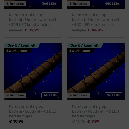
8 functies
368 LEDs
8 functies
480 LEDs
Kerstverlichting op
Kerstverlichting op
batterij · Modern warm wit
batterij · Modern warm wit
· 368 LED kerstlampjes
· 480 LED kerstlampjes
Oorspronkelijke
Huidige
Oorspronkelijke
Huidige
€
43,95
€
39,95
€
49,45
€
44,95
prijs
prijs
prijs
prijs
was:
is:
was:
is:
€ 43,95.
€ 39,95.
€ 49,45.
€ 44,95.
IJswit / koud wit
IJswit / koud wit
Zwart snoer
Zwart snoer
8 functies
48 LEDs
8 functies
96 LEDs
Kerstverlichting op
Kerstverlichting op
batterij · Koud wit · 48 LED
batterij · Koud wit · 96 LED
kerstlampjes
kerstlampjes
Oorspronkelijke
Huidige
€
10,95
€
16,45
€
9,99
prijs
prijs
was:
is: