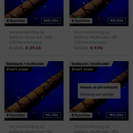
8 functies
368 LEDs
8 functies
48 LEDs
Kerstverlichting op
Kerstverlichting op
batterij · Koud wit · 368
batterij · Multicolor · 48
LED kerstlampjes
LED kerstlampjes
Oorspronkelijke
Huidige
Oorspronkelijke
Huidige
€
43,95
€
29,65
€
10,95
€
9,95
prijs
prijs
prijs
prijs
was:
is:
was:
is:
€ 43,95.
€ 29,65.
€ 10,95.
€ 9,95.
Gekleurd / multicolor
Gekleurd / multicolor
Zwart snoer
Zwart snoer
Helaas al uitverkocht
Ontvang een seintje
8 functies
96 LEDs
8 functies
192 LEDs
Kerstverlichting op
Kerstverlichting op
batterij · Multicolor · 96
batterij · Multicolor · 192