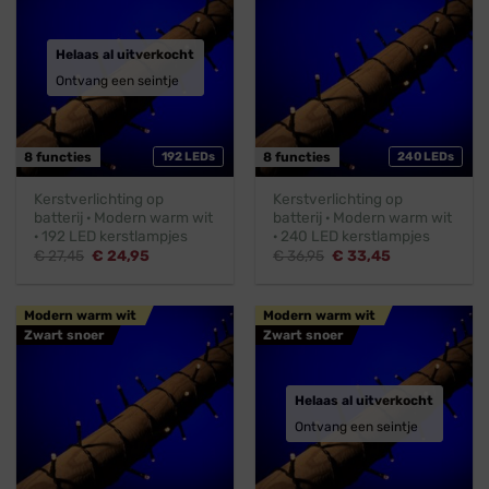
Helaas al uitverkocht
Ontvang een seintje
8 functies
192 LEDs
8 functies
240 LEDs
Kerstverlichting op
Kerstverlichting op
batterij · Modern warm wit
batterij · Modern warm wit
· 192 LED kerstlampjes
· 240 LED kerstlampjes
Oorspronkelijke
Huidige
Oorspronkelijke
Huidige
€
27,45
€
24,95
€
36,95
€
33,45
prijs
prijs
prijs
prijs
was:
is:
was:
is:
€ 27,45.
€ 24,95.
€ 36,95.
€ 33,45.
Modern warm wit
Modern warm wit
Zwart snoer
Zwart snoer
Helaas al uitverkocht
Ontvang een seintje