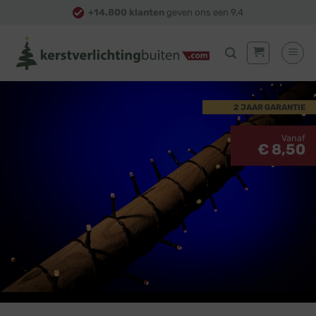
Skip
+14.800 klanten
geven ons een 9,4
to
content
2 JAAR GARANTIE
Vanaf
€ 8,50