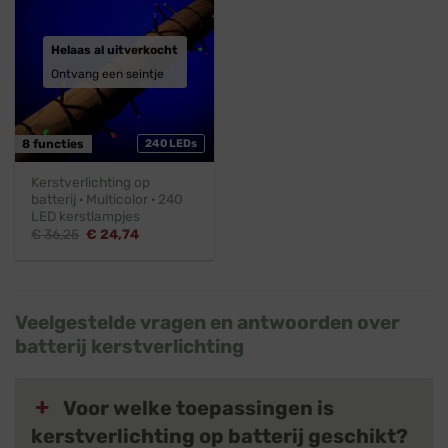
Helaas al uitverkocht
Ontvang een seintje
8 functies
240 LEDs
Kerstverlichting op
batterij · Multicolor · 240
LED kerstlampjes
Oorspronkelijke
Huidige
€
36,25
€
24,74
prijs
prijs
was:
is:
€ 36,25.
€ 24,74.
Veelgestelde vragen en antwoorden over
batterij kerstverlichting
Voor welke toepassingen is
kerstverlichting op batterij geschikt?