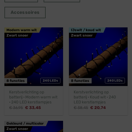
Accessoires
Modern warm wit
IJswit / koud wit
Zwart snoer
Zwart snoer
8 functies
240 LEDs
8 functies
240 LEDs
Kerstverlichting op
Kerstverlichting op
batterij · Modern warm wit
batterij · Koud wit · 240
· 240 LED kerstlampjes
LED kerstlampjes
Oorspronkelijke
Huidige
Oorspronkelijke
Huidige
€
36,95
€
33,45
€
38,45
€
20,74
prijs
prijs
prijs
prijs
was:
is:
was:
is:
€ 36,95.
€ 33,45.
€ 38,45.
€ 20,74.
Gekleurd / multicolor
Zwart snoer