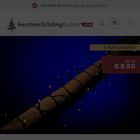
Skip
+14.800 klanten
geven ons een 9,4
to
content
2 JAAR GARANTIE
Vanaf
€ 8,50