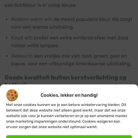
van lichtkleur is er volop keuze:
Modern warm wit
: de meest populaire kleur die zorgt
voor een warme uitstraling.
Koud wit
: creëer een extra winterse sfeer met deze
helder witte lampjes.
Gekleurd
: een vrolijke mix van rood, groen, geel en
blauw, voor een uitbundige Amerikaanse uitstraling.
Goede kwaliteit buiten kerstverlichting op
batterij
Cookies, lekker en handig!
Al onze kerstverlichting op batterij is vervaardigd van
duurzame materialen. De energiezuinige LED lampjes
Met onze cookies kunnen we je een betere winkelervaring bieden. Dit
zijn veilig omhuld met plastic en het snoer is gemaakt
betekent dat deze website niet alleen goed werkt, maar dat we onze
website ook voor je kunnen verbeteren en je op een anonieme manier
van flexibel PVC met een koperen kern. Dankzij de IP44
onze marketing inspanningen ondersteund. Cookies weigeren kan
beschermingsgraad is deze verlichting bestand tegen
ervoor zorgen dat onze website niet optimaal werkt.
spatwater en stof, waardoor je er zowel binnen als