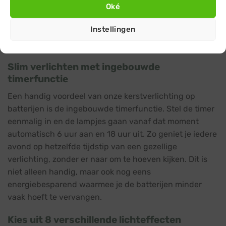
buiten probleemloos gebruik van kunt maken.
Oké
Bovendien gaan de LED lichtjes maar liefst 20.000
Instellingen
branduren mee, wat gelijkstaat aan vele jaren
verlichting tijdens de feestdagen en Kerst.
Slim verlichten met ingebouwde
timerfunctie
Een handig voordeel van onze kerstverlichting op
batterijen is de ingebouwde timerfunctie. Stel de timer
eenmalig in en de lampjes gaan vanaf dat moment
automatisch 6 uur aan en 18 uur uit. Zo geniet je iedere
avond op hetzelfde tijdstip van een gezellige
verlichting, zonder er naar om te hoeven kijken. Dit is
niet alleen handig, maar ook nog eens
energiebesparend waarmee je de batterijen minder
vaak hoeft te vervangen.
Kies uit 8 verschillende lichteffecten