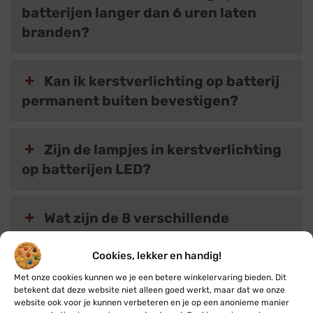
batterijen langer dan 6 uren laten
branden?
Kan ik kerstverlichting op batterij
permanent buiten bevestigen?
Zijn de lampjes in kerstverlichting
op batterijen LED?
Wat zijn de 8 verschillende
functies / effecten?
Cookies, lekker en handig!
Met onze cookies kunnen we je een betere winkelervaring bieden. Dit
betekent dat deze website niet alleen goed werkt, maar dat we onze
Terug naar producten
website ook voor je kunnen verbeteren en je op een anonieme manier