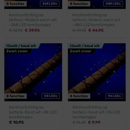
8 functies
368 LEDs
8 functies
480 LEDs
Kerstverlichting op
Kerstverlichting op
batterij · Modern warm wit
batterij · Modern warm wit
· 368 LED kerstlampjes
· 480 LED kerstlampjes
Oorspronkelijke
Huidige
Oorspronkelijke
Huidige
€
43,95
€
39,95
€
49,45
€
44,95
prijs
prijs
prijs
prijs
was:
is:
was:
is:
€ 43,95.
€ 39,95.
€ 49,45.
€ 44,95.
IJswit / koud wit
IJswit / koud wit
Zwart snoer
Zwart snoer
8 functies
48 LEDs
8 functies
96 LEDs
Kerstverlichting op
Kerstverlichting op
batterij · Koud wit · 48 LED
batterij · Koud wit · 96 LED
kerstlampjes
kerstlampjes
Oorspronkelijke
Huidige
€
10,95
€
16,45
€
9,99
prijs
prijs
was:
is: