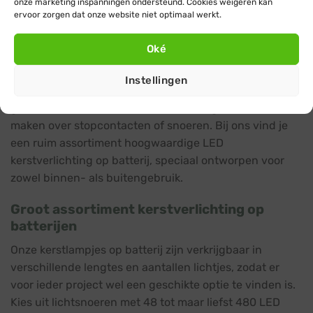
onze marketing inspanningen ondersteund. Cookies weigeren kan
ervoor zorgen dat onze website niet optimaal werkt.
Kerstverlichting op batterij: versier elke
Oké
plek zonder stopcontact
Instellingen
Met kerstverlichting op batterijen kun je eenvoudig elke
gewenste plek versieren, zonder je zorgen te hoeven
maken over stopcontacten of snoeren. Bij ons vind je
een ruim assortiment hoogwaardige LED
kerstverlichting op batterij, speciaal ontworpen voor
zowel binnen- als buitengebruik.
Groot assortiment kerstverlichting op
batterijen
Onze kerstlampjes op batterij zijn verkrijgbaar in
verschillende lengtes en aantallen lichtjes, zodat er
voor ieder project wel een geschikte optie te vinden is.
Kies uit lichtsnoeren met 48 tot maar liefst 480 LED