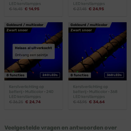
LED kerstlampjes
LED kerstlampjes
Oorspronkelijke
Huidige
Oorspronkelijke
Huidige
€
16,45
€
14,95
€
27,45
€
24,95
prijs
prijs
prijs
prijs
was:
is:
was:
is:
€ 16,45.
€ 14,95.
€ 27,45.
€ 24,95.
Gekleurd / multicolor
Gekleurd / multicolor
Zwart snoer
Zwart snoer
Helaas al uitverkocht
Ontvang een seintje
8 functies
240 LEDs
8 functies
368 LEDs
Kerstverlichting op
Kerstverlichting op
batterij · Multicolor · 240
batterij · Multicolor · 368
LED kerstlampjes
LED kerstlampjes
Oorspronkelijke
Huidige
Oorspronkelijke
Huidige
€
36,25
€
24,74
€
43,95
€
34,64
prijs
prijs
prijs
prijs
was:
is:
was:
is:
€ 36,25.
€ 24,74.
€ 43,95.
€ 34,64.
Veelgestelde vragen en antwoorden over