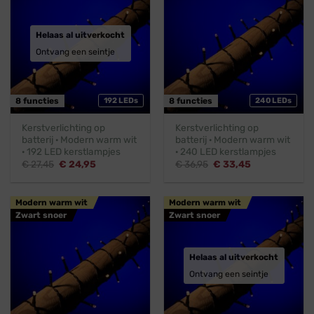
Helaas al uitverkocht
Ontvang een seintje
8 functies
192 LEDs
8 functies
240 LEDs
Kerstverlichting op
Kerstverlichting op
batterij · Modern warm wit
batterij · Modern warm wit
· 192 LED kerstlampjes
· 240 LED kerstlampjes
Oorspronkelijke
Huidige
Oorspronkelijke
Huidige
€
27,45
€
24,95
€
36,95
€
33,45
prijs
prijs
prijs
prijs
was:
is:
was:
is:
€ 27,45.
€ 24,95.
€ 36,95.
€ 33,45.
Modern warm wit
Modern warm wit
Zwart snoer
Zwart snoer
Helaas al uitverkocht
Ontvang een seintje