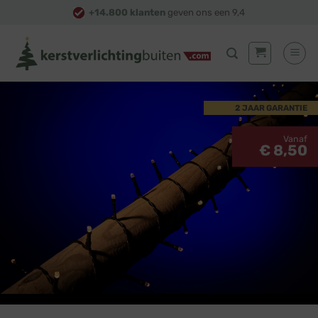
Skip
+14.800 klanten
geven ons een 9,4
to
content
2 JAAR GARANTIE
Vanaf
€ 8,50