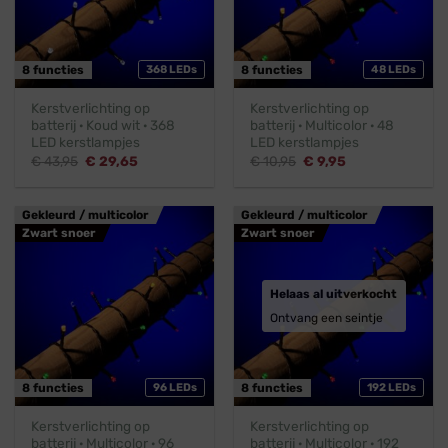
8 functies
368 LEDs
8 functies
48 LEDs
Kerstverlichting op
Kerstverlichting op
batterij · Koud wit · 368
batterij · Multicolor · 48
LED kerstlampjes
LED kerstlampjes
Oorspronkelijke
Huidige
Oorspronkelijke
Huidige
€
43,95
€
29,65
€
10,95
€
9,95
prijs
prijs
prijs
prijs
was:
is:
was:
is:
€ 43,95.
€ 29,65.
€ 10,95.
€ 9,95.
Gekleurd / multicolor
Gekleurd / multicolor
Zwart snoer
Zwart snoer
Helaas al uitverkocht
Ontvang een seintje
8 functies
96 LEDs
8 functies
192 LEDs
Kerstverlichting op
Kerstverlichting op
batterij · Multicolor · 96
batterij · Multicolor · 192