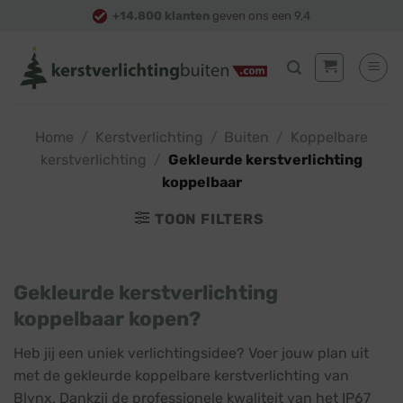
Skip
+14.800 klanten
geven ons een 9,4
to
content
Home
/
Kerstverlichting
/
Buiten
/
Koppelbare
kerstverlichting
/
Gekleurde kerstverlichting
koppelbaar
TOON FILTERS
Gekleurde kerstverlichting
koppelbaar kopen?
Heb jij een uniek verlichtingsidee? Voer jouw plan uit
met de gekleurde koppelbare kerstverlichting van
Blynx. Dankzij de professionele kwaliteit van het IP67