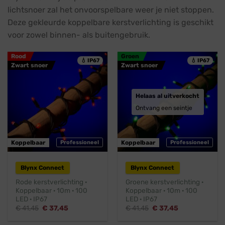
lichtsnoer zal het onvoorspelbare weer je niet stoppen.
Deze gekleurde koppelbare kerstverlichting is geschikt
voor zowel binnen- als buitengebruik.
Rood
Groen
💧 IP67
💧 IP67
Zwart snoer
Zwart snoer
Helaas al uitverkocht
Ontvang een seintje
Koppelbaar
Professioneel
Koppelbaar
Professioneel
Blynx Connect
Blynx Connect
Rode kerstverlichting ·
Groene kerstverlichting ·
Koppelbaar · 10m · 100
Koppelbaar · 10m · 100
LED · IP67
LED · IP67
Oorspronkelijke
Huidige
Oorspronkelijke
Huidige
€
41,45
€
37,45
€
41,45
€
37,45
prijs
prijs
prijs
prijs
was:
is:
was:
is: