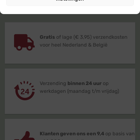
Gratis
of lage (€ 3,95) verzendkosten
voor heel Nederland & België
Verzending
binnen 24 uur
op
werkdagen (maandag t/m vrijdag)
Klanten geven ons een 9,4
op basis van