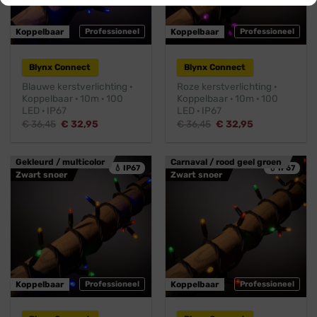
Koppelbaar
Professioneel
Koppelbaar
Professioneel
Blynx Connect
Blynx Connect
Blauwe kerstverlichting ·
Roze kerstverlichting ·
Koppelbaar · 10m · 100
Koppelbaar · 10m · 100
LED · IP67
LED · IP67
Oorspronkelijke
Huidige
Oorspronkelijke
Huidige
€
36,45
€
32,95
€
36,45
€
32,95
prijs
prijs
prijs
prijs
was:
is:
was:
is:
€ 36,45.
€ 32,95.
€ 36,45.
€ 32,95.
Gekleurd / multicolor
Carnaval / rood geel groen
💧 IP67
💧 IP67
Zwart snoer
Zwart snoer
Koppelbaar
Professioneel
Koppelbaar
Professioneel