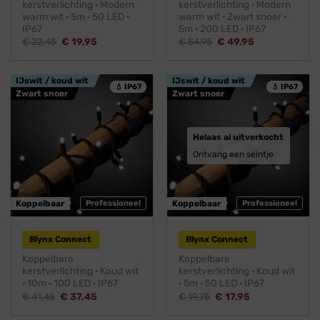
kerstverlichting · Modern
kerstverlichting · Modern
warm wit · 5m · 50 LED ·
warm wit · Zwart snoer ·
IP67
5m · 200 LED · IP67
Oorspronkelijke
Huidige
Oorspronkelijke
Huidige
€
22,45
€
19,95
€
54,95
€
49,95
prijs
prijs
prijs
prijs
was:
is:
was:
is:
€ 22,45.
€ 19,95.
€ 54,95.
€ 49,95.
IJswit / koud wit
IJswit / koud wit
💧 IP67
💧 IP67
Zwart snoer
Zwart snoer
Helaas al uitverkocht
Ontvang een seintje
Koppelbaar
Professioneel
Koppelbaar
Professioneel
Blynx Connect
Blynx Connect
Koppelbare
Koppelbare
kerstverlichting · Koud wit
kerstverlichting · Koud wit
· 10m · 100 LED · IP67
· 5m · 50 LED · IP67
Oorspronkelijke
Huidige
Oorspronkelijke
Huidige
€
41,45
€
37,45
€
19,75
€
17,95
prijs
prijs
prijs
prijs
was:
is:
was:
is: