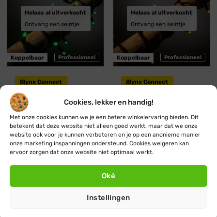
Helaas al uitverkocht
Helaas al uitverkocht
Ontvang een seintje
Ontvang een seintje
Koppelbaar
Professioneel
Koppelbaar
Professioneel
Blynx Connect
Blynx Connect
Groene kerstverlichting ·
Amber (geel / oranje)
Cookies, lekker en handig!
Koppelbaar · 10m · 100
kerstverlichting ·
LED · IP67
Koppelbaar · 10m · 100
Met onze cookies kunnen we je een betere winkelervaring bieden. Dit
LED · IP67
Oorspronkelijke
Huidige
€
41,45
€
37,45
betekent dat deze website niet alleen goed werkt, maar dat we onze
prijs
prijs
Oorspronkelijke
Huidige
€
36,45
€
32,95
was:
is:
prijs
prijs
website ook voor je kunnen verbeteren en je op een anonieme manier
€ 41,45.
€ 37,45.
was:
is:
onze marketing inspanningen ondersteund. Cookies weigeren kan
€ 36,45.
€ 32,95.
ervoor zorgen dat onze website niet optimaal werkt.
Blauw
Roze / paars
💧 IP67
💧 IP67
Zwart snoer
Zwart snoer
Oké
Helaas al uitverkocht
Instellingen
Ontvang een seintje