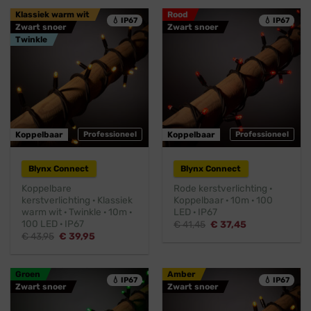
€ 41,45.
€ 37,45.
€ 19,75.
€ 17,95.
Klassiek warm wit
Rood
💧 IP67
💧 IP67
Zwart snoer
Zwart snoer
Twinkle
Koppelbaar
Professioneel
Koppelbaar
Professioneel
Blynx Connect
Blynx Connect
Koppelbare
Rode kerstverlichting ·
kerstverlichting · Klassiek
Koppelbaar · 10m · 100
warm wit · Twinkle · 10m ·
LED · IP67
100 LED · IP67
Oorspronkelijke
Huidige
€
41,45
€
37,45
prijs
prijs
Oorspronkelijke
Huidige
€
43,95
€
39,95
was:
is:
prijs
prijs
€ 41,45.
€ 37,45.
was:
is:
€ 43,95.
€ 39,95.
Groen
Amber
💧 IP67
💧 IP67
Zwart snoer
Zwart snoer