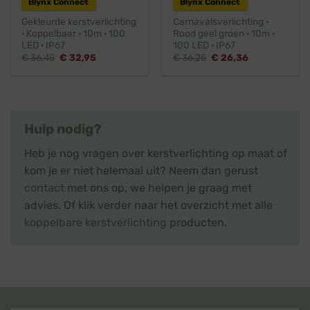
Blynx Connect
Blynx Connect
Gekleurde kerstverlichting
Carnavalsverlichting ·
· Koppelbaar · 10m · 100
Rood geel groen · 10m ·
LED · IP67
100 LED · IP67
Oorspronkelijke
Huidige
Oorspronkelijke
Huidige
€
36,45
€
32,95
€
36,25
€
26,36
prijs
prijs
prijs
prijs
was:
is:
was:
is:
€ 36,45.
€ 32,95.
€ 36,25.
€ 26,36.
Hulp nodig?
Heb je nog vragen over kerstverlichting op maat of
kom je er niet helemaal uit? Neem dan gerust
contact
met ons op, we helpen je graag met
advies. Of klik verder naar het overzicht met alle
koppelbare kerstverlichting
producten.