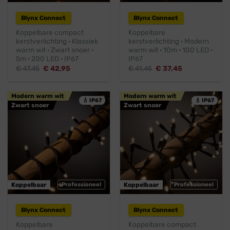
Blynx Connect
Blynx Connect
Koppelbare compact
Koppelbare
kerstverlichting · Klassiek
kerstverlichting · Modern
warm wit · Zwart snoer ·
warm wit · 10m · 100 LED ·
5m · 200 LED · IP67
IP67
Oorspronkelijke
Huidige
Oorspronkelijke
Huidige
€
47,45
€
42,95
€
41,45
€
37,45
prijs
prijs
prijs
prijs
was:
is:
was:
is:
€ 47,45.
€ 42,95.
€ 41,45.
€ 37,45.
Modern warm wit
Modern warm wit
💧 IP67
💧 IP67
Zwart snoer
Zwart snoer
Koppelbaar
Professioneel
Koppelbaar
Professioneel
Blynx Connect
Blynx Connect
Koppelbare
Koppelbare compact