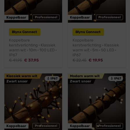
Koppelbaar
Professioneel
Koppelbaar
Professioneel
Blynx Connect
Blynx Connect
Koppelbare
Koppelbare
kerstverlichting · Klassiek
kerstverlichting · Klassiek
warm wit · 10m · 100 LED ·
warm wit · 5m · 50 LED ·
IP67
IP67
Oorspronkelijke
Huidige
Oorspronkelijke
Huidige
€
41,95
€
37,95
€
22,45
€
19,95
prijs
prijs
prijs
prijs
was:
is:
was:
is:
€ 41,95.
€ 37,95.
€ 22,45.
€ 19,95.
Klassiek warm wit
Modern warm wit
💧 IP67
💧 IP67
Zwart snoer
Zwart snoer
Koppelbaar
Professioneel
Koppelbaar
Professioneel