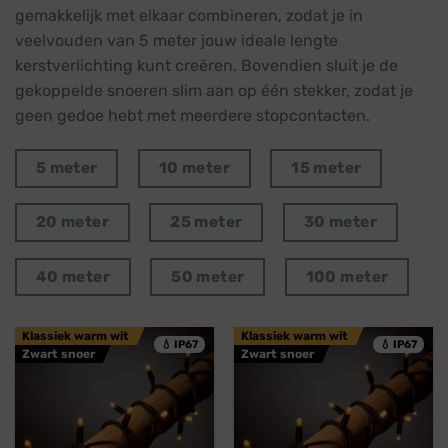
gemakkelijk met elkaar combineren, zodat je in
veelvouden van 5 meter jouw ideale lengte
kerstverlichting kunt creëren. Bovendien sluit je de
gekoppelde snoeren slim aan op één stekker, zodat je
geen gedoe hebt met meerdere stopcontacten.
5 meter
10 meter
15 meter
20 meter
25 meter
30 meter
40 meter
50 meter
100 meter
Klassiek warm wit
Klassiek warm wit
💧 IP67
💧 IP67
Zwart snoer
Zwart snoer