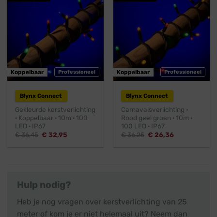
Koppelbaar
Professioneel
Koppelbaar
Professioneel
Blynx Connect
Blynx Connect
Gekleurde kerstverlichting
Carnavalsverlichting ·
· Koppelbaar · 10m · 100
Rood geel groen · 10m ·
LED · IP67
100 LED · IP67
Oorspronkelijke
Huidige
Oorspronkelijke
Huidige
€
36,45
€
32,95
€
36,25
€
26,36
prijs
prijs
prijs
prijs
was:
is:
was:
is:
€ 36,45.
€ 32,95.
€ 36,25.
€ 26,36.
Hulp nodig?
Heb je nog vragen over kerstverlichting van 25
meter of kom je er niet helemaal uit? Neem dan