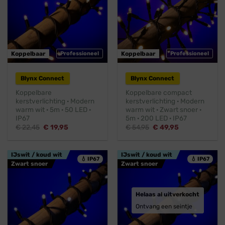
Koppelbaar
Professioneel
Koppelbaar
Professioneel
Blynx Connect
Blynx Connect
Koppelbare
Koppelbare compact
kerstverlichting · Modern
kerstverlichting · Modern
warm wit · 5m · 50 LED ·
warm wit · Zwart snoer ·
IP67
5m · 200 LED · IP67
Oorspronkelijke
Huidige
Oorspronkelijke
Huidige
€
22,45
€
19,95
€
54,95
€
49,95
prijs
prijs
prijs
prijs
was:
is:
was:
is:
€ 22,45.
€ 19,95.
€ 54,95.
€ 49,95.
IJswit / koud wit
IJswit / koud wit
💧 IP67
💧 IP67
Zwart snoer
Zwart snoer
Helaas al uitverkocht
Ontvang een seintje