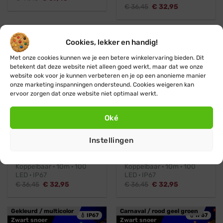
prijs
prijs
Oorspronkelijke
Huidige
€
36,45
€
32,95
was:
is:
prijs
prijs
€ 41,45.
€ 37,45.
was:
is:
€ 36,45.
€ 32,95.
Blauw
Roze / paars
💧 IP67
💧 IP67
Cookies, lekker en handig!
Zwart snoer
Zwart snoer
Met onze cookies kunnen we je een betere winkelervaring bieden. Dit
betekent dat deze website niet alleen goed werkt, maar dat we onze
Helaas al uitverkocht
website ook voor je kunnen verbeteren en je op een anonieme manier
onze marketing inspanningen ondersteund. Cookies weigeren kan
Ontvang een seintje
ervoor zorgen dat onze website niet optimaal werkt.
Oké
Koppelbaar
Professioneel
Koppelbaar
Professioneel
Instellingen
Blynx Connect
Blynx Connect
Blauwe kerstverlichting ·
Roze kerstverlichting ·
Koppelbaar · 10m · 100
Koppelbaar · 10m · 100
LED · IP67
LED · IP67
Oorspronkelijke
Huidige
Oorspronkelijke
Huidige
€
36,45
€
32,95
€
36,45
€
32,95
prijs
prijs
prijs
prijs
was:
is:
was:
is:
€ 36,45.
€ 32,95.
€ 36,45.
€ 32,95.
Gekleurd / multicolor
Carnaval / rood geel groen
💧 IP67
💧 IP67
Zwart snoer
Zwart snoer