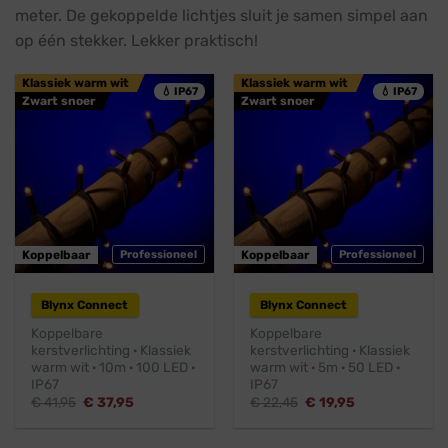
meter. De gekoppelde lichtjes sluit je samen simpel aan
op één stekker. Lekker praktisch!
Klassiek warm wit
Klassiek warm wit
💧 IP67
💧 IP67
Zwart snoer
Zwart snoer
Koppelbaar
Professioneel
Koppelbaar
Professioneel
Blynx Connect
Blynx Connect
Koppelbare
Koppelbare
kerstverlichting · Klassiek
kerstverlichting · Klassiek
warm wit · 10m · 100 LED ·
warm wit · 5m · 50 LED ·
IP67
IP67
Oorspronkelijke
Huidige
Oorspronkelijke
Huidige
€
41,95
€
37,95
€
22,45
€
19,95
prijs
prijs
prijs
prijs
was:
is:
was:
is:
€ 41,95.
€ 37,95.
€ 22,45.
€ 19,95.