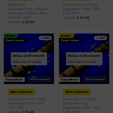
Koppelbare
Rode kerstverlichting ·
kerstverlichting · Klassiek
Koppelbaar · 10m · 100
warm wit · Twinkle · 10m ·
LED · IP67
100 LED · IP67
Oorspronkelijke
Huidige
€
41,45
€
37,45
prijs
prijs
Oorspronkelijke
Huidige
€
43,95
€
39,95
was:
is:
prijs
prijs
€ 41,45.
€ 37,45.
was:
is:
€ 43,95.
€ 39,95.
Groen
Amber
💧 IP67
💧 IP67
Zwart snoer
Zwart snoer
Helaas al uitverkocht
Helaas al uitverkocht
Ontvang een seintje
Ontvang een seintje
Koppelbaar
Professioneel
Koppelbaar
Professioneel
Blynx Connect
Blynx Connect
Groene kerstverlichting ·
Amber (geel / oranje)
Koppelbaar · 10m · 100
kerstverlichting ·
LED · IP67
Koppelbaar · 10m · 100
LED · IP67
Oorspronkelijke
Huidige
€
41,45
€
37,45