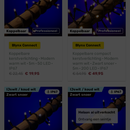
Koppelbaar
Professioneel
Koppelbaar
Professioneel
Blynx Connect
Blynx Connect
Koppelbare
Koppelbare compact
kerstverlichting · Modern
kerstverlichting · Modern
warm wit · 5m · 50 LED ·
warm wit · Zwart snoer ·
IP67
5m · 200 LED · IP67
Oorspronkelijke
Huidige
Oorspronkelijke
Huidige
€
22,45
€
19,95
€
54,95
€
49,95
prijs
prijs
prijs
prijs
was:
is:
was:
is:
€ 22,45.
€ 19,95.
€ 54,95.
€ 49,95.
IJswit / koud wit
IJswit / koud wit
💧 IP67
💧 IP67
Zwart snoer
Zwart snoer
Helaas al uitverkocht
Ontvang een seintje