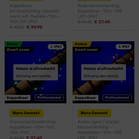
Koppelbare
Rode kerstverlichting ·
kerstverlichting · Klassiek
Koppelbaar · 10m · 100
warm wit · Twinkle · 10m ·
LED · IP67
100 LED · IP67
Oorspronkelijke
Huidige
€
41,45
€
37,45
prijs
prijs
Oorspronkelijke
Huidige
€
43,95
€
39,95
was:
is:
prijs
prijs
€ 41,45.
€ 37,45.
was:
is:
€ 43,95.
€ 39,95.
Groen
Amber
💧 IP67
💧 IP67
Zwart snoer
Zwart snoer
Helaas al uitverkocht
Helaas al uitverkocht
Ontvang een seintje
Ontvang een seintje
Koppelbaar
Professioneel
Koppelbaar
Professioneel
Blynx Connect
Blynx Connect
Groene kerstverlichting ·
Amber (geel / oranje)
Koppelbaar · 10m · 100
kerstverlichting ·
LED · IP67
Koppelbaar · 10m · 100
LED · IP67
Oorspronkelijke
Huidige
€
41,45
€
37,45