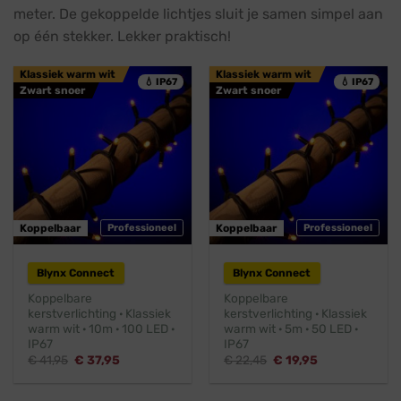
meter. De gekoppelde lichtjes sluit je samen simpel aan
op één stekker. Lekker praktisch!
Klassiek warm wit
Klassiek warm wit
💧 IP67
💧 IP67
Zwart snoer
Zwart snoer
Koppelbaar
Professioneel
Koppelbaar
Professioneel
Blynx Connect
Blynx Connect
Koppelbare
Koppelbare
kerstverlichting · Klassiek
kerstverlichting · Klassiek
warm wit · 10m · 100 LED ·
warm wit · 5m · 50 LED ·
IP67
IP67
Oorspronkelijke
Huidige
Oorspronkelijke
Huidige
€
41,95
€
37,95
€
22,45
€
19,95
prijs
prijs
prijs
prijs
was:
is:
was:
is:
€ 41,95.
€ 37,95.
€ 22,45.
€ 19,95.