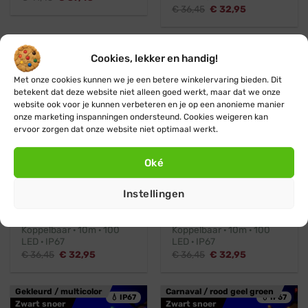
prijs
prijs
Oorspronkelijke
Huidige
€
36,45
€
32,95
was:
is:
prijs
prijs
€ 41,45.
€ 37,45.
was:
is:
€ 36,45.
€ 32,95.
Blauw
Roze / paars
💧 IP67
💧 IP67
Cookies, lekker en handig!
Zwart snoer
Zwart snoer
Met onze cookies kunnen we je een betere winkelervaring bieden. Dit
betekent dat deze website niet alleen goed werkt, maar dat we onze
Helaas al uitverkocht
website ook voor je kunnen verbeteren en je op een anonieme manier
onze marketing inspanningen ondersteund. Cookies weigeren kan
Ontvang een seintje
ervoor zorgen dat onze website niet optimaal werkt.
Oké
Koppelbaar
Professioneel
Koppelbaar
Professioneel
Instellingen
Blynx Connect
Blynx Connect
Blauwe kerstverlichting ·
Roze kerstverlichting ·
Koppelbaar · 10m · 100
Koppelbaar · 10m · 100
LED · IP67
LED · IP67
Oorspronkelijke
Huidige
Oorspronkelijke
Huidige
€
36,45
€
32,95
€
36,45
€
32,95
prijs
prijs
prijs
prijs
was:
is:
was:
is:
€ 36,45.
€ 32,95.
€ 36,45.
€ 32,95.
Gekleurd / multicolor
Carnaval / rood geel groen
💧 IP67
💧 IP67
Zwart snoer
Zwart snoer