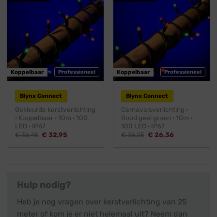
Koppelbaar
Professioneel
Koppelbaar
Professioneel
Blynx Connect
Blynx Connect
Gekleurde kerstverlichting
Carnavalsverlichting ·
· Koppelbaar · 10m · 100
Rood geel groen · 10m ·
LED · IP67
100 LED · IP67
Oorspronkelijke
Huidige
Oorspronkelijke
Huidige
€
36,45
€
32,95
€
36,25
€
26,36
prijs
prijs
prijs
prijs
was:
is:
was:
is:
€ 36,45.
€ 32,95.
€ 36,25.
€ 26,36.
Hulp nodig?
Heb je nog vragen over kerstverlichting van 25
meter of kom je er niet helemaal uit? Neem dan