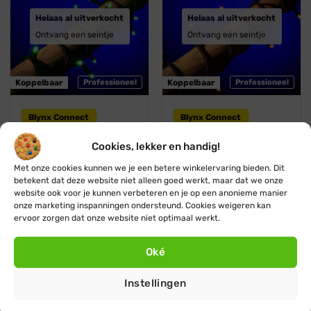
Helaas al uitverkocht
Helaas al uitverkocht
Ontvang een seintje
Ontvang een seintje
Koppelbaar
Professioneel
Koppelbaar
Professioneel
Blynx Connect
Blynx Connect
Groene kerstverlichting ·
Amber (geel / oranje)
Cookies, lekker en handig!
Koppelbaar · 10m · 100
kerstverlichting ·
LED · IP67
Koppelbaar · 10m · 100
Met onze cookies kunnen we je een betere winkelervaring bieden. Dit
LED · IP67
Oorspronkelijke
Huidige
€
41,45
€
37,45
betekent dat deze website niet alleen goed werkt, maar dat we onze
prijs
prijs
Oorspronkelijke
Huidige
€
36,45
€
32,95
was:
is:
prijs
prijs
website ook voor je kunnen verbeteren en je op een anonieme manier
€ 41,45.
€ 37,45.
was:
is:
onze marketing inspanningen ondersteund. Cookies weigeren kan
€ 36,45.
€ 32,95.
ervoor zorgen dat onze website niet optimaal werkt.
Blauw
Roze / paars
💧 IP67
💧 IP67
Zwart snoer
Zwart snoer
Oké
Helaas al uitverkocht
Instellingen
Ontvang een seintje