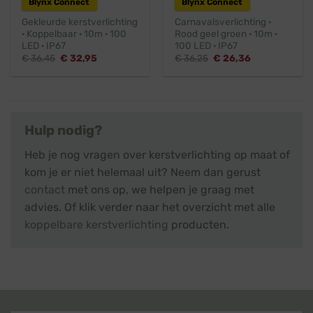
Blynx Connect
Blynx Connect
Gekleurde kerstverlichting
Carnavalsverlichting ·
· Koppelbaar · 10m · 100
Rood geel groen · 10m ·
LED · IP67
100 LED · IP67
Oorspronkelijke
Huidige
Oorspronkelijke
Huidige
€
36,45
€
32,95
€
36,25
€
26,36
prijs
prijs
prijs
prijs
was:
is:
was:
is:
€ 36,45.
€ 32,95.
€ 36,25.
€ 26,36.
Hulp nodig?
Heb je nog vragen over kerstverlichting op maat of
kom je er niet helemaal uit? Neem dan gerust
contact
met ons op, we helpen je graag met
advies. Of klik verder naar het overzicht met alle
koppelbare kerstverlichting
producten.