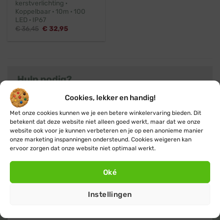
kerstverlichting ·
Koppelbaar · 10m · 100
LED · IP67
Oorspronkelijke
Huidige
€
36,45
€
32,95
prijs
prijs
was:
is:
€ 36,45.
€ 32,95.
Hulp nodig?
Heb je nog vragen over kerstverlichting op maat of
Cookies, lekker en handig!
kom je er niet helemaal uit? Neem dan gerust
Met onze cookies kunnen we je een betere winkelervaring bieden. Dit
contact
met ons op, we helpen je graag met
betekent dat deze website niet alleen goed werkt, maar dat we onze
website ook voor je kunnen verbeteren en je op een anonieme manier
advies. Of klik verder naar het overzicht met alle
onze marketing inspanningen ondersteund. Cookies weigeren kan
koppelbare kerstverlichting
producten.
ervoor zorgen dat onze website niet optimaal werkt.
Oké
Instellingen