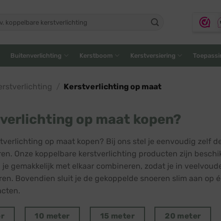
ken
:
Buitenverlichting
Kerstboom
Kerstversiering
Toepassi
rstverlichting
/
Kerstverlichting op maat
verlichting op maat kopen?
rstverlichting op maat kopen? Bij ons stel je eenvoudig zel
ren. Onze koppelbare kerstverlichting producten zijn beschi
 je gemakkelijk met elkaar combineren, zodat je in veelvoud
ren. Bovendien sluit je de gekoppelde snoeren slim aan op 
cten.
er
10 meter
15 meter
20 meter