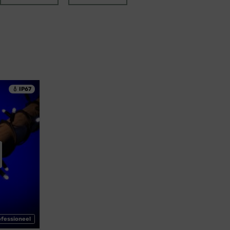
💧 IP67
ofessioneel