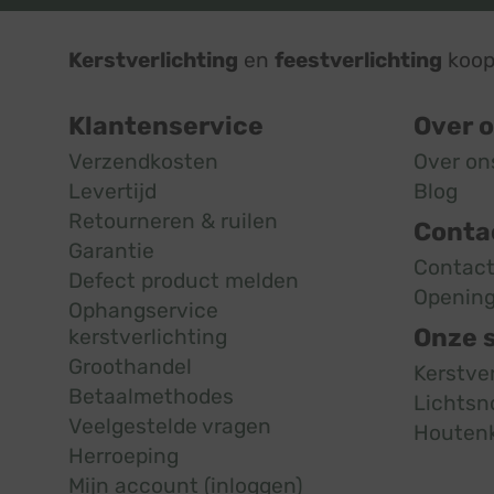
Kerstverlichting
en
feestverlichting
koop 
Klantenservice
Over 
Verzendkosten
Over on
Levertijd
Blog
Retourneren & ruilen
Conta
Garantie
Contac
Defect product melden
Opening
Ophangservice
Onze 
kerstverlichting
Groothandel
Kerstve
Betaalmethodes
Lichtsn
Veelgestelde vragen
Houten
Herroeping
Mijn account (inloggen)