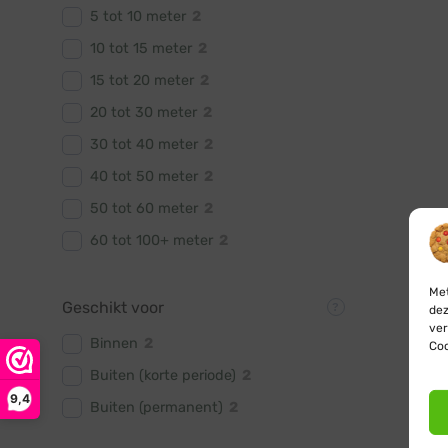
5 tot 10 meter
2
10 tot 15 meter
2
15 tot 20 meter
2
20 tot 30 meter
2
30 tot 40 meter
2
40 tot 50 meter
2
50 tot 60 meter
2
60 tot 100+ meter
2
Met
Geschikt voor
dez
ver
Binnen
2
Coo
Buiten (korte periode)
2
9,4
Buiten (permanent)
2