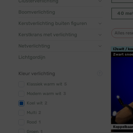
Clusterverlichting
Boomverlichting
40 me
Kerstverlichting buiten figuren
Alles res
Kerstkrans met verlichting
Netverlichting
IJswit / ko
Zwart snoe
Lichtgordijn
Kleur verlichting
Klassiek warm wit
5
Modern warm wit
3
Koel wit
2
Multi
2
Rood
1
Koppelbaa
Groen
1