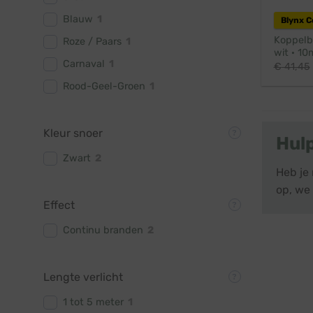
Blauw
1
Blynx 
Koppelba
Roze / Paars
1
wit · 10
Carnaval
1
€
41,45
Rood-Geel-Groen
1
Kleur snoer
Hul
Zwart
2
Heb je 
op, we 
Effect
Continu branden
2
Lengte verlicht
1 tot 5 meter
1