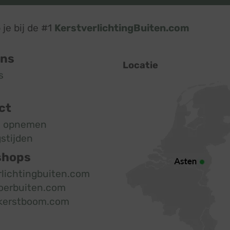
je bij de #1
KerstverlichtingBuiten.com
ons
Locatie
s
ct
t opnemen
stijden
shops
rlichtingbuiten.com
oerbuiten.com
kerstboom.com