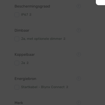
Beschermingsgraad
IP67
2
Dimbaar
Ja, met optionele dimmer
2
Koppelbaar
Ja
2
Energiebron
Startkabel - Blynx Connect
2
Merk