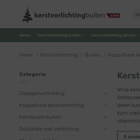
Skip
to
Zoe
naar
content
Home
Kerstverlichting buiten
Kerstverlichting binnen
Home
/
Kerstverlichting
/
Buiten
/
Koppelbare ke
Kerst
Categorie
Wil je ke
IJspegelverlichting
lichtsnoe
Koppelbare kerstverlichting
delen kun
kunt creë
Kerstboom buiten
stopconta
Guirlande met verlichting
5 met