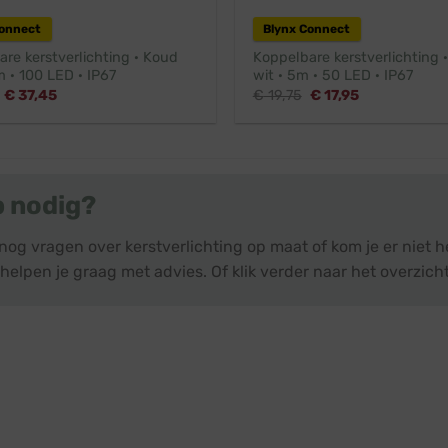
Connect
Blynx Connect
re kerstverlichting · Koud
Koppelbare kerstverlichting 
m · 100 LED · IP67
wit · 5m · 50 LED · IP67
Oorspronkelijke
Huidige
Oorspronkelijke
Huidige
€
37,45
€
19,75
€
17,95
prijs
prijs
prijs
prijs
was:
is:
was:
is:
€ 41,45.
€ 37,45.
€ 19,75.
€ 17,95.
p nodig?
nog vragen over kerstverlichting op maat of kom je er niet
helpen je graag met advies. Of klik verder naar het overzich