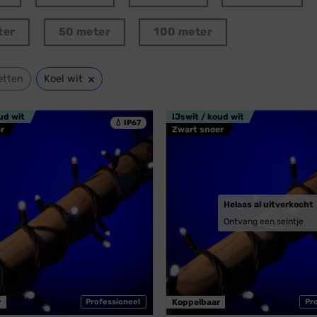
ter
50 meter
100 meter
×
etten
Koel wit
ud wit
IJswit / koud wit
💧 IP67
r
Zwart snoer
Helaas al uitverkocht
Ontvang een seintje
r
Professioneel
Koppelbaar
Pr