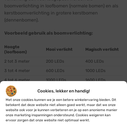
boomverlichting in loofbomen (normale bomen) en als
kerstboomverlichting in grotere kerstbomen
(dennenbomen).
Voorbeeld gebruik als boomverlichting:
Hoogte
Mooi verlicht
Magisch verlicht
(loofboom)
2 tot 3 meter
200 LEDs
400 LEDs
3 tot 4 meter
600 LEDs
1000 LEDs
4 tot 6 meter
1000 LEDs
1600 LEDs
6 tot 8 meter
1600 LEDs
2500 LEDs
Cookies, lekker en handig!
8 tot 10 meter
2500 LEDs
4000 LEDs
Met onze cookies kunnen we je een betere winkelervaring bieden. Dit
betekent dat deze website niet alleen goed werkt, maar dat we onze
10 tot 12 meter
4000 LEDs
6400 LEDs
website ook voor je kunnen verbeteren en je op een anonieme manier
onze marketing inspanningen ondersteund. Cookies weigeren kan
12 tot 14 meter
800 LEDs
1600 LEDs
ervoor zorgen dat onze website niet optimaal werkt.
14 tot 16 meter
10.000 LEDs
16.000 LEDs