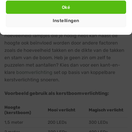
Oké
Bovenstaande tabel geeft een indicatie van hoeveel
Instellingen
lampjes je mogelijk nodig zult hebben voor het
gewenste effect bij een bepaald formaat boom. De
hoeveelheid lampjes die je nodig hebt kan naast de
hoogte ook beïnvloed worden door andere factoren
zoals de hoeveelheid takken en de dikte van de takken
en stam van de boom. Heb je geen zin om zelf te
puzzelen met aantallen? Kies dan voor een kant-en-
klare
boomverlichting
set op basis van koppelbare
kerstverlichting snoeren.
Voorbeeld gebruik als kerstboomverlichting:
Hoogte
Mooi verlicht
Magisch verlicht
(kerstboom)
1,5 meter
200 LEDs
300 LEDs