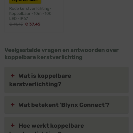
Blynx Connect
Rode kerstverlichting ·
Koppelbaar · 10m · 100
LED · IP67
Oorspronkelijke
Huidige
€
41,45
€
37,45
prijs
prijs
was:
is:
€ 41,45.
€ 37,45.
Veelgestelde vragen en antwoorden over
koppelbare kerstverlichting
Wat is koppelbare
kerstverlichting?
Wat betekent 'Blynx Connect'?
Hoe werkt koppelbare