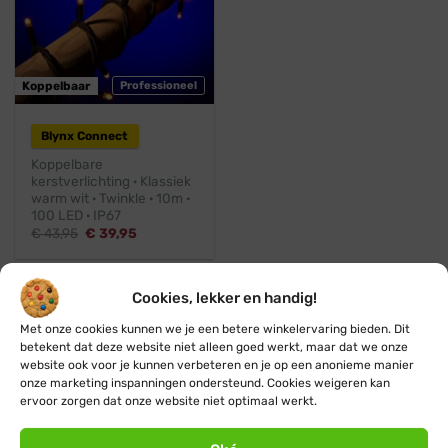
Koppelbaar
Professioneel
Blynx Connect
Koppelbare
kerstverlichting · Klassiek
warm wit · Twinkle · 10m ·
100 LED · IP67
Oorspronkelijke
Huidige
€
43,95
€
39,95
prijs
prijs
was:
is:
€ 43,95.
€ 39,95.
Cookies, lekker en handig!
Met onze cookies kunnen we je een betere winkelervaring bieden. Dit
Hulp nodig?
betekent dat deze website niet alleen goed werkt, maar dat we onze
website ook voor je kunnen verbeteren en je op een anonieme manier
Heb je nog vragen over warm witte
onze marketing inspanningen ondersteund. Cookies weigeren kan
kerstverlichting koppelbaar of kom je er niet
ervoor zorgen dat onze website niet optimaal werkt.
helemaal uit? Neem dan gerust
contact
met ons
op, we helpen je graag met advies. Of klik verder