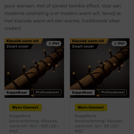
jouw wensen, met of zonder twinkle effect. Voor een
moderne uitstraling is er modern warm wit, terwijl je
met klassiek warm wit een warme, traditionele sfeer
creëert.
Klassiek warm wit
Klassiek warm wit
💧 IP67
💧 IP67
Zwart snoer
Zwart snoer
Koppelbaar
Professioneel
Koppelbaar
Professioneel
Blynx Connect
Blynx Connect
Koppelbare
Koppelbare
kerstverlichting · Klassiek
kerstverlichting · Klassiek
warm wit · 10m · 100 LED ·
warm wit · 5m · 50 LED ·
IP67
IP67