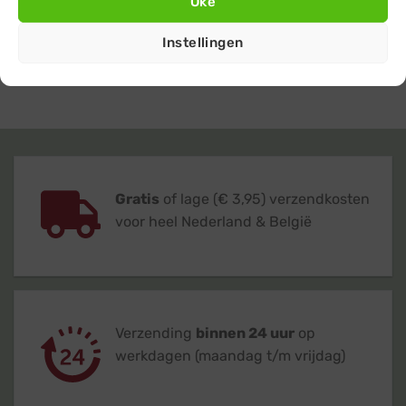
Oké
naar het overzicht met alle
koppelbare
Instellingen
kerstverlichting
producten.
Gratis
of lage (€ 3,95) verzendkosten
voor heel Nederland & België
Verzending
binnen 24 uur
op
werkdagen (maandag t/m vrijdag)