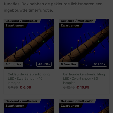
functies. Ook hebben de gekleurde lichtsnoeren een
ingebouwde timerfunctie.
Gekleurd / multicolor
Gekleurd / multicolor
Zwart snoer
Zwart snoer
8 functies
40 LEDs
8 functies
80 LEDs
Gekleurde kerstverlichting
Gekleurde kerstverlichting
LED · Zwart snoer · 40
LED · Zwart snoer · 80
lampjes
lampjes
Oorspronkelijke
Huidige
Oorspronkelijke
Huidige
€
9,85
€
6,08
€
12,45
€
10,95
prijs
prijs
prijs
prijs
was:
is:
was:
is:
€ 9,85.
€ 6,08.
€ 12,45.
€ 10,95.
Gekleurd / multicolor
Gekleurd / multicolor
Zwart snoer
Zwart snoer