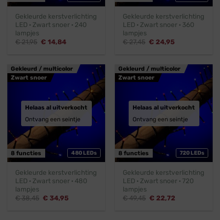
Gekleurde kerstverlichting
Gekleurde kerstverlichting
LED · Zwart snoer · 240
LED · Zwart snoer · 360
lampjes
lampjes
Oorspronkelijke
Huidige
Oorspronkelijke
Huidige
€
21,95
€
14,84
€
27,45
€
24,95
prijs
prijs
prijs
prijs
was:
is:
was:
is:
€ 21,95.
€ 14,84.
€ 27,45.
€ 24,95.
Gekleurd / multicolor
Gekleurd / multicolor
Zwart snoer
Zwart snoer
Helaas al uitverkocht
Helaas al uitverkocht
Ontvang een seintje
Ontvang een seintje
8 functies
480 LEDs
8 functies
720 LEDs
Gekleurde kerstverlichting
Gekleurde kerstverlichting
LED · Zwart snoer · 480
LED · Zwart snoer · 720
lampjes
lampjes
Oorspronkelijke
Huidige
Oorspronkelijke
Huidige
€
38,45
€
34,95
€
49,45
€
22,72
prijs
prijs
prijs
prijs
was:
is:
was:
is:
€ 38,45.
€ 34,95.
€ 49,45.
€ 22,72.