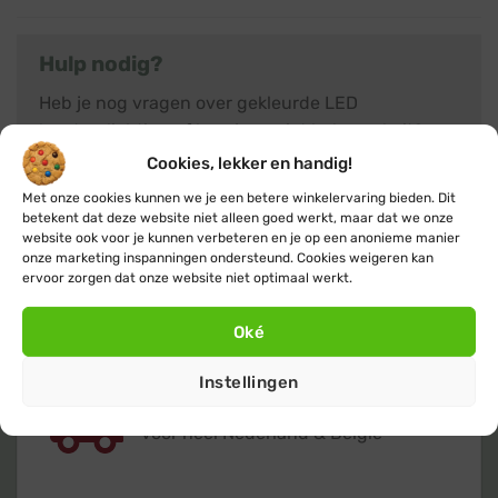
Hulp nodig?
Heb je nog vragen over gekleurde LED
kerstverlichting of kom je er niet helemaal uit?
Neem dan gerust
contact
met ons op, we helpen je
Cookies, lekker en handig!
graag met advies. Of klik verder naar het overzicht
Met onze cookies kunnen we je een betere winkelervaring bieden. Dit
met alle
LED kerstverlichting
producten.
betekent dat deze website niet alleen goed werkt, maar dat we onze
website ook voor je kunnen verbeteren en je op een anonieme manier
onze marketing inspanningen ondersteund. Cookies weigeren kan
ervoor zorgen dat onze website niet optimaal werkt.
Oké
Instellingen
Gratis
of lage (€ 3,95) verzendkosten
voor heel Nederland & België