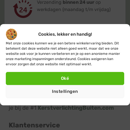
Verzending
binnen 24 uur
op
werkdagen (maandag t/m vrijdag)
Cookies, lekker en handig!
Met onze cookies kunnen we je een betere winkelervaring bieden. Dit
Klanten geven ons een 9,4
op basis van
betekent dat deze website niet alleen goed werkt, maar dat we onze
website ook voor je kunnen verbeteren en je op een anonieme manier
+14.800
beoordelingen
onze marketing inspanningen ondersteund. Cookies weigeren kan
ervoor zorgen dat onze website niet optimaal werkt.
Oké
Instellingen
Kerstverlichting
en
feestverlichting
koop
je bij de #1
KerstverlichtingBuiten.com
Klantenservice