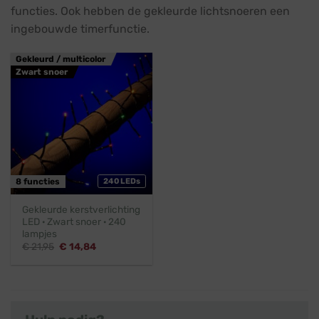
functies. Ook hebben de gekleurde lichtsnoeren een
ingebouwde timerfunctie.
Gekleurd / multicolor
Zwart snoer
8 functies
240 LEDs
Gekleurde kerstverlichting
LED · Zwart snoer · 240
lampjes
Oorspronkelijke
Huidige
€
21,95
€
14,84
prijs
prijs
was:
is:
€ 21,95.
€ 14,84.