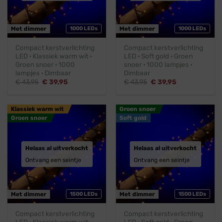
Met dimmer
1000 LEDs
Met dimmer
1000 LEDs
Compact kerstverlichting
Compact kerstverlichting
LED · Klassiek warm wit ·
LED · Soft gold · Groen
Groen snoer · 1000
snoer · 1000 lampjes ·
lampjes · Dimbaar
Dimbaar
Oorspronkelijke
Huidige
Oorspronkelijke
Huidige
€
43,95
€
39,95
€
43,95
€
39,95
prijs
prijs
prijs
prijs
was:
is:
was:
is:
€ 43,95.
€ 39,95.
€ 43,95.
€ 39,95.
Klassiek warm wit
Groen snoer
Groen snoer
Soft gold
Helaas al uitverkocht
Helaas al uitverkocht
Ontvang een seintje
Ontvang een seintje
Met dimmer
1500 LEDs
Met dimmer
1500 LEDs
Compact kerstverlichting
Compact kerstverlichting
LED · Klassiek warm wit ·
LED · Soft gold · Groen