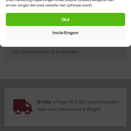
ervoor zorgen dat onze website niet optimaal werkt.
Hulp nodig?
Oké
Heb je nog vragen over kerstverlichting met groen
snoer of kom je er niet helemaal uit? Neem dan
Instellingen
gerust
contact
met ons op, we helpen je graag met
advies. Of klik verder naar het overzicht met alle
LED kerstverlichting
producten.
Gratis
of lage (€ 3,95) verzendkosten
voor heel Nederland & België