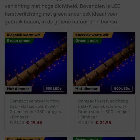
verlichting met hoge dichtheid. Bovendien is LED
kerstverlichting met groen snoer ook ideaal voor
gebruik buiten, in de groene natuur of in bomen.
Klassiek warm wit
Klassiek warm wit
Groen snoer
Groen snoer
Met dimmer
350 LEDs
Met dimmer
500 LEDs
Compact kerstverlichting
Compact kerstverlichting
LED · Klassiek warm wit ·
LED · Klassiek warm wit ·
Groen snoer · 350 lampjes
Groen snoer · 500 lampjes
· Dimbaar
· Dimbaar
Oorspronkelijke
Huidige
Oorspronkelijke
Huidige
€
21,45
€
19,45
€
24,45
€
21,95
prijs
prijs
prijs
prijs
was:
is:
was:
is:
€ 21,45.
€ 19,45.
€ 24,45.
€ 21,95.
Klassiek warm wit
Groen snoer