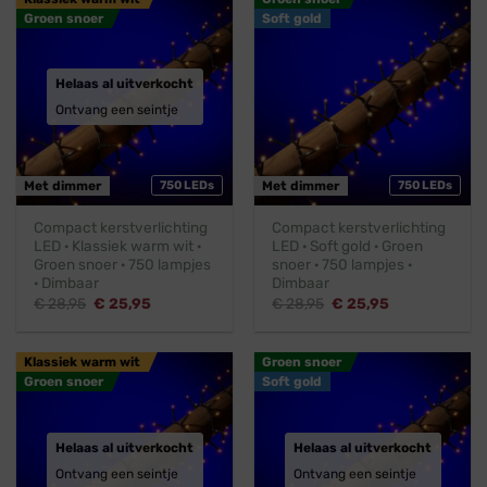
Groen snoer
Soft gold
Helaas al uitverkocht
Ontvang een seintje
Met dimmer
750 LEDs
Met dimmer
750 LEDs
Compact kerstverlichting
Compact kerstverlichting
LED · Klassiek warm wit ·
LED · Soft gold · Groen
Groen snoer · 750 lampjes
snoer · 750 lampjes ·
· Dimbaar
Dimbaar
Oorspronkelijke
Huidige
Oorspronkelijke
Huidige
€
28,95
€
25,95
€
28,95
€
25,95
prijs
prijs
prijs
prijs
was:
is:
was:
is:
€ 28,95.
€ 25,95.
€ 28,95.
€ 25,95.
Klassiek warm wit
Groen snoer
Groen snoer
Soft gold
Helaas al uitverkocht
Helaas al uitverkocht
Ontvang een seintje
Ontvang een seintje