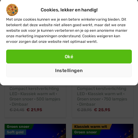
· Dimbaar
Oorspronkelijke
Huidige
€
43,95
€
39,95
prijs
prijs
Oorspronkelijke
Huidige
€
21,45
€
19,45
was:
is:
Cookies, lekker en handig!
prijs
prijs
€ 43,95.
€ 39,95.
was:
is:
€ 21,45.
€ 19,45.
Met onze cookies kunnen we je een betere winkelervaring bieden. Dit
Klassiek warm wit
Klassiek warm wit
betekent dat deze website niet alleen goed werkt, maar dat we onze
Groen snoer
Groen snoer
website ook voor je kunnen verbeteren en je op een anonieme manier
onze marketing inspanningen ondersteund. Cookies weigeren kan
ervoor zorgen dat onze website niet optimaal werkt.
Helaas al uitverkocht
Ontvang een seintje
Oké
Instellingen
Met dimmer
500 LEDs
Met dimmer
750 LEDs
Compact kerstverlichting
Compact kerstverlichting
LED · Klassiek warm wit ·
LED · Klassiek warm wit ·
Groen snoer · 500 lampjes
Groen snoer · 750 lampjes
· Dimbaar
· Dimbaar
Oorspronkelijke
Huidige
Oorspronkelijke
Huidige
€
24,45
€
21,95
€
28,95
€
25,95
prijs
prijs
prijs
prijs
was:
is:
was:
is:
€ 24,45.
€ 21,95.
€ 28,95.
€ 25,95.
Groen snoer
Klassiek warm wit
Soft gold
Groen snoer