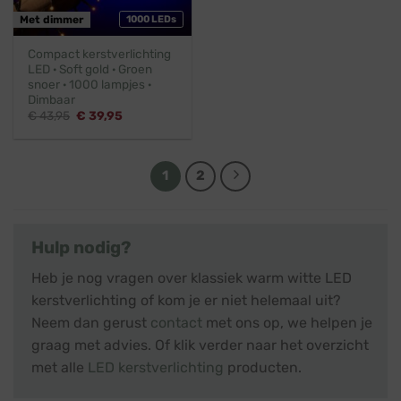
Met dimmer
1000 LEDs
Compact kerstverlichting
LED · Soft gold · Groen
snoer · 1000 lampjes ·
Dimbaar
Oorspronkelijke
Huidige
€
43,95
€
39,95
prijs
prijs
was:
is:
€ 43,95.
€ 39,95.
1
2
Hulp nodig?
Heb je nog vragen over klassiek warm witte LED
kerstverlichting of kom je er niet helemaal uit?
Neem dan gerust
contact
met ons op, we helpen je
graag met advies. Of klik verder naar het overzicht
met alle
LED kerstverlichting
producten.