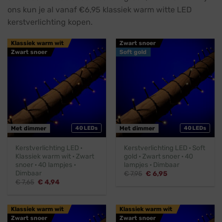
ons kun je al vanaf €6,95 klassiek warm witte LED
kerstverlichting kopen.
Klassiek warm wit
Zwart snoer
Zwart snoer
Soft gold
Met dimmer
40 LEDs
Met dimmer
40 LEDs
Kerstverlichting LED ·
Kerstverlichting LED · Soft
Klassiek warm wit · Zwart
gold · Zwart snoer · 40
snoer · 40 lampjes ·
lampjes · Dimbaar
Dimbaar
Oorspronkelijke
Huidige
€
7,95
€
6,95
prijs
prijs
Oorspronkelijke
Huidige
€
7,65
€
4,94
was:
is:
prijs
prijs
€ 7,95.
€ 6,95.
was:
is:
€ 7,65.
€ 4,94.
Klassiek warm wit
Klassiek warm wit
Zwart snoer
Zwart snoer