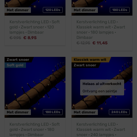
Met dimmer
120 LEDs
Met dimmer
180 LEDs
Kerstverlichting LED · Soft
Kerstverlichting LED ·
gold · Zwart snoer · 120
Klassiek warm wit · Zwart
lampjes · Dimbaar
snoer · 180 lampjes ·
Dimbaar
Oorspronkelijke
Huidige
€
9,95
€
8,95
prijs
prijs
Oorspronkelijke
Huidige
€
12,95
€
11,45
was:
is:
prijs
prijs
€ 9,95.
€ 8,95.
was:
is:
€ 12,95.
€ 11,45.
Zwart snoer
Klassiek warm wit
Soft gold
Zwart snoer
Helaas al uitverkocht
Ontvang een seintje
Met dimmer
180 LEDs
Met dimmer
240 LEDs
Kerstverlichting LED · Soft
Kerstverlichting LED ·
gold · Zwart snoer · 180
Klassiek warm wit · Zwart
lampjes · Dimbaar
snoer · 240 lampjes ·