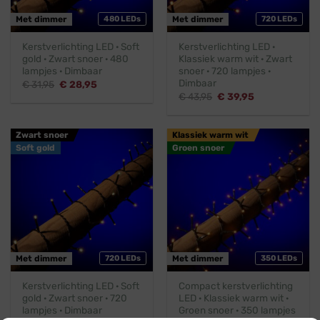
Met dimmer
480 LEDs
Met dimmer
720 LEDs
Kerstverlichting LED · Soft
Kerstverlichting LED ·
gold · Zwart snoer · 480
Klassiek warm wit · Zwart
lampjes · Dimbaar
snoer · 720 lampjes ·
Dimbaar
Oorspronkelijke
Huidige
€
31,95
€
28,95
prijs
prijs
Oorspronkelijke
Huidige
€
43,95
€
39,95
was:
is:
prijs
prijs
€ 31,95.
€ 28,95.
was:
is:
€ 43,95.
€ 39,95.
Zwart snoer
Klassiek warm wit
Soft gold
Groen snoer
Met dimmer
720 LEDs
Met dimmer
350 LEDs
Kerstverlichting LED · Soft
Compact kerstverlichting
gold · Zwart snoer · 720
LED · Klassiek warm wit ·
lampjes · Dimbaar
Groen snoer · 350 lampjes