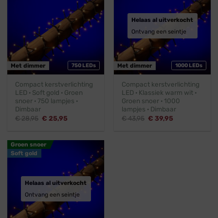
Helaas al uitverkocht
Ontvang een seintje
Met dimmer
750 LEDs
Met dimmer
1000 LEDs
Compact kerstverlichting
Compact kerstverlichting
LED · Soft gold · Groen
LED · Klassiek warm wit ·
snoer · 750 lampjes ·
Groen snoer · 1000
Dimbaar
lampjes · Dimbaar
Oorspronkelijke
Huidige
Oorspronkelijke
Huidige
€
28,95
€
25,95
€
43,95
€
39,95
prijs
prijs
prijs
prijs
was:
is:
was:
is:
€ 28,95.
€ 25,95.
€ 43,95.
€ 39,95.
Groen snoer
Soft gold
Helaas al uitverkocht
Ontvang een seintje