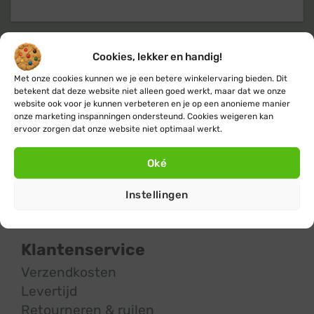
Cookies, lekker en handig!
Klanten geven ons een 9,4
op basis van
Met onze cookies kunnen we je een betere winkelervaring bieden. Dit
+14.800
beoordelingen
betekent dat deze website niet alleen goed werkt, maar dat we onze
website ook voor je kunnen verbeteren en je op een anonieme manier
onze marketing inspanningen ondersteund. Cookies weigeren kan
ervoor zorgen dat onze website niet optimaal werkt.
Oké
Kerstverlichting
en
feestverlichting
koop
Instellingen
je bij de #1
KerstverlichtingBuiten.com
Klantenservice
Verzendkosten
Levertijd
Retourneren & ruilen