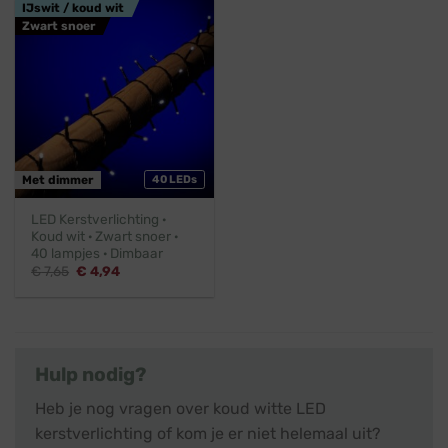
IJswit / koud wit
Zwart snoer
Met dimmer
40 LEDs
LED Kerstverlichting ·
Koud wit · Zwart snoer ·
40 lampjes · Dimbaar
Oorspronkelijke
Huidige
€
7,65
€
4,94
prijs
prijs
was:
is:
€ 7,65.
€ 4,94.
Hulp nodig?
Heb je nog vragen over koud witte LED
kerstverlichting of kom je er niet helemaal uit?