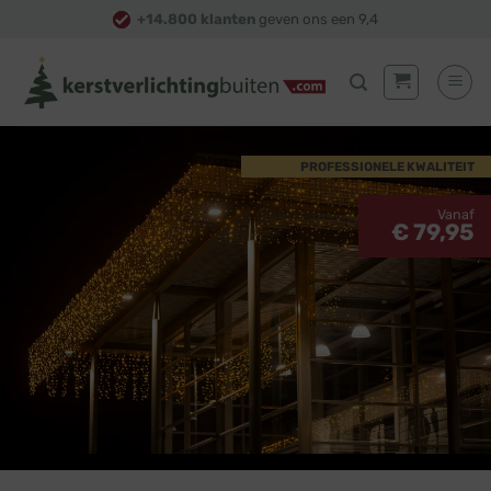
Skip
+14.800 klanten
geven ons een 9,4
to
content
PROFESSIONELE KWALITEIT
Vanaf
€ 79,95