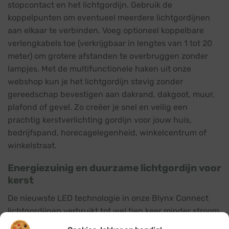
stopcontact en het lichtgordijn. Gebruik de
koppelpunten om eventueel meerdere lichtgordijnen
aan elkaar te verbinden. Voeg optioneel koppelbare
verlengkabels toe (verkrijgbaar in lengtes van 1 tot 20
meter) om grotere afstanden te overbruggen zonder
lampjes. Met de multifunctionele haken uit onze
webshop kun je het lichtgordijn stevig zonder
gereedschap bevestigen aan dakrand, dakgoot, muur,
plafond of gevel. Zo creëer je snel en veilig een
prachtig kerstverlichting gordijn voor jouw huis,
bedrijfspand, horecagelegenheid, winkelcentrum of
winkelstraat.
Energiezuinig en duurzame lichtgordijn voor
kerst
De nieuwste LED technologie in onze Blynx Connect
lichtgordijnen verbruikt tot wel tien keer minder stroom
dan traditionele verlichting. Dit is niet alleen goed voor