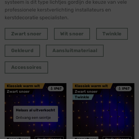
systeem is dit type lichtjes gordijn de keuze van vele
professionele kerstverlichting installateurs en
kerstdecoratie specialisten.
Zwart snoer
Wit snoer
Twinkle
Gekleurd
Aansluitmateriaal
Accessoires
Klassiek warm wit
Klassiek warm wit
💧 IP67
💧 IP67
Zwart snoer
Zwart snoer
Twinkle
Helaas al uitverkocht
Ontvang een seintje