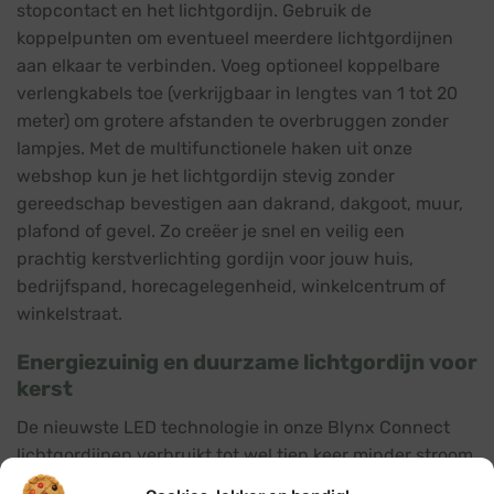
stopcontact en het lichtgordijn. Gebruik de
koppelpunten om eventueel meerdere lichtgordijnen
aan elkaar te verbinden. Voeg optioneel koppelbare
verlengkabels toe (verkrijgbaar in lengtes van 1 tot 20
meter) om grotere afstanden te overbruggen zonder
lampjes. Met de multifunctionele haken uit onze
webshop kun je het lichtgordijn stevig zonder
gereedschap bevestigen aan dakrand, dakgoot, muur,
plafond of gevel. Zo creëer je snel en veilig een
prachtig kerstverlichting gordijn voor jouw huis,
bedrijfspand, horecagelegenheid, winkelcentrum of
winkelstraat.
Energiezuinig en duurzame lichtgordijn voor
kerst
De nieuwste LED technologie in onze Blynx Connect
lichtgordijnen verbruikt tot wel tien keer minder stroom
dan traditionele verlichting. Dit is niet alleen goed voor