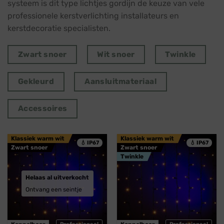
systeem is dit type lichtjes gordijn de keuze van vele
professionele kerstverlichting installateurs en
kerstdecoratie specialisten.
Zwart snoer
Wit snoer
Twinkle
Gekleurd
Aansluitmateriaal
Accessoires
Klassiek warm wit
Klassiek warm wit
💧 IP67
💧 IP67
Zwart snoer
Zwart snoer
Twinkle
Helaas al uitverkocht
Ontvang een seintje