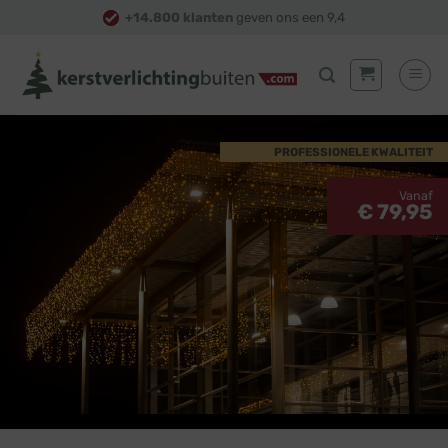
Skip
+14.800 klanten
geven ons een 9,4
to
content
PROFESSIONELE KWALITEIT
Vanaf
€ 79,95