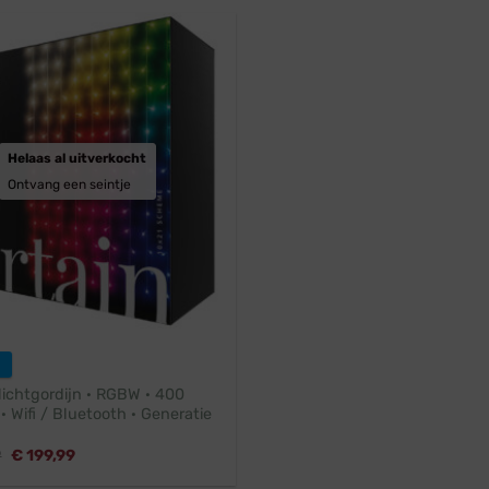
Helaas al uitverkocht
Ontvang een seintje
lichtgordijn · RGBW · 400
· Wifi / Bluetooth · Generatie
Oorspronkelijke
Huidige
9
€
199,99
prijs
prijs
was:
is: