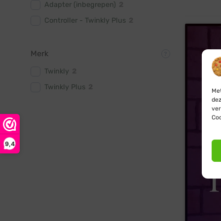
Adapter (inbegrepen)
2
Controller - Twinkly Plus
2
Merk
Twinkly
2
Twinkly Plus
2
Met
dez
ver
Coo
9,4