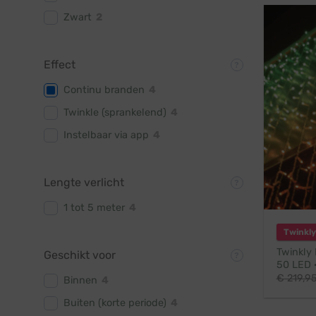
Zwart
2
Effect
Continu branden
4
Twinkle (sprankelend)
4
Instelbaar via app
4
Lengte verlicht
1 tot 5 meter
4
Twinkly
Twinkly 
Geschikt voor
50 LED ·
€
219,9
Binnen
4
Buiten (korte periode)
4