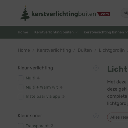
Skip
to
Zoe
naar
content
Home
Kerstverlichting buiten
Kerstverlichting binnen
Home
/
Kerstverlichting
/
Buiten
/
Lichtgordijn
Licht
Kleur verlichting
Multi
4
Met deze 
Multi + Warm wit
4
deze gekl
complete 
Instelbaar via app
3
lichtgord
Kleur snoer
Alles res
Transparant
2