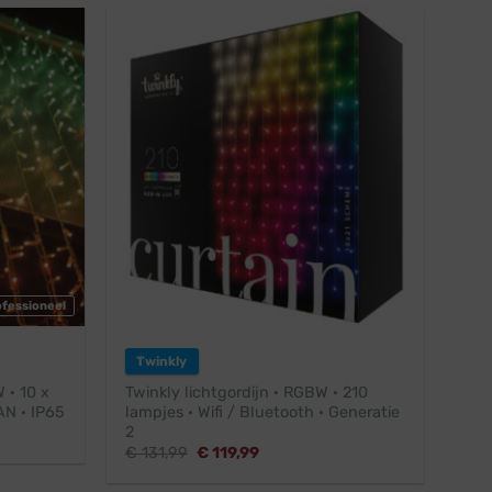
ofessioneel
Twinkly
 · 10 x
Twinkly lichtgordijn · RGBW · 210
AN · IP65
lampjes · Wifi / Bluetooth · Generatie
2
Oorspronkelijke
Huidige
€
131,99
€
119,99
prijs
prijs
was:
is: