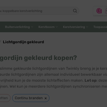
ken
:
Buitenverlichting
Kerstboom
Kerstversiering
Toepassi
/
Lichtgordijn gekleurd
gordijn gekleurd kopen?
slimme gekleurde lichtgordijnen van Twinkly breng je je ker
eurde lichtgordijnen zijn allemaal individueel bewerkbaar vi
vrijheid kun je de mooiste lichteffecten maken.
Let op
: dez
ijnen. Wel kun je meerdere lichtgordijnen synchroniseren met
×
etten
Continu branden