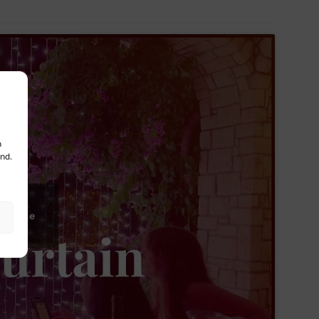
n
nd.
ies te
d in te