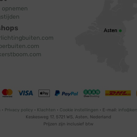
t opnemen
stijden
shops
rlichtingbuiten.com
oerbuiten.com
kerstboom.com
n
·
Privacy policy
·
Klachten
·
Cookie instellingen
· E-mail:
info@ker
Keskesweg 17, 5721 WS, Asten, Nederland
Prijzen zijn inclusief btw