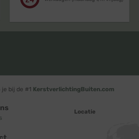
je bij de #1
KerstverlichtingBuiten.com
ons
Locatie
s
ct