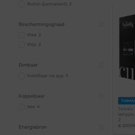
Buiten (permanent)
2
Beschermingsgraad
IP44
2
IP65
2
Dimbaar
Instelbaar via app
4
Koppelbaar
Twinkly
Nee
4
Twinkly 
lampjes 
2
€
219,9
Energiebron