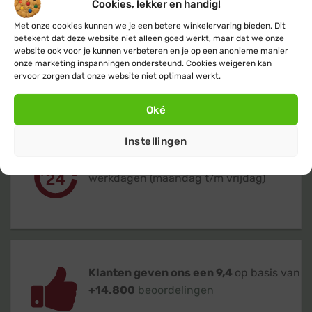
Cookies, lekker en handig!
Met onze cookies kunnen we je een betere winkelervaring bieden. Dit
betekent dat deze website niet alleen goed werkt, maar dat we onze
website ook voor je kunnen verbeteren en je op een anonieme manier
Gratis
of lage (€ 3,95) verzendkosten
onze marketing inspanningen ondersteund. Cookies weigeren kan
voor heel Nederland & België
ervoor zorgen dat onze website niet optimaal werkt.
Oké
Instellingen
Verzending
binnen 24 uur
op
werkdagen (maandag t/m vrijdag)
Klanten geven ons een 9,4
op basis van
+14.800
beoordelingen