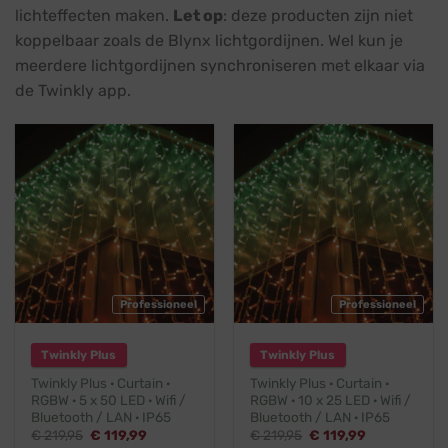
lichteffecten maken.
Let op
: deze producten zijn niet
koppelbaar zoals de Blynx lichtgordijnen. Wel kun je
meerdere lichtgordijnen synchroniseren met elkaar via
de Twinkly app.
Professioneel
Professioneel
Twinkly Plus
Twinkly Plus
Twinkly Plus · Curtain ·
Twinkly Plus · Curtain ·
RGBW · 5 x 50 LED · Wifi /
RGBW · 10 x 25 LED · Wifi /
Bluetooth / LAN · IP65
Bluetooth / LAN · IP65
Oorspronkelijke
Huidige
Oorspronkelijke
Huidige
€
219,95
€
119,99
€
219,95
€
119,99
prijs
prijs
prijs
prijs