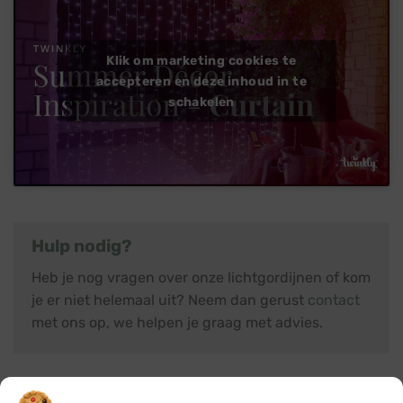
Klik om marketing cookies te
accepteren en deze inhoud in te
schakelen
Hulp nodig?
Heb je nog vragen over onze lichtgordijnen of kom
je er niet helemaal uit? Neem dan gerust
contact
met ons op, we helpen je graag met advies.