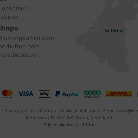
t opnemen
stijden
shops
rlichtingbuiten.com
oerbuiten.com
kerstboom.com
n
·
Privacy policy
·
Klachten
·
Cookie instellingen
· E-mail:
info@ker
Keskesweg 17, 5721 WS, Asten, Nederland
Prijzen zijn inclusief btw