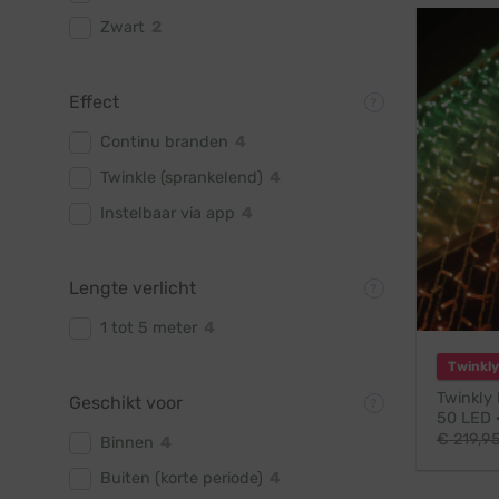
Zwart
2
Effect
Continu branden
4
Twinkle (sprankelend)
4
Instelbaar via app
4
Lengte verlicht
1 tot 5 meter
4
Twinkly
Twinkly 
Geschikt voor
50 LED ·
€
219,9
Binnen
4
Buiten (korte periode)
4