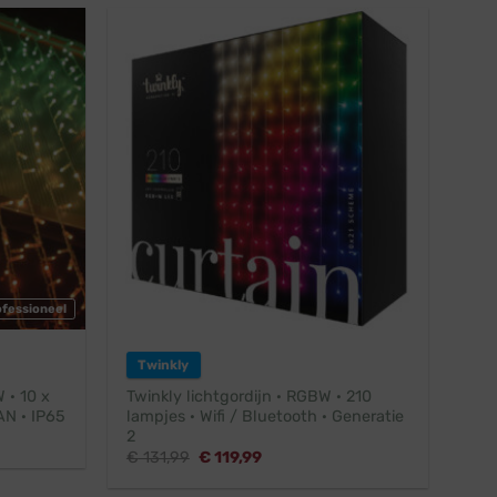
ofessioneel
Twinkly
 · 10 x
Twinkly lichtgordijn · RGBW · 210
AN · IP65
lampjes · Wifi / Bluetooth · Generatie
2
Oorspronkelijke
Huidige
€
131,99
€
119,99
prijs
prijs
was:
is: