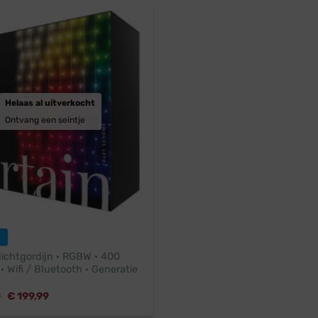
Helaas al uitverkocht
Ontvang een seintje
lichtgordijn · RGBW · 400
· Wifi / Bluetooth · Generatie
Oorspronkelijke
Huidige
9
€
199,99
prijs
prijs
was:
is: