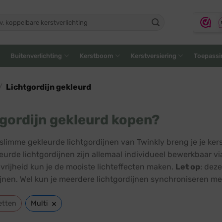
ken
:
Buitenverlichting
Kerstboom
Kerstversiering
Toepassi
/
Lichtgordijn gekleurd
gordijn gekleurd kopen?
slimme gekleurde lichtgordijnen van Twinkly breng je je ker
eurde lichtgordijnen zijn allemaal individueel bewerkbaar vi
vrijheid kun je de mooiste lichteffecten maken.
Let op
: dez
ijnen. Wel kun je meerdere lichtgordijnen synchroniseren met
×
etten
Multi