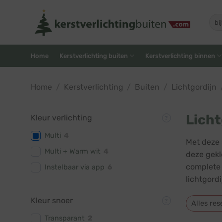
Skip
to
Zoe
naar
content
Home
Kerstverlichting buiten
Kerstverlichting binnen
Home
/
Kerstverlichting
/
Buiten
/
Lichtgordijn
Licht
Kleur verlichting
Multi
4
Met deze 
Multi + Warm wit
4
deze gekl
complete 
Instelbaar via app
6
lichtgord
Kleur snoer
Alles res
Transparant
2