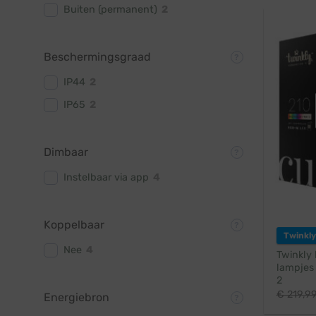
Buiten (permanent)
2
Beschermingsgraad
IP44
2
IP65
2
Dimbaar
Instelbaar via app
4
Koppelbaar
Twinkly
Nee
4
Twinkly 
lampjes 
2
€
219,9
Energiebron