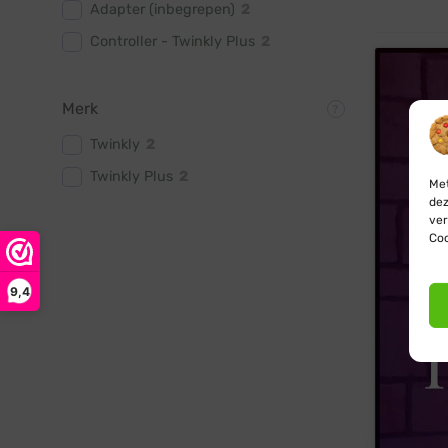
Adapter (inbegrepen)
2
Controller - Twinkly Plus
2
Merk
Twinkly
2
Twinkly Plus
2
Met
dez
ver
Coo
9,4