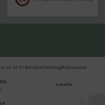
je bij de #1
KerstverlichtingBuiten.com
ons
Locatie
s
ct