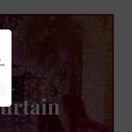
n
nd.
ies te
d in te