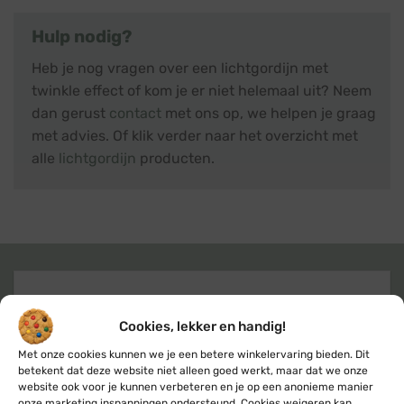
Hulp nodig?
Heb je nog vragen over een lichtgordijn met
twinkle effect of kom je er niet helemaal uit? Neem
dan gerust
contact
met ons op, we helpen je graag
met advies. Of klik verder naar het overzicht met
alle
lichtgordijn
producten.
Gratis
of lage (€ 3,95) verzendkosten
Cookies, lekker en handig!
voor heel Nederland & België
Met onze cookies kunnen we je een betere winkelervaring bieden. Dit
betekent dat deze website niet alleen goed werkt, maar dat we onze
website ook voor je kunnen verbeteren en je op een anonieme manier
onze marketing inspanningen ondersteund. Cookies weigeren kan