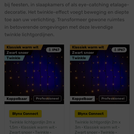
bij feesten, in slaapkamers of als eye-catching etalage-
decoratie. Het twinkle-effect voegt beweging en diepte
toe aan uw verlichting. Transformeer gewone ruimtes
in betoverende omgevingen met deze levendige
twinkle lichtgordijnen.
Klassiek warm wit
Klassiek warm wit
💧 IP67
💧 IP67
Zwart snoer
Zwart snoer
Twinkle
Twinkle
Koppelbaar
Professioneel
Koppelbaar
Professioneel
Blynx Connect
Blynx Connect
Twinkle lichtgordijn 2m x
Twinkle lichtgordijn 2m x
1,5m · Klassiek warm wit ·
3m · Klassiek warm wit ·
Zwart snoer · Twinkle ·
Zwart snoer · Twinkle ·