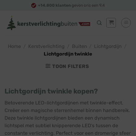
Skip
+14.800 klanten
geven ons een 9,4
to
content
Home
/
Kerstverlichting
/
Buiten
/
Lichtgordijn
/
Lichtgordijn twinkle
TOON FILTERS
Lichtgordijn twinkle kopen?
Betoverende LED-lichtgordijnen met twinkle-effect.
Creëer een magische sterrenhemel binnen handbereik.
Deze twinkle lichtgordijnen bieden een dynamisch
lichtspel met subtiel knipperende LED's tussen de
constante verlichting. Perfect voor een dromerige sfeer