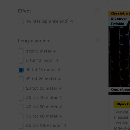
Effect
Klassiek w
Wit snoer
Twinkle (sprankelend)
4
Twinkle
Lengte verlicht
1 tot 5 meter
4
5 tot 10 meter
4
10 tot 15 meter
4
15 tot 20 meter
4
20 tot 30 meter
4
Koppelbaa
30 tot 40 meter
4
Blynx 
40 tot 50 meter
4
Twinkle 
50 tot 60 meter
4
Klassiek
Twinkle 
60 tot 100+ meter
4
€
197,9