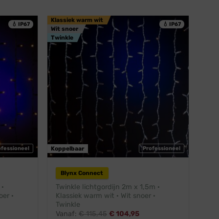
Klassiek warm wit
💧 IP67
💧 IP67
Wit snoer
Twinkle
ofessioneel
Koppelbaar
Professioneel
Blynx Connect
 ·
Twinkle lichtgordijn 2m x 1,5m ·
oer ·
Klassiek warm wit · Wit snoer ·
Twinkle
Vanaf:
€
115,45
€
104,95