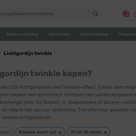
ken
:
Buitenverlichting
Kerstboom
Kerstversiering
Toepassi
/
Lichtgordijn twinkle
gordijn twinkle kopen?
de LED-lichtgordijnen met twinkle-effect. Creëer een magi
ijnen bieden een dynamisch lichtspel met subtiel knipperend
dromerige sfeer bij feesten, in slaapkamers of als eye-catch
en diepte toe aan uw verlichting. Transformeer gewone r
 twinkle lichtgordijnen.
×
×
etten
Klassiek warm wit
10 tot 15 meter