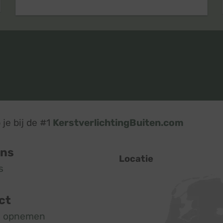
je bij de #1
KerstverlichtingBuiten.com
ons
Locatie
s
ct
t opnemen