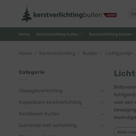
Skip
to
Zoe
naar
content
Home
Kerstverlichting buiten
Kerstverlichting binnen
Home
/
Kerstverlichting
/
Buiten
/
Lichtgordijn
Licht
Categorie
Betoveren
IJspegelverlichting
lichtgord
Koppelbare kerstverlichting
voor een 
beweging 
Kerstboom buiten
levendige
Guirlande met verlichting
Alles res