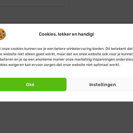
prijs
prijs
was:
is:
€ 197,95.
€ 179,95.
p nodig?
Cookies, lekker en handig!
nog vragen over een lichtgordijn met twinkle effect of kom 
 onze cookies kunnen we je een betere winkelervaring bieden. Dit betekent dat
 op, we helpen je graag met advies. Of klik verder naar het 
e website niet alleen goed werkt, maar dat we onze website ook voor je kunne
beteren en je op een anonieme manier onze marketing inspanningen ondersteu
kies weigeren kan ervoor zorgen dat onze website niet optimaal werkt.
Oké
Instellingen