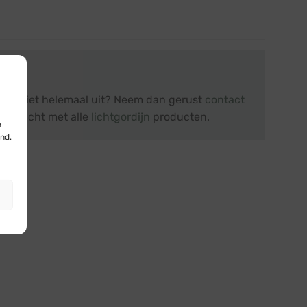
je er niet helemaal uit? Neem dan gerust
contact
overzicht met alle
lichtgordijn
producten.
n
nd.