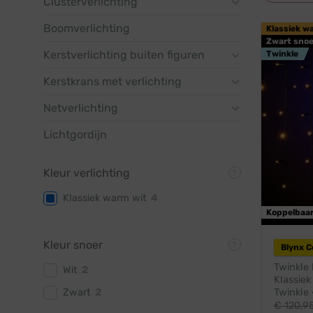
Clusterverlichting
Boomverlichting
Klassiek w
Zwart snoe
Kerstverlichting buiten figuren
Twinkle
Kerstkrans met verlichting
Netverlichting
Lichtgordijn
Kleur verlichting
Klassiek warm wit
4
Koppelbaa
Kleur snoer
Blynx 
Twinkle 
Wit
2
Klassiek
Zwart
2
Twinkle 
€
120,9