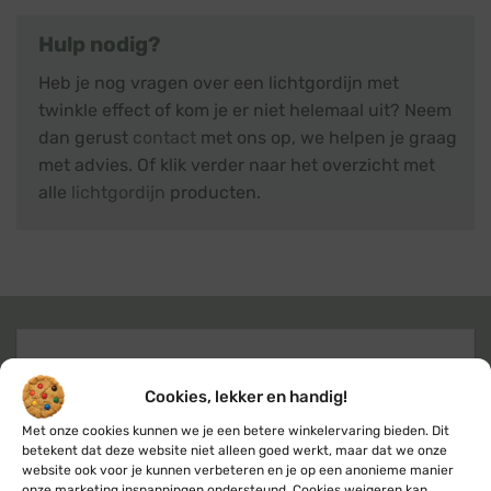
Hulp nodig?
Heb je nog vragen over een lichtgordijn met
twinkle effect of kom je er niet helemaal uit? Neem
dan gerust
contact
met ons op, we helpen je graag
met advies. Of klik verder naar het overzicht met
alle
lichtgordijn
producten.
Gratis
of lage (€ 3,95) verzendkosten
Cookies, lekker en handig!
voor heel Nederland & België
Met onze cookies kunnen we je een betere winkelervaring bieden. Dit
betekent dat deze website niet alleen goed werkt, maar dat we onze
website ook voor je kunnen verbeteren en je op een anonieme manier
onze marketing inspanningen ondersteund. Cookies weigeren kan