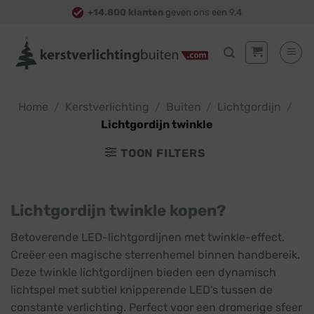
Skip
+14.800 klanten
geven ons een 9,4
to
content
Home
/
Kerstverlichting
/
Buiten
/
Lichtgordijn
/
Lichtgordijn twinkle
TOON FILTERS
Lichtgordijn twinkle kopen?
Betoverende LED-lichtgordijnen met twinkle-effect.
Creëer een magische sterrenhemel binnen handbereik.
Deze twinkle lichtgordijnen bieden een dynamisch
lichtspel met subtiel knipperende LED's tussen de
constante verlichting. Perfect voor een dromerige sfeer