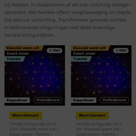
bij feesten, in slaapkamers of als eye-catching etalage-
decoratie. Het twinkle-effect voegt beweging en diepte
toe aan uw verlichting. Transformeer gewone ruimtes
in betoverende omgevingen met deze levendige
twinkle lichtgordijnen.
Klassiek warm wit
Klassiek warm wit
💧 IP67
💧 IP67
Zwart snoer
Zwart snoer
Twinkle
Twinkle
Koppelbaar
Professioneel
Koppelbaar
Professioneel
Blynx Connect
Blynx Connect
Twinkle lichtgordijn 2m x
Twinkle lichtgordijn 2m x
1,5m · Klassiek warm wit ·
3m · Klassiek warm wit ·
Zwart snoer · Twinkle ·
Zwart snoer · Twinkle ·