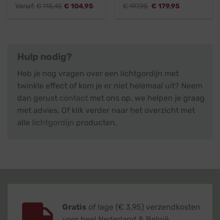
Oorspronkelijke
Huidige
Vanaf:
€
115,45
€
104,95
€
197,95
€
179,95
prijs
prijs
was:
is:
€ 197,95.
€ 179,95.
Hulp nodig?
Heb je nog vragen over een lichtgordijn met
twinkle effect of kom je er niet helemaal uit? Neem
dan gerust
contact
met ons op, we helpen je graag
met advies. Of klik verder naar het overzicht met
alle
lichtgordijn
producten.
Gratis
of lage (€ 3,95) verzendkosten
voor heel Nederland & België