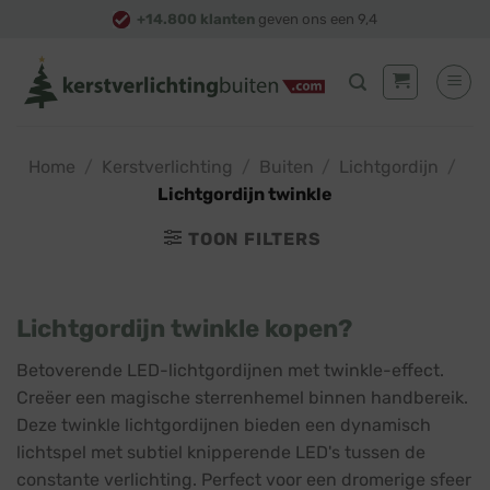
Skip
+14.800 klanten
geven ons een 9,4
to
content
Home
/
Kerstverlichting
/
Buiten
/
Lichtgordijn
/
Lichtgordijn twinkle
TOON FILTERS
Lichtgordijn twinkle kopen?
Betoverende LED-lichtgordijnen met twinkle-effect.
Creëer een magische sterrenhemel binnen handbereik.
Deze twinkle lichtgordijnen bieden een dynamisch
lichtspel met subtiel knipperende LED's tussen de
constante verlichting. Perfect voor een dromerige sfeer