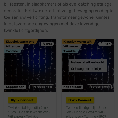
bij feesten, in slaapkamers of als eye-catching etalage-
decoratie. Het twinkle-effect voegt beweging en diepte
toe aan uw verlichting. Transformeer gewone ruimtes
in betoverende omgevingen met deze levendige
twinkle lichtgordijnen.
Klassiek warm wit
Klassiek warm wit
💧 IP67
💧 IP67
Wit snoer
Wit snoer
Twinkle
Twinkle
Helaas al uitverkocht
Ontvang een seintje
Koppelbaar
Professioneel
Koppelbaar
Professioneel
Blynx Connect
Blynx Connect
Twinkle lichtgordijn 2m x
Twinkle lichtgordijn 2m x
1,5m · Klassiek warm wit ·
3m · Klassiek warm wit ·
Wit snoer · Twinkle
Wit snoer · Twinkle · IP67